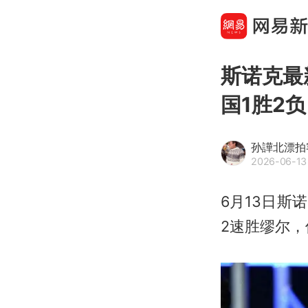
斯诺克最
国1胜2负
孙譁北漂拍
2026-06-13
6月13日斯
2速胜缪尔，