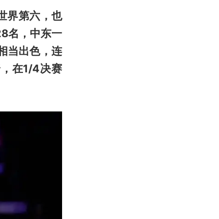
世界第六，也
8名，中东一
相当出色，连
，在1/4决赛