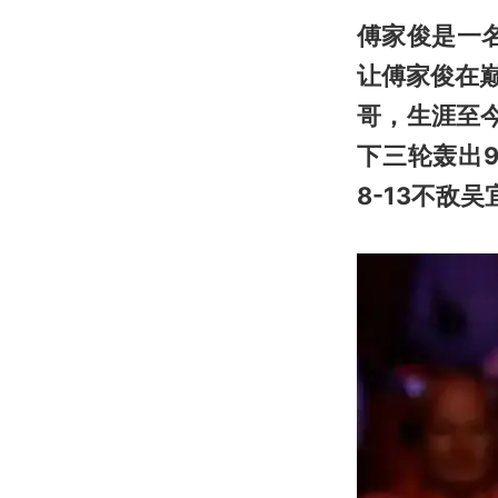
傅家俊是一
让傅家俊在
哥，生涯至
下三轮轰出9
8-13不敌