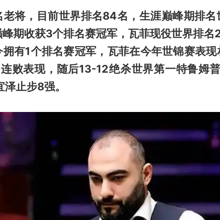
名老将，目前世界排名84名，生涯巅峰期排名
巅峰期收获3个排名赛冠军，瓦菲现役世界排名2
今拥有1个排名赛冠军，瓦菲在今年世锦赛表现
连败表现，随后13-12绝杀世界第一特鲁姆普
吴宜泽止步8强。