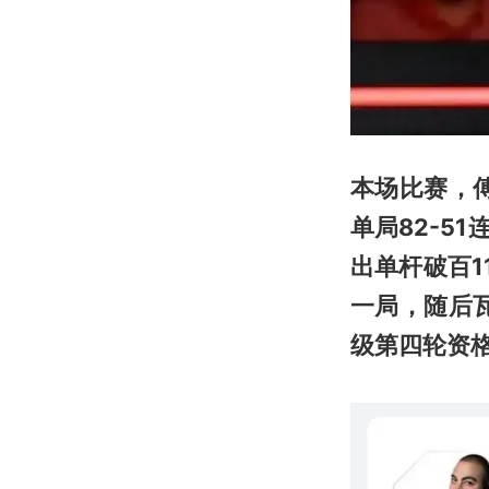
本场比赛，
单局82-5
出单杆破百1
一局，随后瓦
级第四轮资