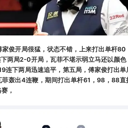
傅家俊开局很猛，状态不错，上来打出单杆80
1连下两局2-0开局，瓦菲不
堪
示弱立马还以颜色
19连下两局迅速追平，第五局，傅家俊打出单局
菲轰出4连鞭，期间打出单杆61，98，88
格赛，