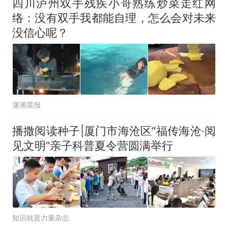
四川泸州双手残疾小哥熟练炒菜走红网
络：没有双手我都能自理，怎么会对未来
没信心呢？
潇湘晨报
播撒阅读种子|厦门市海沧区“福传海沧·阅
见文明”亲子科普夏令营圆满举行
知识就是力量杂志