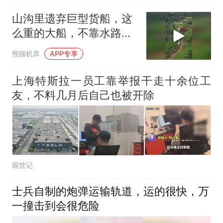
山沟里遗弃巨型货船，这
么重的大船，不靠水路根
本运输不了，
熊猫机库
APP专享
上海特斯拉一员工靠举报干走十余位工
友，不料几月后自己也被开除
观世记
士兵自制的炮弹运输轨道，运的很快，万
一撞击到会很危险