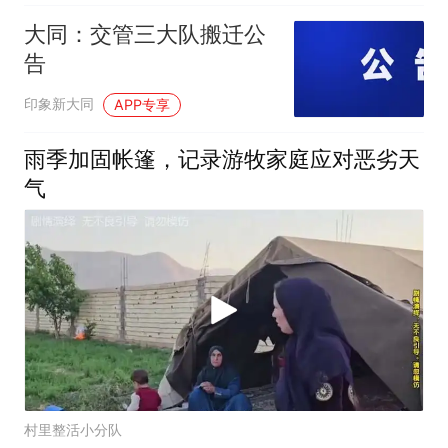
大同：交管三大队搬迁公
告
印象新大同
APP专享
雨季加固帐篷，记录游牧家庭应对恶劣天
气
村里整活小分队