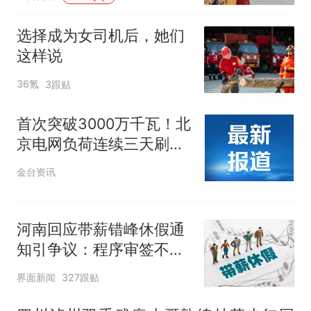
人生
选择成为女司机后，她们
这样说
36氪
3跟贴
首次突破3000万千瓦！北
京电网负荷连续三天刷新
历史纪录
金台资讯
河南回应带薪错峰休假通
知引争议：程序审签不规
范，待修改后予以印发
界面新闻
327跟贴