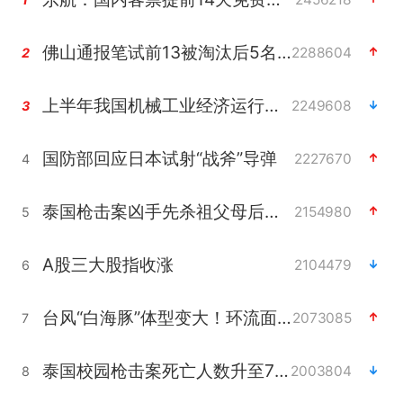
佛山通报笔试前13被淘汰后5名进体检
2288604
2
上半年我国机械工业经济运行稳中有进
2249608
3
国防部回应日本试射“战斧”导弹
2227670
4
泰国枪击案凶手先杀祖父母后行凶
2154980
5
A股三大股指收涨
2104479
6
台风“白海豚”体型变大！环流面积接近13个浙江那么大
2073085
7
泰国校园枪击案死亡人数升至7人
2003804
8