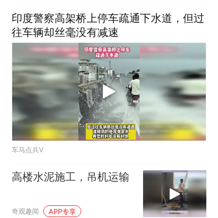
印度警察高架桥上停车疏通下水道，但过
往车辆却丝毫没有减速
车马点兵V
高楼水泥施工，吊机运输
奇观趣闻
APP专享