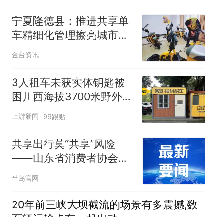
宁夏隆德县：推进共享单
车精细化管理擦亮城市文
明底色
金台资讯
3人租车未获实体钥匙被
困川西海拔3700米野外10
余小时，门店回应
上游新闻
99跟贴
共享出行莫“共享”风险
——山东省消费者协会发
布共享单车及电单车消费
半岛官网
提示
20年前三峡大坝截流的场景有多震撼,数