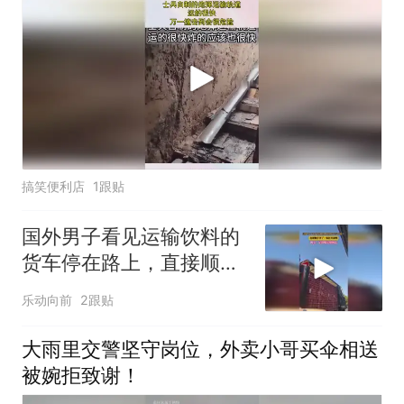
搞笑便利店
1跟贴
国外男子看见运输饮料的
货车停在路上，直接顺手
拿了一瓶打开就喝，网
乐动向前
2跟贴
友：记得喝完放回去
大雨里交警坚守岗位，外卖小哥买伞相送
被婉拒致谢！