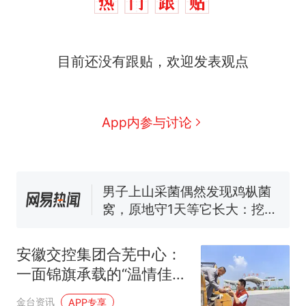
那个在床头放菜刀的女孩，
热
目前还没有跟贴，欢迎发表观点
因老师一句“跟我回家”改写了
人生
制裁瓜子饺子，美国怕什
新
么？
App内参与讨论
费大厨“全国小炒肉大王”称
号，仅凭视频评出？中国烹饪
协会回应
男子上山采菌偶然发现鸡枞菌
窝，原地守1天等它长大：挖了
140多朵
美国渔民钓获鲨鱼徒手将其拽
回大海 目击者直呼震惊 （视频
来源：参考消息）
笔试第一被第二名传话劝弃考
官方通报
安徽交控集团合芜中心：
那个在床头放菜刀的女孩，
一面锦旗承载的“温情佳
热
因老师一句“跟我回家”改写了
话”
金台资讯
APP专享