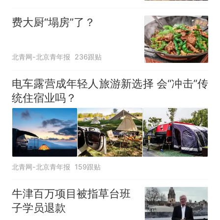
可按需买
费大厨“塌房”了？
北青网-北京青年报
236跟贴
电车露营成年轻人旅游新选择 会“冲击”传
统住宿业吗？
北青网-北京青年报
159跟贴
牛津百万项目被指草台班
子学员退款