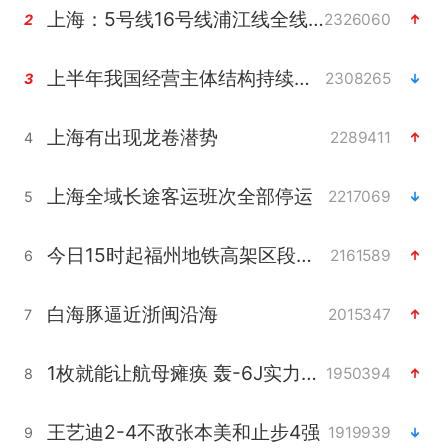
上海：5号线16号线浦江线全线停运
2326060
2
上半年我国经营主体结构持续优化
2308265
3
上海有出现龙卷潜势
2289411
4
上海全域长途客运班次全部停运
2217069
5
今日15时起福州地铁高架区段停运
2161589
6
白海豚逼近浙闽沿海
2015347
7
1枚就能让航母瘫痪 轰-6J实力有多强
1950394
8
王艺迪2-4不敌张本美和止步4强
1919939
9