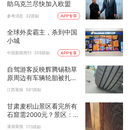
助乌克兰尽快加入欧盟
参考消息
32跟贴
APP专享
全球外卖霸主，杀到中国
小城
中国新闻周刊
359跟贴
APP专享
自驾游客反映辉腾锡勒草
原周边有车辆轮胎被扎，
修理店铺换胎价格高达千
江西晨报
581跟贴
元，官方发布情况通报
甘肃麦积山景区看完所有
石窟需2000元？景区：部
分石窟受特别保护，游客
潇湘晨报
173跟贴