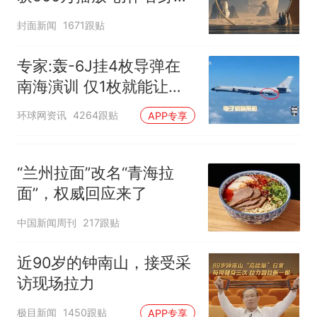
披露
封面新闻
1671跟贴
专家:轰-6J挂4枚导弹在
南海演训 仅1枚就能让航
母瘫痪
环球网资讯
4264跟贴
APP专享
“兰州拉面”改名“青海拉
面”，权威回应来了
中国新闻周刊
217跟贴
近90岁的钟南山，接受采
访现场拉力
极目新闻
1450跟贴
APP专享