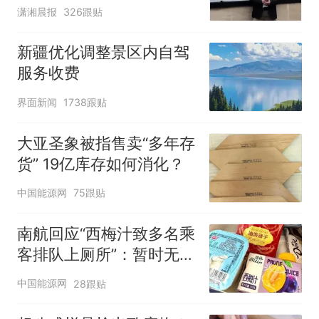
潇湘晨报
326跟贴
新疆优化调整景区内自驾
服务收费
界面新闻
1738跟贴
大亚圣象被指售卖“多年存
货” 19亿库存如何消化？
中国能源网
75跟贴
南航回应“西梅汁致多名乘
客排队上厕所”：暂时无法
核查是否发放西梅汁
中国能源网
28跟贴