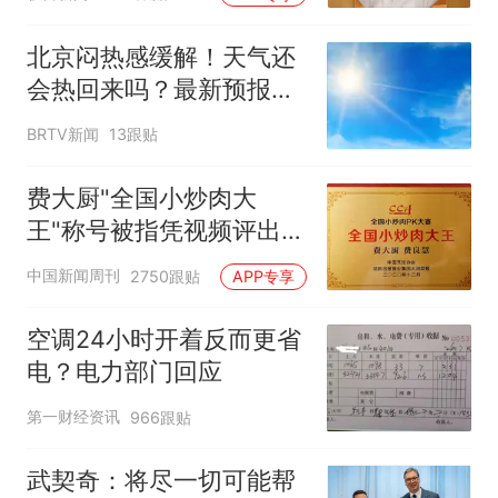
北京闷热感缓解！天气还
会热回来吗？最新预报
——
BRTV新闻
13跟贴
费大厨"全国小炒肉大
王"称号被指凭视频评出
官方回应
中国新闻周刊
2750跟贴
APP专享
空调24小时开着反而更省
电？电力部门回应
第一财经资讯
966跟贴
武契奇：将尽一切可能帮