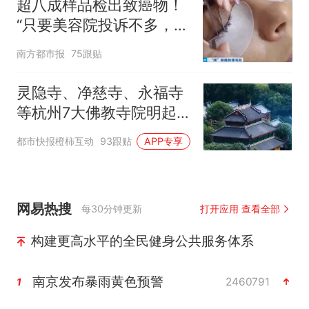
超八成样品检出致癌物！
“只要美容院投诉不多，店
家就不会更换产品”
南方都市报
75跟贴
灵隐寺、净慈寺、永福寺
等杭州7大佛教寺院明起
临时关闭，别跑空了
都市快报橙柿互动
93跟贴
APP专享
网易热搜
每30分钟更新
打开应用 查看全部
构建更高水平的全民健身公共服务体系
南京发布暴雨黄色预警
2460791
1