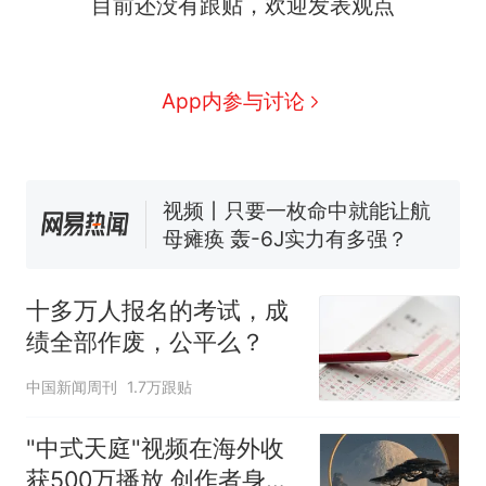
目前还没有跟贴，欢迎发表观点
十多万人报名的考试，成绩
热
全部作废，公平么？
全球唯一没有法定首都的国
新
App内参与讨论
家，刚改国名，总统就邀请中
国大使骑行绕了几乎整个国境
搬家报价570元，搬到楼下交
线一圈，还曾两次到中国寻根
5060元才肯搬上楼！女子傻眼
了……
视频丨只要一枚命中就能让航
母瘫痪 轰-6J实力有多强？
空调24小时开着反而更省电？
电力部门回应
十多万人报名的考试，成
佛山一中学招聘物理教师，笔
绩全部作废，公平么？
试前13名均遭淘汰？教育局：
已叫停招聘，成立调查组全面
十多万人报名的考试，成绩
热
中国新闻周刊
1.7万跟贴
核查
全部作废，公平么？
"中式天庭"视频在海外收
获500万播放 创作者身份