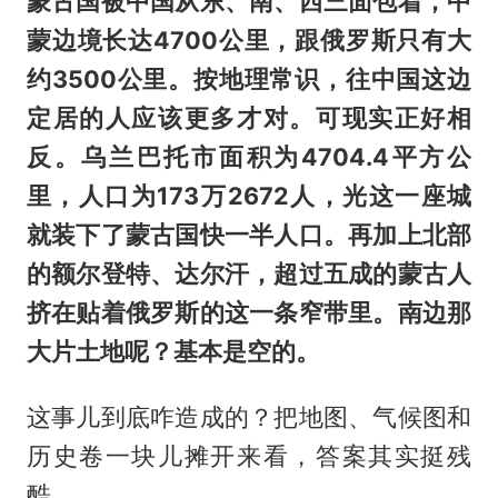
蒙古国被中国从东、南、西三面包着，中
蒙边境长达4700公里，跟俄罗斯只有大
约3500公里。按地理常识，往中国这边
定居的人应该更多才对。可现实正好相
反。
乌兰巴托
市面积为4704.4平方公
里，人口为173万2672人，光这一座城
就装下了蒙古国快一半人口。再加上北部
的额尔登特、达尔汗，超过五成的
蒙古人
挤在贴着俄罗斯的这一条窄带里。南边那
大片土地呢？基本是空的。
这事儿到底咋造成的？把地图、气候图和
历史卷一块儿摊开来看，答案其实挺残
酷。