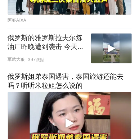
阿虾AIXA
俄罗斯的雅罗斯拉夫尔炼
油厂昨晚遭到袭击 今天依
然浓烟滚滚
军武大狼
397跟贴
俄罗斯姐弟泰国遇害，泰国旅游还能去
吗？听听米粒姐怎么说的