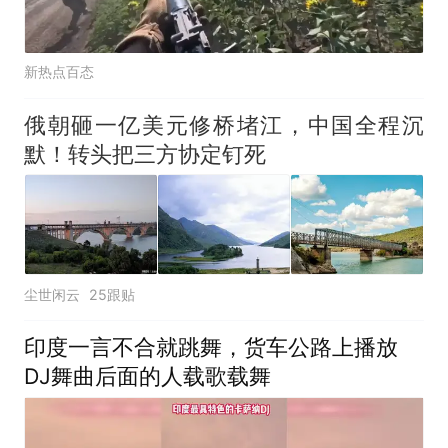
新热点百态
俄朝砸一亿美元修桥堵江，中国全程沉
默！转头把三方协定钉死
尘世闲云
25跟贴
印度一言不合就跳舞，货车公路上播放
DJ舞曲后面的人载歌载舞