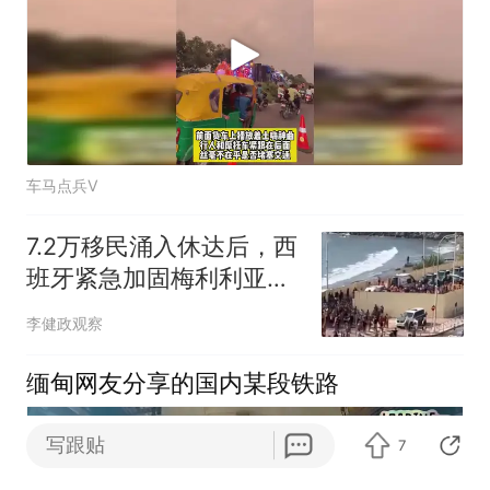
车马点兵V
7.2万移民涌入休达后，西
班牙紧急加固梅利利亚边
境围栏！
李健政观察
缅甸网友分享的国内某段铁路
写跟贴
7