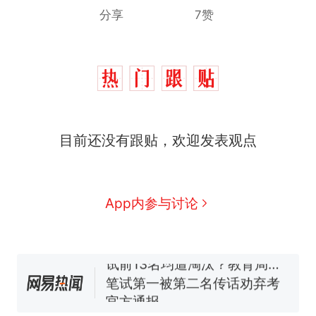
分享
7赞
那个在床头放菜刀的女孩，
热
目前还没有跟贴，欢迎发表观点
因老师一句“跟我回家”改写了
人生
搬家报价570元，搬到楼下
新
交5060元才肯搬上楼！女子傻
眼了……
费大厨“全国小炒肉大王”称
App内参与讨论
号，仅凭视频评出？中国烹饪
协会回应
佛山一中学招聘物理教师，笔
试前13名均遭淘汰？教育局：
已叫停招聘，成立调查组全面
笔试第一被第二名传话劝弃考
核查
官方通报
空调24小时开着反而更省电？