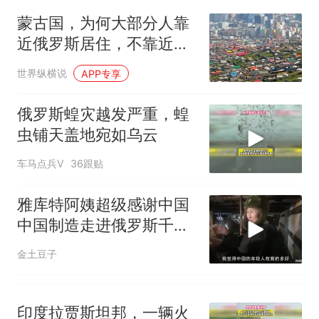
电力部门回应
蒙古国，为何大部分人靠
那个在床头放菜刀的女孩，
热
近俄罗斯居住，不靠近中
因老师一句“跟我回家”改写了
国居住？
人生
世界纵横说
APP专享
俄罗斯蝗灾越发严重，蝗
虫铺天盖地宛如乌云
车马点兵V
36跟贴
雅库特阿姨超级感谢中国
中国制造走进俄罗斯千家
万户
金土豆子
印度拉贾斯坦邦，一辆火