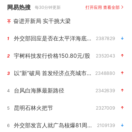
网易热搜
每30分钟更新
打开应用 查看全部
奋进开新局 实干挑大梁
外交部回应是否在太平洋海底开采稀土
2387829
1
宇树科技发行价格150.80元/股
2352043
2
以“新”破局 首发经济点亮城市消费活力
2348880
3
台风白海豚最新路径
2342639
4
昆明石林火把节
2327009
5
外交部发言人就广岛核爆81周年等答记者问
2109139
6