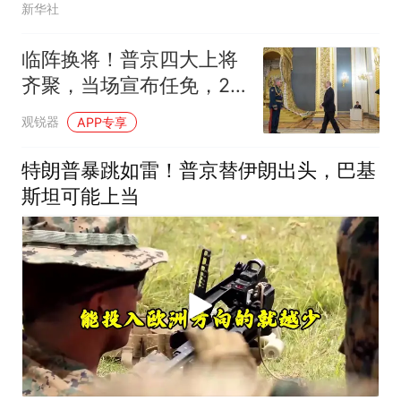
新华社
临阵换将！普京四大上将
齐聚，当场宣布任免，2
人被就地解除兵权
观锐器
APP专享
特朗普暴跳如雷！普京替伊朗出头，巴基
斯坦可能上当