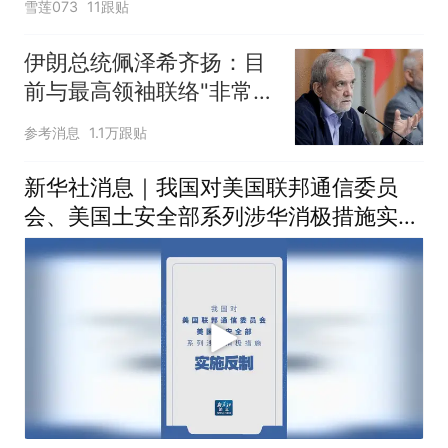
雪莲073
11跟贴
伊朗总统佩泽希齐扬：目
前与最高领袖联络"非常困
难"
参考消息
1.1万跟贴
新华社消息｜我国对美国联邦通信委员
会、美国土安全部系列涉华消极措施实施
反制