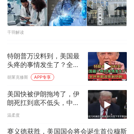
千羽解读
特朗普万没料到，美国最
头疼的事情发生了？全世
界都该感谢伊朗！
胡莱克修斯
APP专享
美国快被伊朗拖垮了，伊
朗死扛到底不低头，中国
反而迎来新机遇？
温柔度
赛义德获胜，美国国会将会诞生首位穆斯