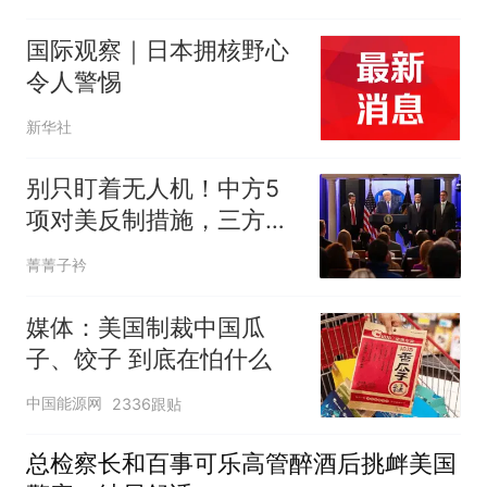
国际观察｜日本拥核野心
令人警惕
新华社
别只盯着无人机！中方5
项对美反制措施，三方面
分析，真的不一般
菁菁子衿
媒体：美国制裁中国瓜
子、饺子 到底在怕什么
中国能源网
2336跟贴
总检察长和百事可乐高管醉酒后挑衅美国