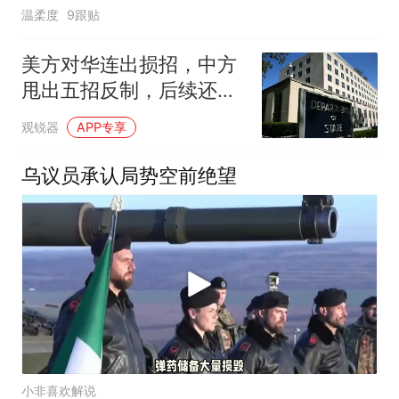
温柔度
9跟贴
美方对华连出损招，中方
甩出五招反制，后续还有
更多后手？
观锐器
APP专享
乌议员承认局势空前绝望
小非喜欢解说