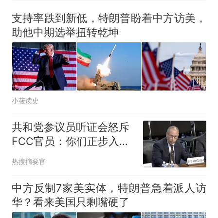
费大厨“全国小炒肉大王”称
新
号，仅凭视频评出？中国烹饪
支持率跌到新低，特朗普盼着中方访美，
协会回应
男子上山采菌偶然发现鸡枞菌
助他中期选举扭转乾坤
窝，原地守1天等它长大：挖了
140多朵
美国渔民钓获鲨鱼徒手将其拽
回大海 目击者直呼震惊 （视频
来源：参考消息）
笔试第一被第二名传话劝弃考
官方通报
小莜读史
惊艳！字都飘起来了 博主在田
间创作“悬浮字” 网友：真·裸眼
共和党参议员听证会怒斥
3D！
制裁瓜子饺子，美国怕什
热
FCC官员：你们正步入违
么？
反第一修正案边缘
热搜摘要官
中方反制7家美实体，特朗普急着派人访
华？看来美国只剩嘴硬了