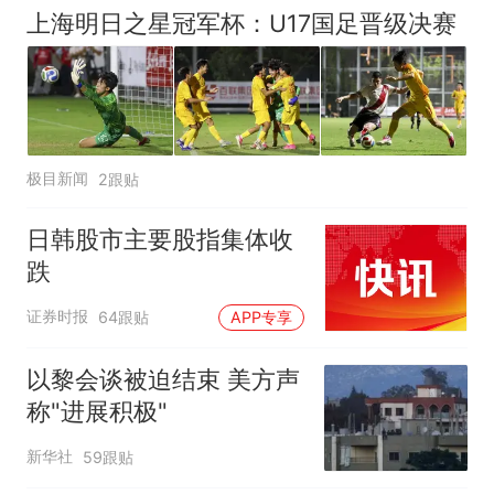
上海明日之星冠军杯：U17国足晋级决赛
极目新闻
2跟贴
日韩股市主要股指集体收
跌
证券时报
64跟贴
APP专享
以黎会谈被迫结束 美方声
称"进展积极"
新华社
59跟贴