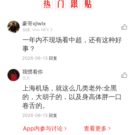
豪哥xjlwlx
福建
vivo NEX 3
一年内不现场看中超，还有这种好
事？
2026-06-13
回复
我惯着你
北京
上海机场，就这么几类老外:全黑
那个在床头放菜刀的女孩，
热
的，大胡子的，以及身高体胖一口
因老师一句“跟我回家”改写了
卷舌的。
人生
费大厨“全国小炒肉大王”称
新
2026-06-13
回复
号，仅凭视频评出？中国烹饪
协会回应
美国渔民钓获鲨鱼徒手将其拽
App内参与讨论
查看更多
回大海 目击者直呼震惊 （视频