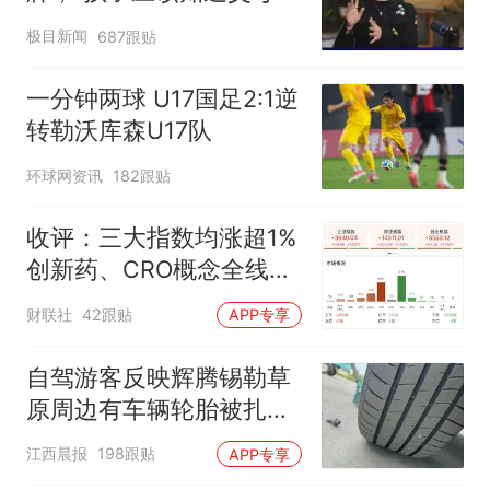
不易”，称自己买衣服80%
极目新闻
687跟贴
都在淘宝
一分钟两球 U17国足2:1逆
转勒沃库森U17队
环球网资讯
182跟贴
收评：三大指数均涨超1%
创新药、CRO概念全线走
强
财联社
42跟贴
APP专享
自驾游客反映辉腾锡勒草
原周边有车辆轮胎被扎，
修理店铺换胎价格高达千
江西晨报
198跟贴
APP专享
元，官方发布情况通报