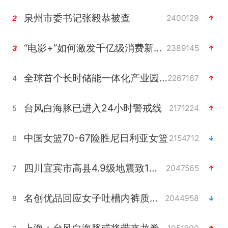
泉州市委书记张毅恭被查
2400129
2
“电影+”如何激发千亿级消费新活力？
2389145
3
全球首个长时储能一体化产业园量产
2267167
4
台风白海豚已进入24小时警戒线
2171224
5
中国女篮70-67险胜尼日利亚女篮
2154712
6
四川宜宾市高县4.9级地震致1人死亡
2047565
7
名创优品回应女子吐槽内裤质量差
2044958
8