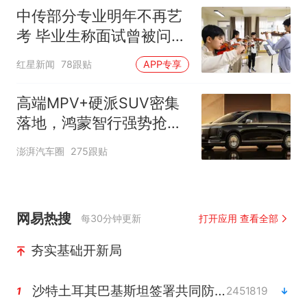
中传部分专业明年不再艺
考 毕业生称面试曾被问
“如何策划晚会” 专家：遏
红星新闻
78跟贴
APP专享
制“艺考捷径化”
高端MPV+硬派SUV密集
落地，鸿蒙智行强势抢占
自主高端市场制高点
澎湃汽车圈
275跟贴
网易热搜
每30分钟更新
打开应用 查看全部
夯实基础开新局
沙特土耳其巴基斯坦签署共同防务协议
2451819
1