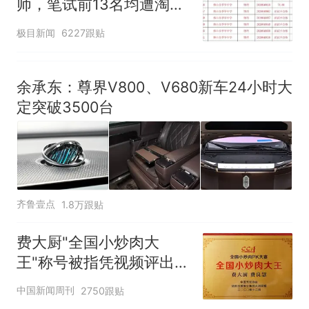
师，笔试前13名均遭淘
汰？教育局：已叫停招
极目新闻
6227跟贴
聘，成立调查组全面核查
余承东：尊界V800、V680新车24小时大
定突破3500台
齐鲁壹点
1.8万跟贴
费大厨"全国小炒肉大
王"称号被指凭视频评出
官方回应
中国新闻周刊
2750跟贴