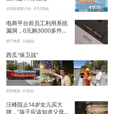
央视新闻客户端
4157跟贴
电商平台前员工利用系统
漏洞，0元购3000多件家
电！
扬子晚报
54跟贴
西瓜“保卫战”
新民晚报
61跟贴
汪峰阻止14岁女儿买大
牌，“孩子应该知道父母的