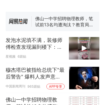
来源：参考消息）
笔试第一被第二名传话劝弃考
官方通报
佛山一中学招聘物理教师，笔
试前13名均遭淘汰？教育局：
已叫停招聘，成立调查组全面
台风"白海豚"中心附近最大风
核查
力已达15级 最新研判
发泡水泥填不满，装修师
那个在床头放菜刀的女孩，
热
傅检查发现漏到楼下：出
因老师一句“跟我回家”改写了
风口未延伸到外墙
人生
星视频
6跟贴
穆杰塔巴被指给总统下"最
后警告" 爆料人发声意味
深长
中国新闻周刊
965跟贴
APP专享
佛山一中学招聘物理教