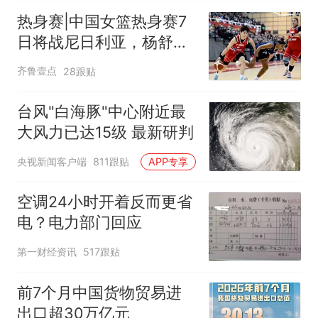
热身赛|中国女篮热身赛7
日将战尼日利亚，杨舒予
有望出战
齐鲁壹点
28跟贴
台风"白海豚"中心附近最
大风力已达15级 最新研判
央视新闻客户端
811跟贴
APP专享
空调24小时开着反而更省
电？电力部门回应
第一财经资讯
517跟贴
前7个月中国货物贸易进
出口超30万亿元