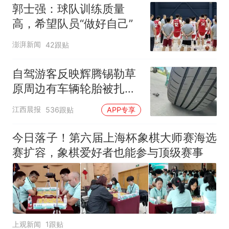
郭士强：球队训练质量
高，希望队员“做好自己”
澎湃新闻
42跟贴
自驾游客反映辉腾锡勒草
原周边有车辆轮胎被扎，
修理店铺换胎价格高达千
江西晨报
536跟贴
APP专享
元，官方发布情况通报
今日落子！第六届上海杯象棋大师赛海选
赛扩容，象棋爱好者也能参与顶级赛事
上观新闻
1跟贴