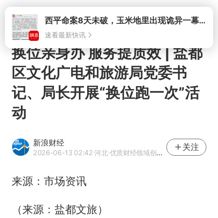
打开
西平命案8天未破，玉米地里出现诡异一幕，我突然想起了欧金中
速看最新快讯
换位亲身办 服务提质效 | 盐都
区文化广电和旅游局党委书
记、局长开展“换位跑一次”活
动
新浪财经
关注
2026-06-13 02:42
·河北
·优质财经领域创作者
来源：市场资讯
（来源：盐都文旅）