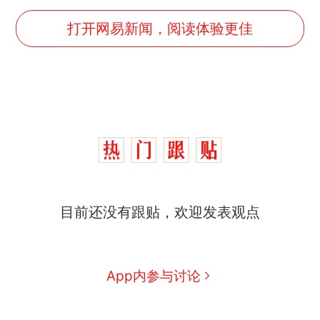
打开网易新闻，阅读体验更佳
目前还没有跟贴，欢迎发表观点
那个在床头放菜刀的女孩，
热
因老师一句“跟我回家”改写了
人生
搬家报价570元，搬到楼下
新
App内参与讨论
交5060元才肯搬上楼！女子傻
眼了……
费大厨“全国小炒肉大王”称