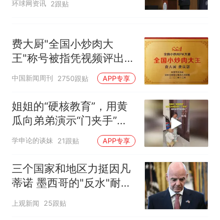
环球网资讯
2跟贴
费大厨"全国小炒肉大
王"称号被指凭视频评出
官方回应
中国新闻周刊
2750跟贴
APP专享
姐姐的“硬核教育”，用黄
瓜向弟弟演示“门夹手”，
网友：果然言传不如身
学申论的谈妹
21跟贴
APP专享
教！
三个国家和地区力挺因凡
蒂诺 墨西哥的"反水"耐人
寻味
上观新闻
25跟贴