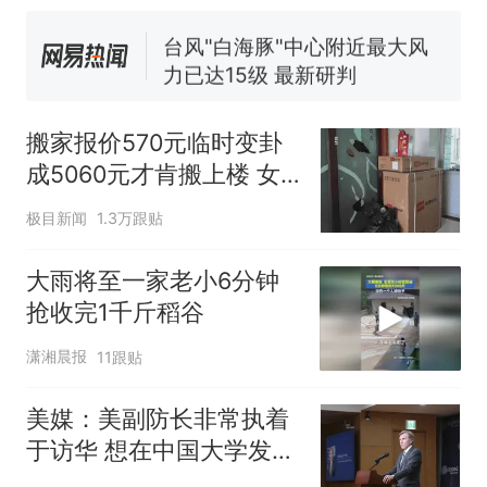
号，仅凭视频评出？中国烹饪
协会回应
台风"白海豚"中心附近最大风
力已达15级 最新研判
佛山一中学招聘物理教师，笔
试前13名均遭淘汰？教育局：
搬家报价570元临时变卦
已叫停招聘，成立调查组全面
笔试第一被第二名传话劝弃考
成5060元才肯搬上楼 女
核查
官方通报
子傻眼
那个在床头放菜刀的女孩，
热
极目新闻
1.3万跟贴
因老师一句“跟我回家”改写了
人生
大雨将至一家老小6分钟
抢收完1千斤稻谷
潇湘晨报
11跟贴
美媒：美副防长非常执着
于访华 想在中国大学发表
演讲