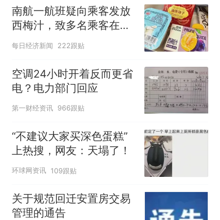
南航一航班疑向乘客发放
西梅汁，致多名乘客在飞
行途中排队上厕所！乘
每日经济新闻
222跟贴
客：机上100多人只有2个
厕所；客服回应：并非每
空调24小时开着反而更省
架飞机都会发放西梅汁
电？电力部门回应
第一财经资讯
966跟贴
“不建议大家买深色蛋糕”
上热搜，网友：天塌了！
环球网资讯
109跟贴
关于规范回迁安置房交易
管理的通告