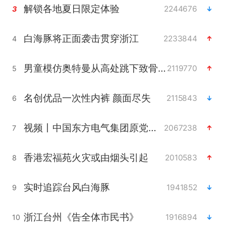
解锁各地夏日限定体验
2244676
3
白海豚将正面袭击贯穿浙江
2233844
4
男童模仿奥特曼从高处跳下致骨折
2119770
5
名创优品一次性内裤 颜面尽失
2115843
6
视频丨中国东方电气集团原党组副书记、董事宋致远被查
2067238
7
香港宏福苑火灾或由烟头引起
2010583
8
实时追踪台风白海豚
1941852
9
浙江台州《告全体市民书》
1916894
10