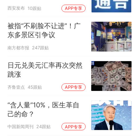
西安发布
10跟贴
APP专享
被指“不刷脸不让进”！广
东多景区引争议
南方都市报
247跟贴
日元兑美元汇率再次突然
跳涨
齐鲁壹点
45跟贴
APP专享
“含人量”10%，医生革自
己的命？
中国新闻周刊
24跟贴
APP专享