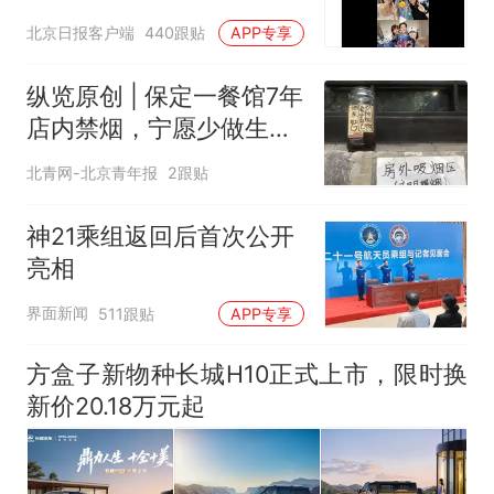
北京日报客户端
440跟贴
APP专享
纵览原创 | 保定一餐馆7年
店内禁烟，宁愿少做生意
也决不妥协，店内清清爽
北青网-北京青年报
2跟贴
爽是最大收获，老板呼吁
全民抵制室内吸烟
神21乘组返回后首次公开
亮相
界面新闻
511跟贴
APP专享
方盒子新物种长城H10正式上市，限时换
新价20.18万元起