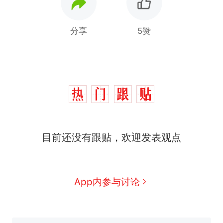
分享
5赞
西班牙飞地休达边境，摩洛
热
哥士兵搬起大石块投向移民引
争议，此前一天内数万人从摩
费大厨“全国小炒肉大王”称
新
洛哥涌入西班牙
号，仅凭视频评出？中国烹饪
目前还没有跟贴，欢迎发表观点
协会回应
男子上山采菌偶然发现鸡枞菌
窝，原地守1天等它长大：挖了
140多朵
美国一场追捕行动中，一男子
App内参与讨论
在车辆行驶中爬上车顶跳舞。
（新京报）
笔试第一被第二名传话劝弃考
官方通报