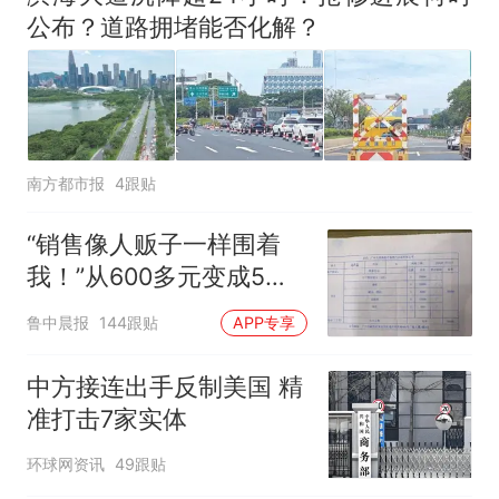
公布？道路拥堵能否化解？
南方都市报
4跟贴
“销售像人贩子一样围着
我！”从600多元变成5万
元，57岁保洁阿姨做医美
鲁中晨报
144跟贴
APP专享
后眼睛肿到流泪、视物模
糊
中方接连出手反制美国 精
准打击7家实体
环球网资讯
49跟贴