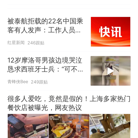
被泰航拒载的22名中国乘
客有人发声：工作人员承
诺免费改签，最后却自费
红星新闻
246跟贴
买机票回国
12岁摩洛哥男孩边境哭泣
恳求西班牙士兵：“可不可
以不要把我遣返回国”
青蜂侠Bee
249跟贴
很多人爱吃，竟然是假的！上海多家热门
餐饮店被曝光，网友热议