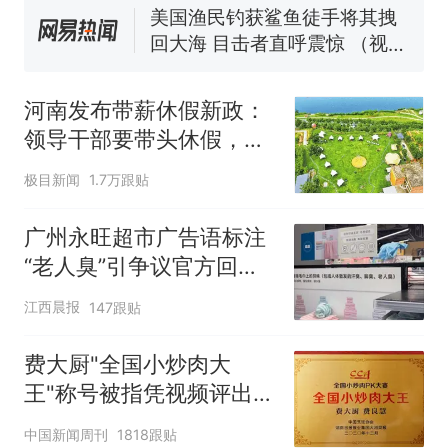
美国渔民钓获鲨鱼徒手将其拽
回大海 目击者直呼震惊 （视频
来源：参考消息）
西班牙飞地休达边境，摩洛
热
哥士兵搬起大石块投向移民引
河南发布带薪休假新政：
争议，此前一天内数万人从摩
领导干部要带头休假，推
洛哥涌入西班牙
动全员应休尽休、休满休
极目新闻
1.7万跟贴
足；鼓励3-7天弹性长
假，构建“周五半天+周末
广州永旺超市广告语标注
+年假”短途度假模式
“老人臭”引争议官方回
应：统一上报反馈，门店
江西晨报
147跟贴
核实完毕后会回电
费大厨"全国小炒肉大
王"称号被指凭视频评出
官方回应
中国新闻周刊
1818跟贴