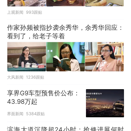
上观新闻
993跟贴
作家孙频被指抄袭余秀华，余秀华回应：
看到了，给老子等着
大风新闻
1236跟贴
享界G9车型预售价公布：
43.98万起
界面新闻
5384跟贴
滨海大道沉降超24小时：抢修进展何时