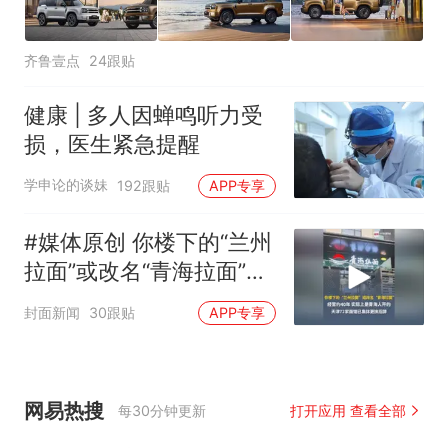
齐鲁壹点
24跟贴
健康 | 多人因蝉鸣听力受
损，医生紧急提醒
学申论的谈妹
192跟贴
APP专享
#媒体原创 你楼下的“兰州
拉面”或改名“青海拉面”，
经营约40年，实际上是青
封面新闻
30跟贴
APP专享
海人开的，天津72家面馆
已集体更换招牌
网易热搜
每30分钟更新
打开应用 查看全部