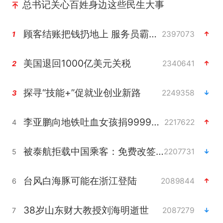
总书记关心百姓身边这些民生大事
顾客结账把钱扔地上 服务员霸气扔回
2397073
1
美国退回1000亿美元关税
2340641
2
探寻“技能+”促就业创业新路
2249358
3
李亚鹏向地铁吐血女孩捐99999元
2217622
4
被泰航拒载中国乘客：免费改签没兑现
2207731
5
台风白海豚可能在浙江登陆
2089844
6
38岁山东财大教授刘海明逝世
2087279
7