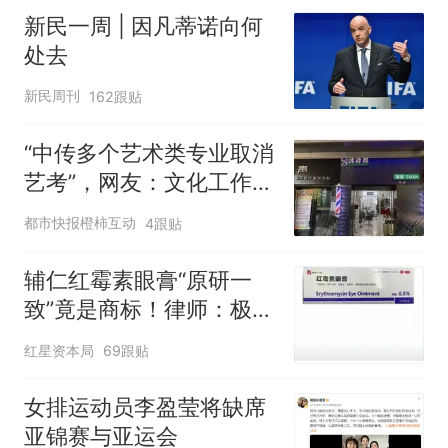
新民一周 | 因凡蒂诺向何
处去
新民周刊
162跟贴
“中传多个艺术类专业取消
艺考”，网友：文化工作者
一定要有文化，这句话的
都市快报橙柿互动
4跟贴
含金量还在持续上升
辅仁红霉素眼膏“原研一
致”竟是商标！律师：极易
误导消费者，不妥
红星资本局
69跟贴
女排运动员李盈莹将缺席
亚锦赛与亚运会