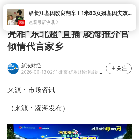
打开
潘长江基因改良翻车！1米83女婿基因失效，12岁外孙身高只到姥爷下巴
速看最新快讯
亮相“东北超”直播 凌海推介官
倾情代言家乡
新浪财经
关注
2026-06-13 02:11
·北京
·优质财经领域创作者
来源：市场资讯
（来源：凌海发布）