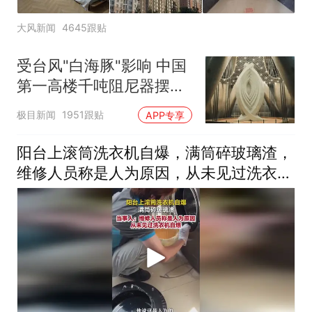
大风新闻
4645跟贴
受台风"白海豚"影响 中国
第一高楼千吨阻尼器摆动
明显
极目新闻
1951跟贴
APP专享
阳台上滚筒洗衣机自爆，满筒碎玻璃渣，
维修人员称是人为原因，从未见过洗衣机
自爆