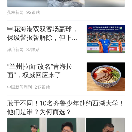
荔枝新闻
92跟贴
申花海港双双客场赢球，
保级警报暂解除，但下一
轮才是生死战
澎湃新闻
37跟贴
“兰州拉面”改名“青海拉
面”，权威回应来了
中国新闻周刊
217跟贴
敢于不同！10名齐鲁少年赴约西湖大学！
他们是谁？为何而选？