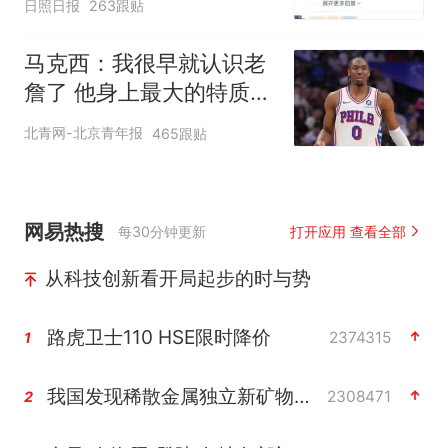
日照日报
263跟贴
马克西：我很早就认识老
詹了 他身上最大的特质就
是谦逊
北青网-北京青年报
465跟贴
网易热搜
每30分钟更新
打开应用 查看全部
从科技创新看开局起步的时与势
路虎卫士110 HSE限时降价
2374315
1
我国发现稀散金属独立新矿物——乌斯河锗矿
2308471
2