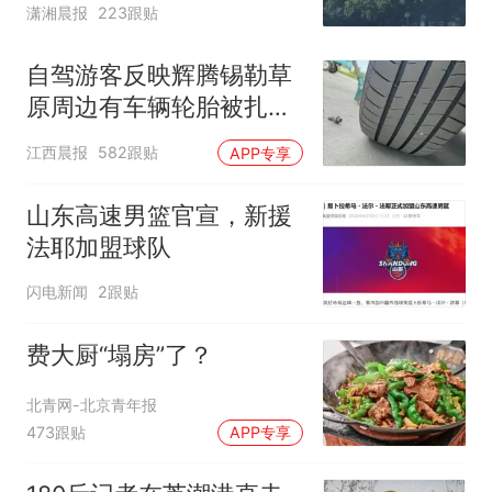
潇湘晨报
223跟贴
了
自驾游客反映辉腾锡勒草
原周边有车辆轮胎被扎，
修理店铺换胎价格高达千
江西晨报
582跟贴
APP专享
元，官方发布情况通报
山东高速男篮官宣，新援
法耶加盟球队
闪电新闻
2跟贴
费大厨“塌房”了？
北青网-北京青年报
473跟贴
APP专享