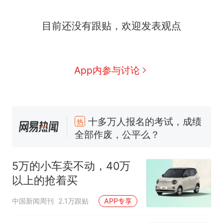
国大使骑行绕了几乎整个国境
5万的小车卖不动，40万以上
线一圈，还曾两次到中国寻根
目前还没有跟贴，欢迎发表观点
的抢着买
浙江人戒备 "白海豚"已创我国
纪录 带来严重影响
视频丨只要一枚命中就能让航
App内参与讨论
母瘫痪 轰-6J实力有多强？
大雨将至一家老小6分钟抢收完
1千斤稻谷
十多万人报名的考试，成绩
热
全部作废，公平么？
5万的小车卖不动，40万
以上的抢着买
中国新闻周刊
2.1万跟贴
APP专享