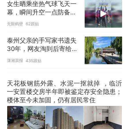
女生晒乘坐热气球飞天一
幕，瞬间升空一点防备都
没有
无限鹤壁
62跟贴
泰州父亲的手写家书遗失
30年，网友淘到后寄给女
儿：花鸟市场搬了，但爱
潇湘晨报
435跟贴
还在
天花板钢筋外露、水泥一抠就掉 ，临沂
一安置楼交房半年即被鉴定存安全隐患；
楼体至今未加固，仍有居民常住