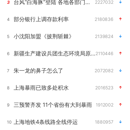
台风“白海豚”登陆 各地各部门全力应对
2227032
3
部分银行上调存款利率
2180836
4
小沈阳加盟《披荆斩棘》
2139824
5
新疆生产建设兵团生态环境局原局长被查
2110446
6
朱一龙的鼻子怎么了
2072082
7
上海暴雨已致多处积水
2016523
8
三预警齐发 11个省份有大到暴雨
1912002
9
上海地铁4条线路全线停运
1880957
10