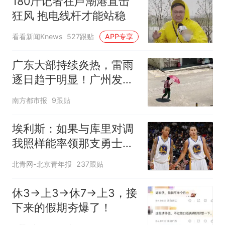
180斤记者在芦潮港直击
狂风 抱电线杆才能站稳
看看新闻Knews
527跟贴
APP专享
广东大部持续炎热，雷雨
逐日趋于明显！广州发布
高温橙色预警
南方都市报
9跟贴
埃利斯：如果与库里对调
我照样能率领那支勇士取
得现在的成就
北青网-北京青年报
237跟贴
休3→上3→休7→上3，接
下来的假期夯爆了！