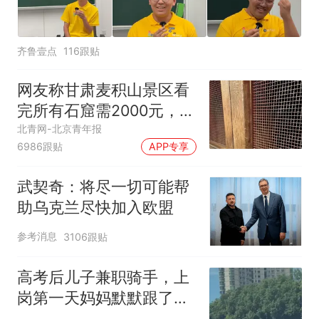
齐鲁壹点
116跟贴
网友称甘肃麦积山景区看
完所有石窟需2000元，景
区：部分石窟受特别保
北青网-北京青年报
6986跟贴
APP专享
护，游客可按需买
武契奇：将尽一切可能帮
助乌克兰尽快加入欧盟
参考消息
3106跟贴
高考后儿子兼职骑手，上
岗第一天妈妈默默跟了三
公里，感慨孩子真的长大