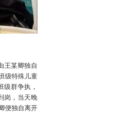
由王某卿独自
班级特殊儿童
班级群争执，
到岗，当天晚
卿便独自离开