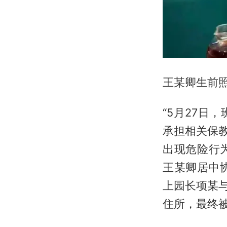
王某卿生前照
“5月27
承担相关保
出现危险行
王某卿居中
上园长项某
住所，最终