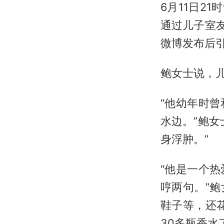
6月11日2
通过儿子室
微博发布后
鲍女士说，
“他幼年时
水边。”鲍
身浮肿。”
“他是一个
哼两句。”
鞋子等，还
30多瓶香水