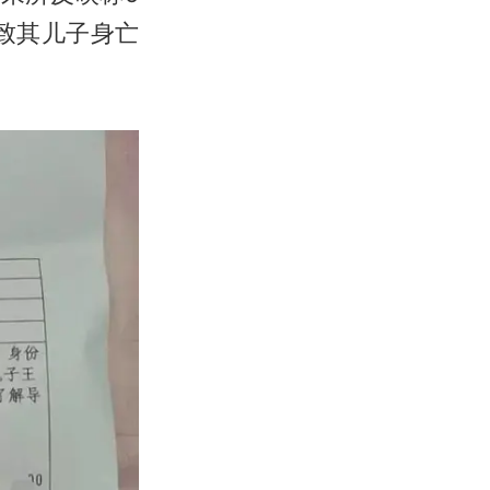
致其儿子身亡