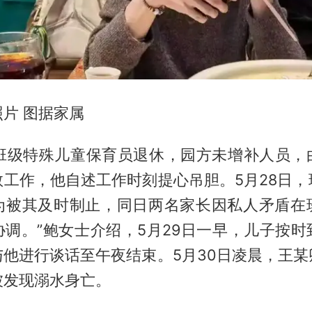
片 图据家属
日，班级特殊儿童保育员退休，园方未增补人员，
教工作，他自述工作时刻提心吊胆。5月28日，
为被其及时制止，同日两名家长因私人矛盾在
协调。”鲍女士介绍，5月29日一早，儿子按时
与他进行谈话至午夜结束。5月30日凌晨，王某
被发现溺水身亡。