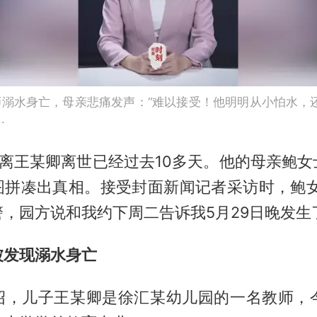
师溺水身亡，母亲悲痛发声：“难以接受！他明明从小怕水，还
.
距离王某卿离世已经过去10多天。他的母亲鲍
图拼凑出真相。接受封面新闻记者采访时，鲍女
，园方说和我约下周二告诉我5月29日晚发生
被发现溺水身亡
绍，儿子王某卿是徐汇某幼儿园的一名教师，今