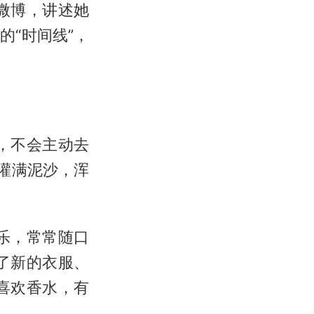
条微博，讲述她
“时间线”，
，不会主动去
灌满泥沙，浑
乐，常常随口
了新的衣服、
喜欢香水，有