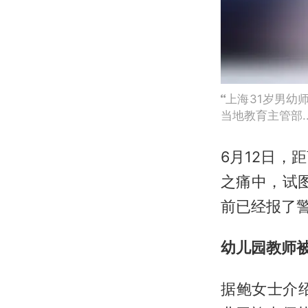
上海31岁男幼
当地教育主管部..
6月12日，
之痛中，试
前已经报了警
幼儿园教师
据鲍女士介