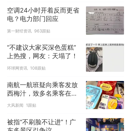
空调24小时开着反而更省
电？电力部门回应
第一财经资讯
963跟贴
“不建议大家买深色蛋糕”
上热搜，网友：天塌了！
环球网资讯
108跟贴
南航一航班疑向乘客发放
西梅汁，致多名乘客在飞
行途中排队上厕所！乘
大风新闻
1跟贴
客：机上100多人只有2个
厕所；客服回应：并非每
被指“不刷脸不让进”！广
架飞机都会发放西梅汁
东多景区引争议