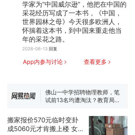
学家为“中国威尔逊”，他把在中国的
采花经历写成了一本书，《中国，
世界园林之母》今天很多欧洲人，
怀揣着这本书，到中国来重走他当
那个在床头放菜刀的女孩，
热
因老师一句“跟我回家”改写了
年的采花之路。
人生
搬家报价570元，搬到楼下
新
2026-06-13
回复
交5060元才肯搬上楼！女子傻
App内参与讨论
查看更多
眼了……
费大厨“全国小炒肉大王”称
号，仅凭视频评出？中国烹饪
协会回应
佛山一中学招聘物理教师，笔
试前13名均遭淘汰？教育局：
已叫停招聘，成立调查组全面
笔试第一被第二名传话劝弃考
核查
官方通报
空调24小时开着反而更省电？
电力部门回应
搬家报价570元临时变卦
那个在床头放菜刀的女孩，
成5060元才肯搬上楼 女
热