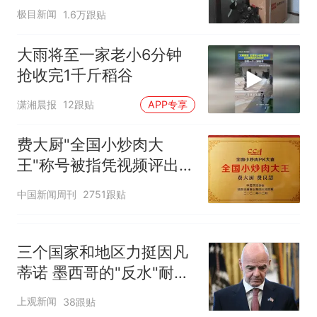
因老师一句“跟我回家”改写了
子傻眼
极目新闻
1.6万跟贴
人生
大雨将至一家老小6分钟
抢收完1千斤稻谷
潇湘晨报
12跟贴
APP专享
费大厨"全国小炒肉大
王"称号被指凭视频评出
官方回应
中国新闻周刊
2751跟贴
三个国家和地区力挺因凡
蒂诺 墨西哥的"反水"耐人
寻味
上观新闻
38跟贴