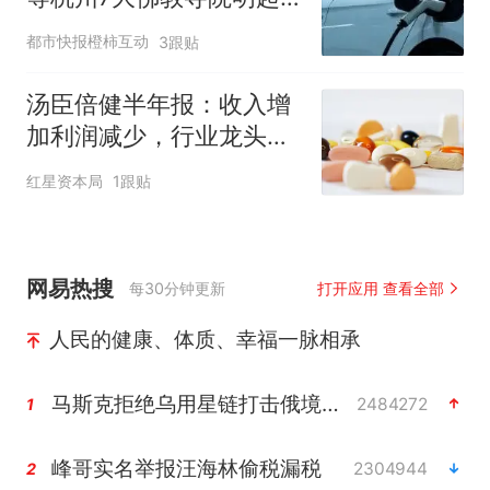
临时关闭，别跑空了
都市快报橙柿互动
3跟贴
汤臣倍健半年报：收入增
加利润减少，行业龙头的
AB面
红星资本局
1跟贴
网易热搜
每30分钟更新
打开应用 查看全部
人民的健康、体质、幸福一脉相承
马斯克拒绝乌用星链打击俄境内目标
2484272
1
峰哥实名举报汪海林偷税漏税
2304944
2