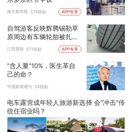
南方都市报
274跟贴
APP专享
自驾游客反映辉腾锡勒草
原周边有车辆轮胎被扎，
修理店铺换胎价格高达千
江西晨报
571跟贴
APP专享
元，官方发布情况通报
“含人量”10%，医生革自
己的命？
中国新闻周刊
24跟贴
电车露营成年轻人旅游新选择 会“冲击”传
统住宿业吗？