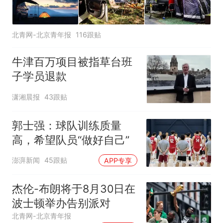
北青网-北京青年报
116跟贴
牛津百万项目被指草台班
子学员退款
潇湘晨报
43跟贴
郭士强：球队训练质量
高，希望队员“做好自己”
澎湃新闻
45跟贴
APP专享
杰伦-布朗将于8月30日在
波士顿举办告别派对
北青网-北京青年报