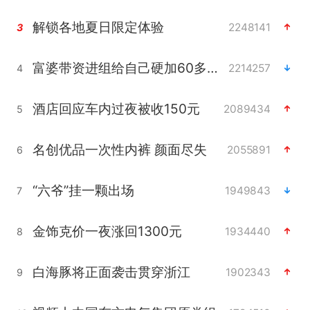
解锁各地夏日限定体验
2248141
3
富婆带资进组给自己硬加60多场吻戏
2214257
4
酒店回应车内过夜被收150元
2089434
5
名创优品一次性内裤 颜面尽失
2055891
6
“六爷”挂一颗出场
1949843
7
金饰克价一夜涨回1300元
1934440
8
白海豚将正面袭击贯穿浙江
1902343
9