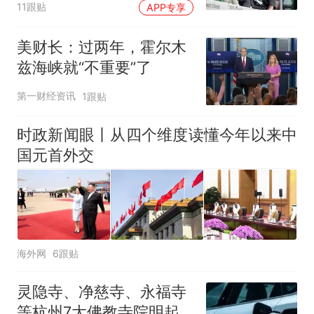
11跟贴
APP专享
美财长：过两年，霍尔木
兹海峡就“不重要”了
第一财经资讯
1跟贴
时政新闻眼丨从四个维度读懂今年以来中
国元首外交
海外网
6跟贴
灵隐寺、净慈寺、永福寺
等杭州7大佛教寺院明起