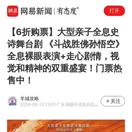
打开
【6折购票】大型亲子全息史
诗舞台剧 《斗战胜佛孙悟空》
全息裸眼表演+走心剧情，视
觉和精神的双重盛宴！门票热
售中！
羊城攻略
关注
2026-06-12 23:51
·广东
·网易号优质内容创作者