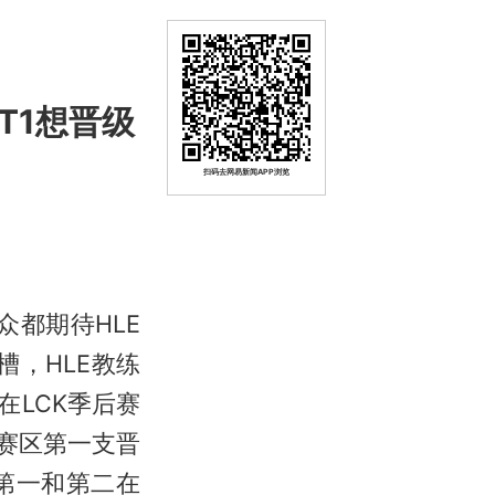
！T1想晋级
扫码去网易新闻APP浏览
众都期待HLE
槽，HLE教练
在LCK季后赛
K赛区第一支晋
赛第一和第二在