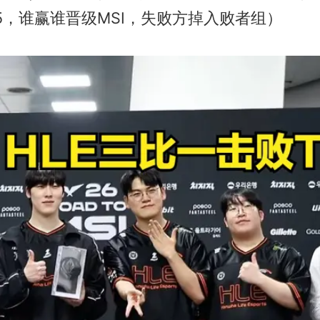
5，谁赢谁晋级MSI，失败方掉入败者组）