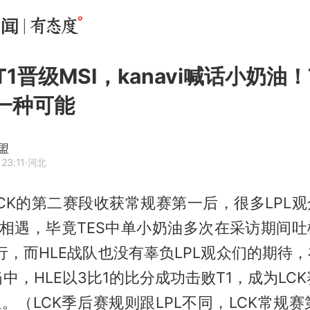
T1晋级MSI，kanavi喊话小奶油
剩一种可能
盟
23:11
·河北
LCK的第二赛段收获常规赛第一后，很多LPL观
I相遇，毕竟TES中单
小奶油
多次在采访期间吐
行，而HLE战队也没有辜负LPL观众们的期待，
中，HLE以3比1的比分成功击败T1，成为LC
伍。（LCK季后赛规则跟LPL不同，LCK常规