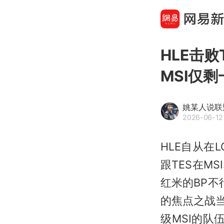
HLE击败
MSI仅
姚某人说联
2026-06-12 
HLE自从在
跟TES在MS
红米的BP不
的焦点之战当
级MSI的队