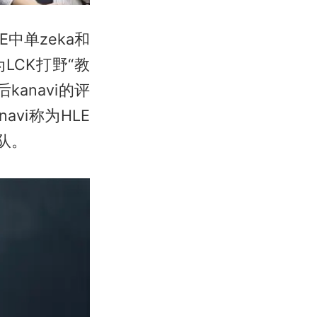
中单zeka和
LCK打野“教
kanavi的评
vi称为HLE
队。