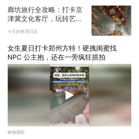
廊坊旅行全攻略：打卡京
津冀文化客厅，玩转艺术
与美食+FAQ
小王的旅游日志
女生夏日打卡郑州方特！硬拽闺蜜找
NPC 公主抱，还在一旁疯狂抓拍
棱镜视听