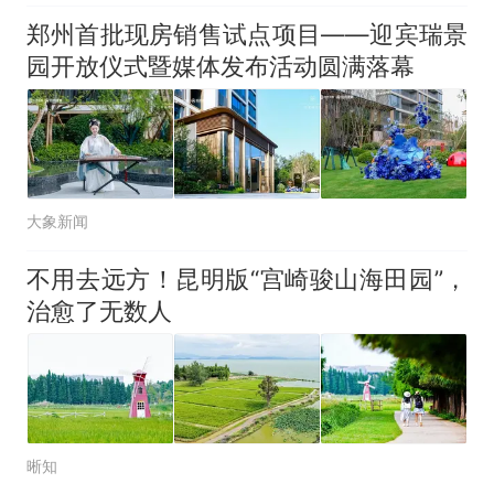
郑州首批现房销售试点项目——迎宾瑞景
园开放仪式暨媒体发布活动圆满落幕
大象新闻
不用去远方！昆明版“宫崎骏山海田园”，
治愈了无数人
晰知