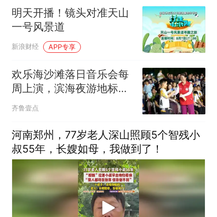
明天开播！镜头对准天山
一号风景道
新浪财经
APP专享
欢乐海沙滩落日音乐会每
周上演，滨海夜游地标持
续聚拢人流
齐鲁壹点
河南郑州，77岁老人深山照顾5个智残小
叔55年，长嫂如母，我做到了！