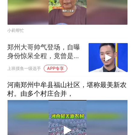
小莉帮忙
郑州大哥帅气登场，自曝
身份惊呆全程，竟曾是千
万级富翁
上班摸鱼一级选手
APP专享
河南郑州中牟县福山社区，堪称最美新农
村。由多个村庄合并，