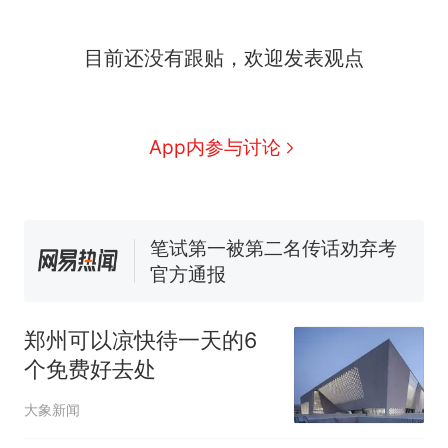
制裁瓜子饺子，美国怕什
热
目前还没有跟贴，欢迎发表观点
么？
费大厨“全国小炒肉大王”称
新
号，仅凭视频评出？中国烹饪
协会回应
男子上山采菌偶然发现鸡枞菌
App内参与讨论
窝，原地守1天等它长大：挖了
140多朵
美国渔民钓获鲨鱼徒手将其拽
回大海 目击者直呼震惊 （视频
来源：参考消息）
笔试第一被第二名传话劝弃考
官方通报
惊艳！字都飘起来了 博主在田
间创作“悬浮字” 网友：真·裸眼
郑州可以凉快待一天的6
3D！
制裁瓜子饺子，美国怕什
热
个免费好去处
么？
大象新闻