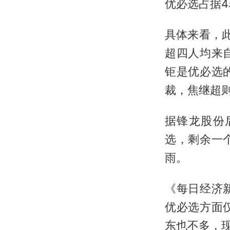
优必选占据
具体来看，
超四人均来
钜是优必选
裁，焦继超
据锋龙股份
选，剩余一
雨。
《每日经济
优必选方面
东也不多，