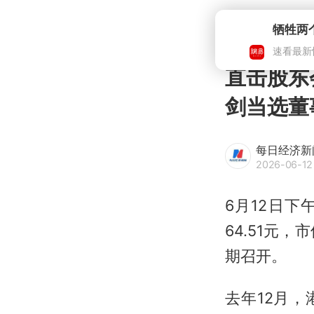
牺牲两
速看最新
直击股东
剑当选董
每日经济新
2026-06-12
6月12日下
64.51元
期召开。
去年12月，