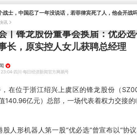
个战士，中国忍了一年没说话，若菲律宾死了人，他会开战
快讯
会丨锋龙股份董事会换届：优必选
事长，原实控人女儿获聘总经理
闻
 23:04
·四川
·每日经济新闻官方网易号
午，在位于浙江绍兴上虞区的锋龙股份（SZ00
，市值140.96亿元）总部，一场代表着权力交接
港股人形机器人第一股“优必选”曾宣布以“协