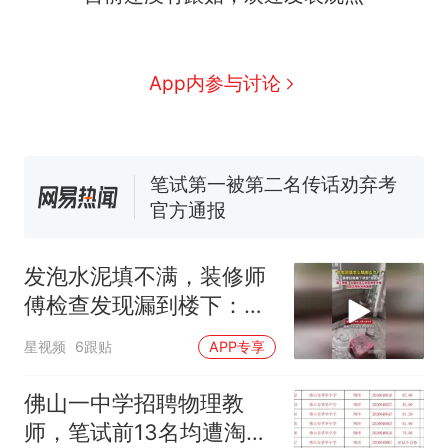
那个在床头放菜刀的女孩，
热
因老师一句“跟我回家”改写了
人生
费大厨“全国小炒肉大王”称
新
App内参与讨论
号，仅凭视频评出？中国烹饪
协会回应
美国渔民钓获鲨鱼徒手将其拽
回大海 目击者直呼震惊 （视频
来源：参考消息）
笔试第一被第二名传话劝弃考
官方通报
佛山一中学招聘物理教师，笔
试前13名均遭淘汰？教育局：
发泡水泥填不满，装修师
已叫停招聘，成立调查组全面
台风"白海豚"中心附近最大风
傅检查发现漏到楼下：出
核查
力已达15级 最新研判
风口未延伸到外墙
那个在床头放菜刀的女孩，
热
星视频
6跟贴
APP专享
因老师一句“跟我回家”改写了
人生
佛山一中学招聘物理教
师，笔试前13名均遭淘