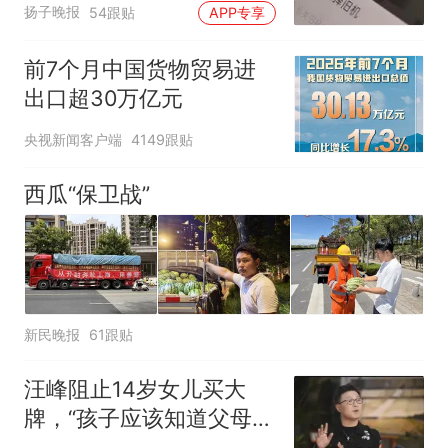
扬子晚报
54跟贴
APP专享
前7个月中国货物贸易进
出口超30万亿元
央视新闻客户端
4149跟贴
西瓜“保卫战”
新民晚报
61跟贴
汪峰阻止14岁女儿买大
牌，“孩子应该知道父母的
不易”，称自己买衣服80%