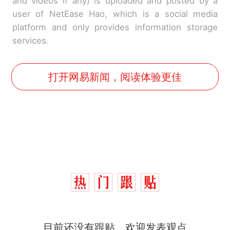
and videos if any) is uploaded and posted by a
user of NetEase Hao, which is a social media
platform and only provides information storage
services.
打开网易新闻，阅读体验更佳
目前还没有跟贴，欢迎发表观点