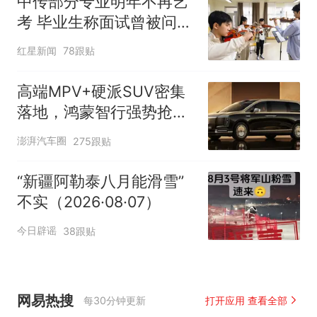
中传部分专业明年不再艺
考 毕业生称面试曾被问
“如何策划晚会” 专家：遏
红星新闻
78跟贴
制“艺考捷径化”
高端MPV+硬派SUV密集
落地，鸿蒙智行强势抢占
自主高端市场制高点
澎湃汽车圈
275跟贴
“新疆阿勒泰八月能滑雪”
不实（2026·08·07）
今日辟谣
38跟贴
网易热搜
每30分钟更新
打开应用 查看全部