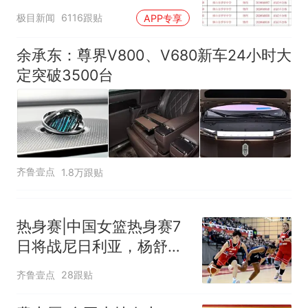
汰？教育局：已叫停招
极目新闻
6116跟贴
APP专享
聘，成立调查组全面核查
余承东：尊界V800、V680新车24小时大
定突破3500台
齐鲁壹点
1.8万跟贴
热身赛|中国女篮热身赛7
日将战尼日利亚，杨舒予
有望出战
齐鲁壹点
28跟贴