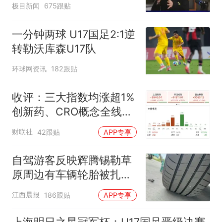
极目新闻
675跟贴
都在淘宝
一分钟两球 U17国足2:1逆
转勒沃库森U17队
环球网资讯
182跟贴
收评：三大指数均涨超1%
创新药、CRO概念全线走
强
财联社
42跟贴
APP专享
自驾游客反映辉腾锡勒草
原周边有车辆轮胎被扎，
修理店铺换胎价格高达千
江西晨报
186跟贴
APP专享
元，官方发布情况通报
上海明日之星冠军杯：U17国足晋级决赛