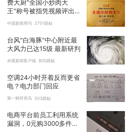
费大厨"全国小炒肉大
王"称号被指凭视频评出
官方回应
中国新闻周刊
2751跟贴
台风"白海豚"中心附近最
大风力已达15级 最新研判
央视新闻客户端
800跟贴
空调24小时开着反而更省
电？电力部门回应
第一财经资讯
503跟贴
电商平台前员工利用系统
漏洞，0元购3000多件家
电！