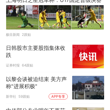
极目新闻
2跟贴
日韩股市主要股指集体收
跌
证券时报
64跟贴
以黎会谈被迫结束 美方声
称"进展积极"
新华社
59跟贴
APP专享