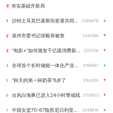
夯实基础开新局
沙特土耳其巴基斯坦签署共同防务协议
2366978
1
泉州市委书记张毅恭被查
2341289
2
“电影+”如何激发千亿级消费新活力？
2251136
3
全球首个长时储能一体化产业园量产
2196597
4
“秋天的第一杯奶茶”6岁了
2164355
5
台风白海豚已进入24小时警戒线
2153503
6
中国女篮70-67险胜尼日利亚女篮
2046816
7