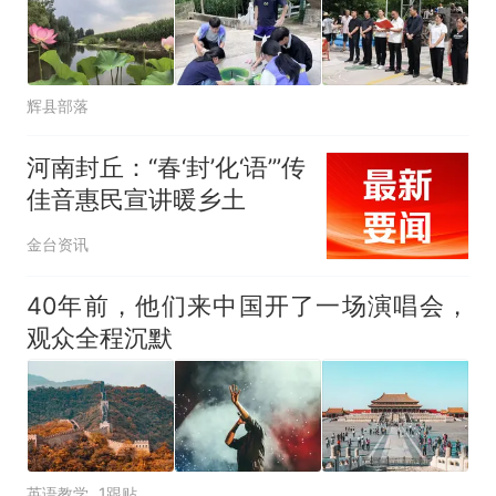
辉县部落
河南封丘：“春‘封’化‘语’”传
佳音惠民宣讲暖乡土
金台资讯
40年前，他们来中国开了一场演唱会，
观众全程沉默
英语教学
1跟贴