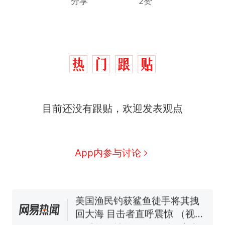
分享
2赞
那个在床头放菜刀的女孩，
热
因老师一句“跟我回家”改写了
人生
制裁瓜子饺子，美国怕什
新
目前还没有跟贴，欢迎发表观点
么？
费大厨“全国小炒肉大王”称
号，仅凭视频评出？中国烹饪
协会回应
男子上山采菌偶然发现鸡枞菌
App内参与讨论
窝，原地守1天等它长大：挖了
140多朵
美国渔民钓获鲨鱼徒手将其拽
回大海 目击者直呼震惊 （视频
来源：参考消息）
笔试第一被第二名传话劝弃考
官方通报