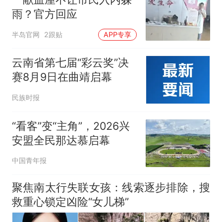
雨？官方回应
半岛官网
2跟贴
APP专享
云南省第七届“彩云奖”决
赛8月9日在曲靖启幕
民族时报
“看客”变“主角”，2026兴
安盟全民那达慕启幕
中国青年报
聚焦南太行失联女孩：线索逐步排除，搜
救重心锁定凶险“女儿梯”