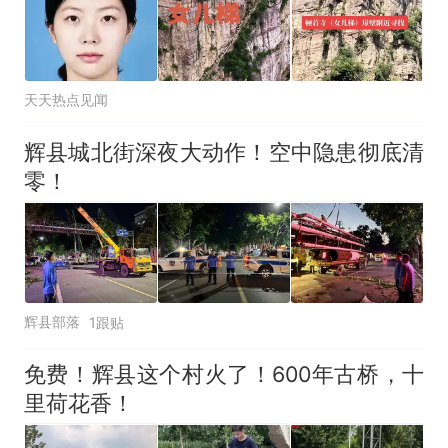
天天热点见闻
辉县城北街深夜大动作！空中隐患彻底清
零！
辉县部落
1跟贴
免费！辉县这个村火了！600年古桥，十
里荷花香！