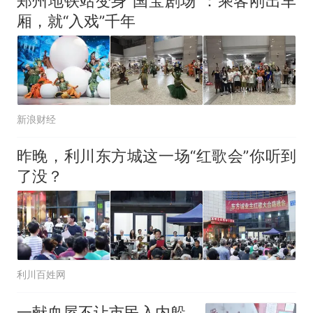
郑州地铁站变身“国宝剧场”：乘客刚出车
厢，就“入戏”千年
新浪财经
昨晚，利川东方城这一场“红歌会”你听到
了没？
利川百姓网
一献血屋不让市民入内躲