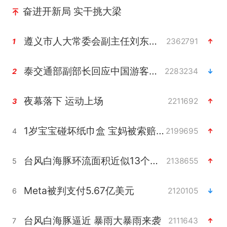
奋进开新局 实干挑大梁
遵义市人大常委会副主任刘东明被查
2362791
1
泰交通部副部长回应中国游客遭歧视
2283234
2
夜幕落下 运动上场
2211692
3
1岁宝宝碰坏纸巾盒 宝妈被索赔924元
2199695
4
台风白海豚环流面积近似13个浙江
2138655
5
Meta被判支付5.67亿美元
2120105
6
台风白海豚逼近 暴雨大暴雨来袭
2111643
7