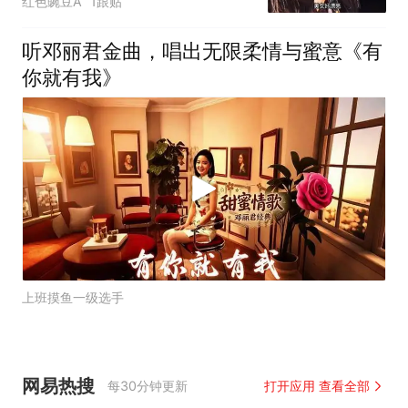
红色豌豆A
1跟贴
听邓丽君金曲，唱出无限柔情与蜜意《有
你就有我》
上班摸鱼一级选手
网易热搜
每30分钟更新
打开应用 查看全部