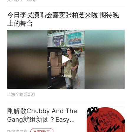
今日李昊演唱会嘉宾张柏芝来啦 期待晚
上的舞台
上海全娱乐001
刚解散Chubby And The
Gang就组新团？Easy
Eight新专辑8/29发行
热搜摘要官
APP专享