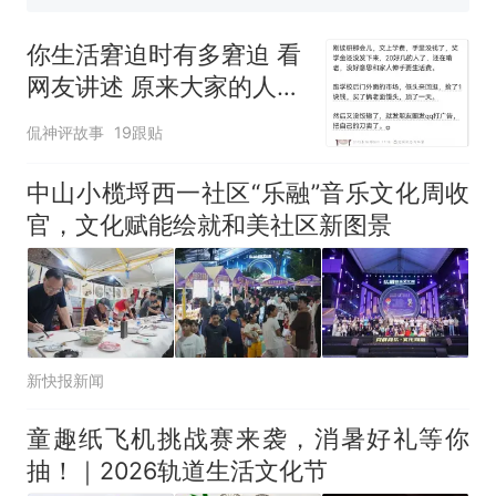
那个在床头放菜刀的女孩，
热
因老师一句“跟我回家”改写了
你生活窘迫时有多窘迫 看
人生
网友讲述 原来大家的人生
都这么难啊
侃神评故事
19跟贴
中山小榄埒西一社区“乐融”音乐文化周收
官，文化赋能绘就和美社区新图景
新快报新闻
童趣纸飞机挑战赛来袭，消暑好礼等你
抽！｜2026轨道生活文化节