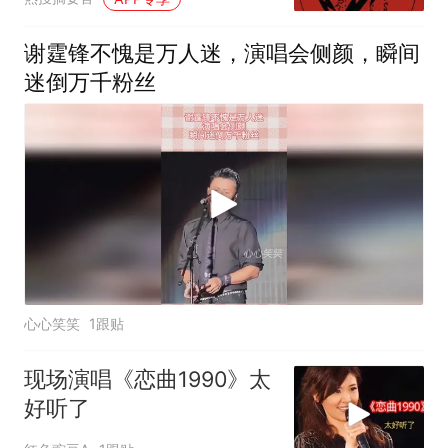
谢霆锋不愧是万人迷，演唱会侧颜，瞬间
迷倒万千粉丝
心心笑笑
1跟贴
现场演唱《恋曲1990》太
好听了