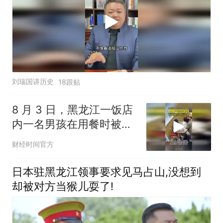
刘瑞国讲历史
18跟贴
8 月 3 日，黑龙江一饭店
内一名男孩在用餐时被食
物卡喉
财经时间官方
日本驻黑龙江领事要求见马占山,没想到
却被对方当猴儿耍了!