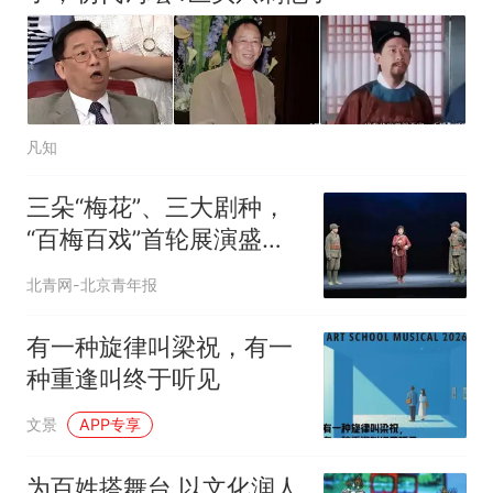
凡知
三朵“梅花”、三大剧种，
“百梅百戏”首轮展演盛夏
聚人气
北青网-北京青年报
有一种旋律叫梁祝，有一
种重逢叫终于听见
文景
APP专享
为百姓搭舞台 以文化润人