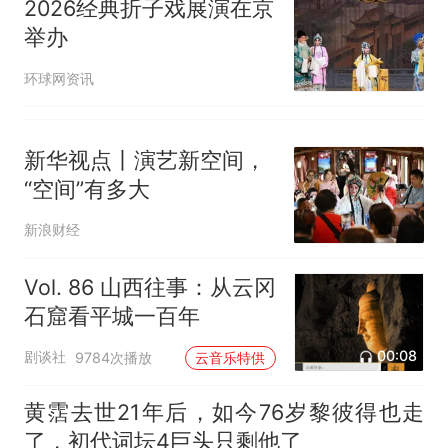
2026经典折子戏展演在京
举办
环球网资讯
新华视点丨演艺新空间，
“空间”有多大
新浪财经
Vol. 86 山西往事：从云冈
石窟看平城一百年
00:08
剧谈社
9784次播放
云音乐特供
黄霑去世21年后，如今76岁黎彼得也走
了，初代词坛4巨头只剩他了