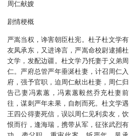
周仁献嫂
剧情梗概
严嵩当权，谗害朝臣杜宪。杜子杜文学有
友凤承东，又进谗言，严嵩命校尉逮捕杜
文学，发配边疆。杜文学乃托妻于义弟周
仁。严府总管严年垂涎杜妻，计召周仁入
府，强予官职，迫周仁献出杜妻，周仁归
告己妻冯素蕙，冯素蕙毅然乔充杜妻前
往，谋刺严年未果，自刎而死。杜文学遇
王四公得妻死信，误以周仁见利卖友，饮
恨而行，逢海瑞，携带从军，征张武烈有
功，袭父职，重审此案。斩严年、凤承