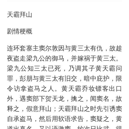
天霸拜山
剧情梗概
连环套寨主窦尔敦因与黄三太有仇，故趁
夜盗走梁九公的御马，并嫁祸于黄三太。
梁九公知三太已死，乃调其子黄天霸问
罪，彭朋与黄三太有旧交，暗中庇护，限
令访拿盗马之人。黄天霸乔妆镖客出口
外，遇窦部下贺天龙，擒之，闻窦名，故
释之，假意拜山；天霸拜山之时先引诱窦
自承盗马，然后用软语求告，窦疑之，黄
道出真名，又以语激窦，约次日比武，得