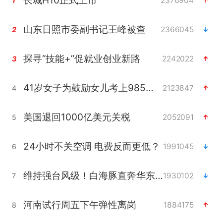
长城H10正式上市
2376904
1
山东日照市委副书记王峰被查
2366045
2
探寻“技能+”促就业创业新路
2242022
3
41岁女子为鼓励女儿考上985研究生
2123847
4
美国退回1000亿美元关税
2052091
5
24小时不关空调 电费反而更低？
1991045
6
维持强台风级！白海豚直奔华东沿海
1930102
7
河南试行周五下午弹性离岗
1884175
8