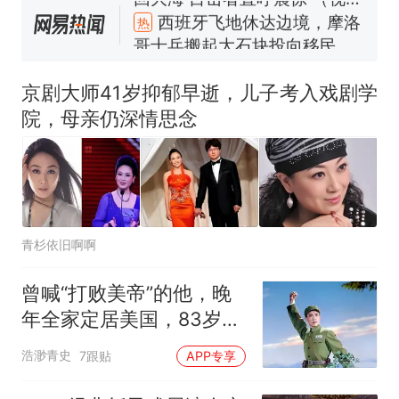
西班牙飞地休达边境，摩洛
热
哥士兵搬起大石块投向移民引
争议，此前一天内数万人从摩
费大厨“全国小炒肉大王”称
新
洛哥涌入西班牙
号，仅凭视频评出？中国烹饪
京剧大师41岁抑郁早逝，儿子考入戏剧学
协会回应
男子上山采菌偶然发现鸡枞菌
院，母亲仍深情思念
窝，原地守1天等它长大：挖了
140多朵
美国一场追捕行动中，一男子
在车辆行驶中爬上车顶跳舞。
（新京报）
“不想干了特提出辞职”，疑似
南京大学数院院长辞职信流
青杉依旧啊啊
传，院方回应：喻良教授已卸
美国渔民钓获鲨鱼徒手将其拽
任院长一职，不清楚辞职信来
回大海 目击者直呼震惊 （视频
曾喊“打败美帝”的他，晚
源；曾用手绘图做头像
来源：参考消息）
西班牙飞地休达边境，摩洛
热
年全家定居美国，83岁的
哥士兵搬起大石块投向移民引
宋玉庆现状如何
争议，此前一天内数万人从摩
浩渺青史
7跟贴
APP专享
洛哥涌入西班牙