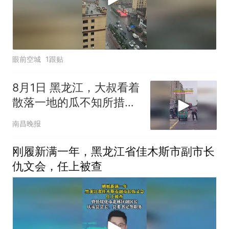
眼前空城
1跟贴
8月1日 黑龙江，大叔看着
散落一地的瓜不知所措，
接下来路人的反应暖到、
南昌晚报
心坎里了！
刚履新满一年，黑龙江省佳木斯市副市长
仇文会，任上被查