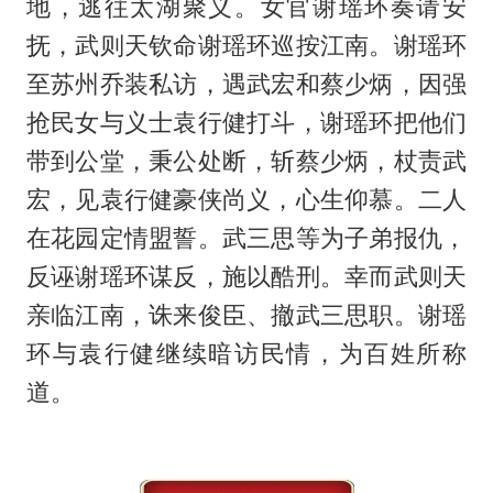
地，逃往太湖聚义。女官谢瑶环奏请安
抚，武则天钦命谢瑶环巡按江南。谢瑶环
至苏州乔装私访，遇武宏和蔡少炳，因强
抢民女与义士袁行健打斗，谢瑶环把他们
带到公堂，秉公处断，斩蔡少炳，杖责武
宏，见袁行健豪侠尚义，心生仰慕。二人
在花园定情盟誓。武三思等为子弟报仇，
反诬谢瑶环谋反，施以酷刑。幸而武则天
亲临江南，诛来俊臣、撤武三思职。谢瑶
环与袁行健继续暗访民情，为百姓所称
道。