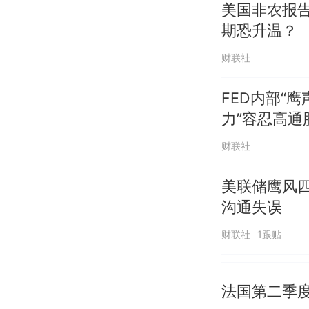
美国非农报
期恐升温？
财联社
FED内部“
力”容忍高通
财联社
美联储鹰风四
沟通失误
财联社
1跟贴
法国第二季度I