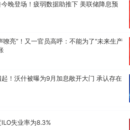
告今晚登场！疲弱数据助推下 美联储降息预
那个在床头放菜刀的女孩，因老师一句“跟我回家”
热
鹰声嘹亮”！又一官员高呼：不能为了“未来生产
胀
起！沃什被曝为9月加息敞开大门 承认存在
LO失业率为8.3%