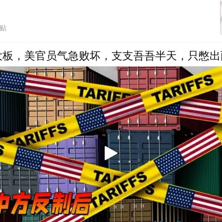
跟贴
大板，美官员气急败坏，支支吾吾半天，只憋出