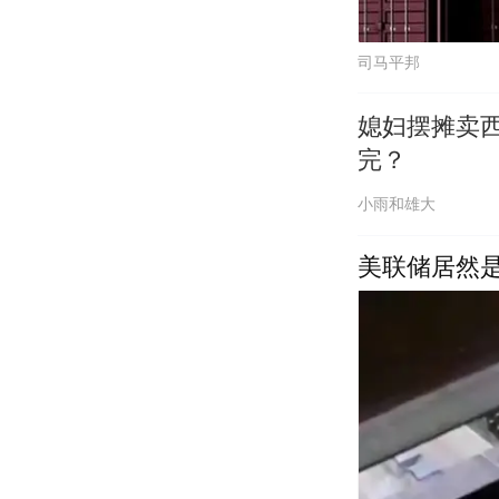
司马平邦
媳妇摆摊卖西
完？
小雨和雄大
美联储居然