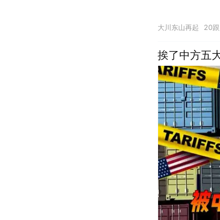
大川东山再起
20
挨了中方五