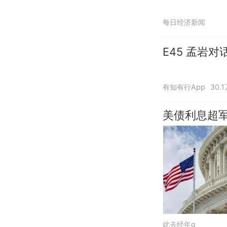
每日经济新闻
E45 孟岩
有知有行App
30.
美债利息超
此去经年q