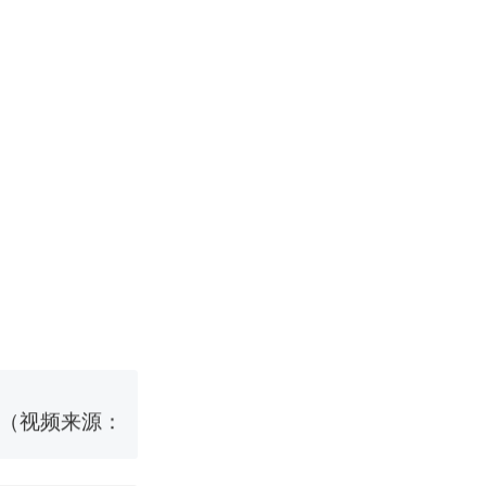
改写了人生
烹饪协会回应
挖了140多
 （视频来源：