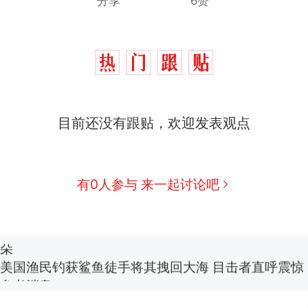
分享
6赞
那个在床头放菜刀的女孩，因老师一句“跟我回家”
热
目前还没有跟贴，欢迎发表观点
制裁瓜子饺子，美国怕什么？
新
有0人参与 来一起讨论吧
费大厨“全国小炒肉大王”称号，仅凭视频评出？中国
男子上山采菌偶然发现鸡枞菌窝，原地守1天等它长大：
朵
美国渔民钓获鲨鱼徒手将其拽回大海 目击者直呼震惊
参考消息）
笔试第一被第二名传话劝弃考 官方通报