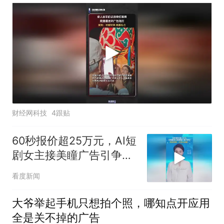
财经网科技
4跟贴
60秒报价超25万元，AI短
剧女主接美瞳广告引争
议，网友质疑：AI怎么试
看度新闻
戴？
大爷举起手机只想拍个照，哪知点开应用
全是关不掉的广告