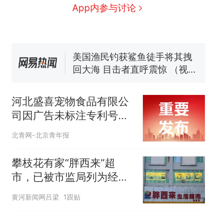
费大厨“全国小炒肉大王”称
App内参与讨论
号，仅凭视频评出？中国烹饪
协会回应
男子上山采菌偶然发现鸡枞菌
窝，原地守1天等它长大：挖了
140多朵
美国渔民钓获鲨鱼徒手将其拽
回大海 目击者直呼震惊 （视频
来源：参考消息）
笔试第一被第二名传话劝弃考
官方通报
河北盛喜宠物食品有限公
那个在床头放菜刀的女孩，
热
司因广告未标注专利号和
因老师一句“跟我回家”改写了
专利种类被罚
人生
北青网-北京青年报
攀枝花有家“胖西来”超
市，已被市监局列为经营
异常
黄河新闻网吕梁
1跟贴