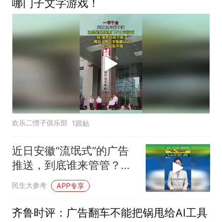
哪门子文字游戏！
欢乐二愣子俱乐部
1跟贴
近日安徽“流氓式”的广告
推送，到底谁来管管？大
爷想要拍照，手机却蹦出
民生大参考
APP专享
连环弹窗广告
齐鲁时评：广告翻车不能把锅甩给AI工具