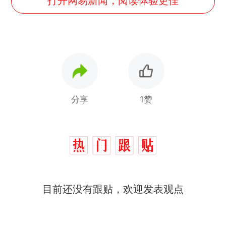
打开网易新闻，阅读体验更佳
分享
1赞
那个在床头放菜刀的女孩，
热
目前还没有跟贴，欢迎发表观点
因老师一句“跟我回家”改写了
人生
制裁瓜子饺子，美国怕什
新
么？