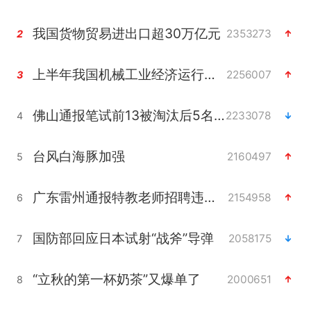
我国货物贸易进出口超30万亿元
2353273
2
上半年我国机械工业经济运行稳中有进
2256007
3
佛山通报笔试前13被淘汰后5名进体检
2233078
4
台风白海豚加强
2160497
5
广东雷州通报特教老师招聘违规事件
2154958
6
国防部回应日本试射“战斧”导弹
2058175
7
“立秋的第一杯奶茶”又爆单了
2000651
8