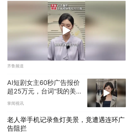
齐鲁频道
AI短剧女主60秒广告报价
超25万元，台词“我的美
瞳戴了一天都很舒服”，网
掌闻视讯
友吵翻！
老人举手机记录鱼灯美景，竟遭遇连环广
告阻拦