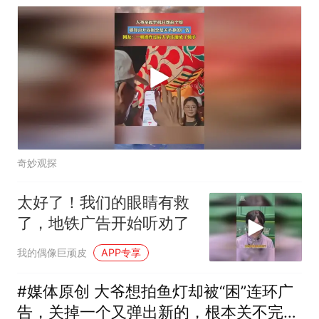
奇妙观探
太好了！我们的眼睛有救
了，地铁广告开始听劝了
我的偶像巨顽皮
APP专享
#媒体原创 大爷想拍鱼灯却被“困”连环广
告，关掉一个又弹出新的，根本关不完！