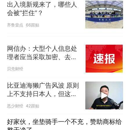
出入境新规来了，哪些人
会被“拦住”？
齐鲁壹点
66跟贴
网信办：大型个人信息处
理者应当采取加密、去标
识化等措施保障所处理个
贝壳财经
人信息安全
比亚迪海獭广告风波 原则
上不支持日本人，但这次
不一样
恶少财经
42跟贴
好家伙，坐垫骑手一个不充，赞助商标给
整干净了