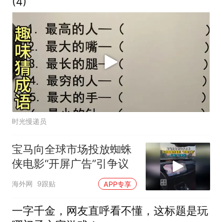
(4)
时光慢递员
宝马向全球市场投放蜘蛛
侠电影“开屏广告”引争议
海外网
9跟贴
APP专享
一字千金，网友直呼看不懂，这标题是玩