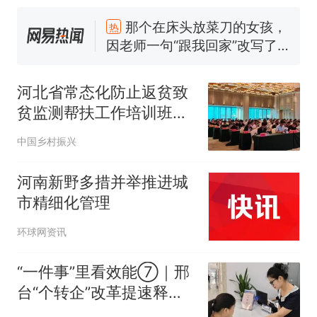
那个在床头放菜刀的女孩，
热
因老师一句“跟我回家”改写了
人生
费大厨“全国小炒肉大王”称
新
号，仅凭视频评出？中国烹饪
河北省常态化防止返贫致
协会回应
美国渔民钓获鲨鱼徒手将其拽
贫监测帮扶工作培训班在
回大海 目击者直呼震惊 （视频
定州举办
来源：参考消息）
笔试第一被第二名传话劝弃考
中国乡村振兴
官方通报
佛山一中学招聘物理教师，笔
河南新野多措并举推进城
试前13名均遭淘汰？教育局：
市精细化管理
已叫停招聘，成立调查组全面
台风"白海豚"中心附近最大风
环球网资讯
核查
力已达15级 最新研判
那个在床头放菜刀的女孩，
热
“一件事”里看效能⑦｜邢
因老师一句“跟我回家”改写了
台“个转企”改革提速释放
人生
市场活力