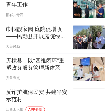
青年工作
邯郸共青团
巾帼靓家园 庭院促增收
——民勤县开展庭院经济
发展交流学习活动
大美民勤
无棣县：以“四维闭环”重
塑政务服务管理新体系
齐鲁壹点
反诈护航保民安 共建平安
示范村
江西工人报
APP专享