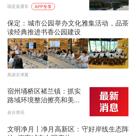
国是直通车
APP专享
保定：城市公园举办文化雅集活动，品茶
读经典推进书香公园建设
凤游京津冀
宿州埇桥区褚兰镇：抓实
路域环境整治擦亮和美乡
村底色
金台资讯
文明净月丨净月高新区：守好岸线生态阵