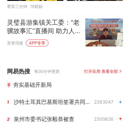
赛雷三分钟
19跟贴
灵璧县游集镇关工委：“老
骥故事汇”直播间 助力人
居环境整治提升行动
安青传媒
APP专享
网易热搜
每30分钟更新
打开应用 查看全部
夯实基础开新局
沙特土耳其巴基斯坦签署共同防务协议
2383047
1
泉州市委书记张毅恭被查
2300626
2