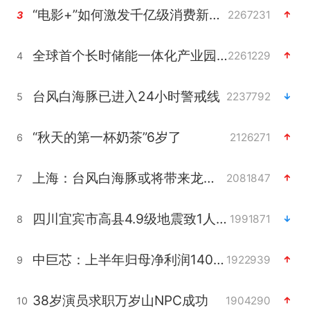
“电影+”如何激发千亿级消费新活力？
2267231
3
全球首个长时储能一体化产业园量产
2261229
4
台风白海豚已进入24小时警戒线
2237792
5
“秋天的第一杯奶茶”6岁了
2126271
6
上海：台风白海豚或将带来龙卷风
2081847
7
四川宜宾市高县4.9级地震致1人死亡
1991871
8
中巨芯：上半年归母净利润1405.77万元
1922939
9
38岁演员求职万岁山NPC成功
1904290
10