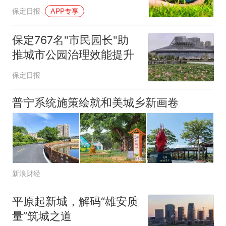
保定日报
APP专享
保定767名"市民园长"助
推城市公园治理效能提升
保定日报
普宁系统施策绘就和美城乡新画卷
新浪财经
平原起新城，解码“雄安质
量”筑城之道