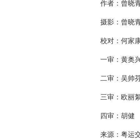
作者：曾晓
摄影：曾晓
校对：何家
一审：黄奥
二审：吴帅
三审：欧丽
四审：胡健
来源：粤运