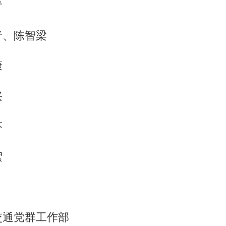
青
青、陈智梁
康
兴
芬
絮
交通党群工作部