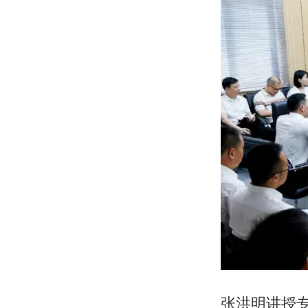
张洪明讲授