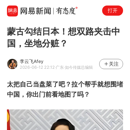
打开
蒙古勾结日本！想双路夹击中
国，坐地分赃？
李云飞Afey
关注
2026-06-12 22:12
·广东
·如今传媒总编辑
太把自己当盘菜了吧？拉个帮手就想围堵
中国，你出门前看地图了吗？