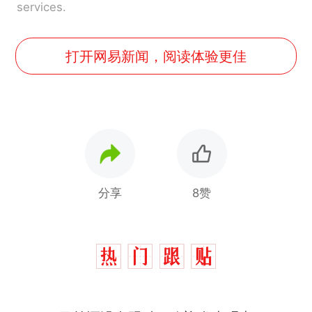
services.
打开网易新闻，阅读体验更佳
分享
8赞
那个在床头放菜刀的女孩，
热
因老师一句“跟我回家”改写了
人生
制裁瓜子饺子，美国怕什
新