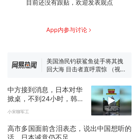
目前还没有跟贴，欢迎发表观点
么？
费大厨“全国小炒肉大王”称
号，仅凭视频评出？中国烹饪
协会回应
男子上山采菌偶然发现鸡枞菌
App内参与讨论
窝，原地守1天等它长大：挖了
140多朵
美国渔民钓获鲨鱼徒手将其拽
回大海 目击者直呼震惊 （视频
来源：参考消息）
笔试第一被第二名传话劝弃考
官方通报
那个在床头放菜刀的女孩，
热
因老师一句“跟我回家”改写了
中方接到消息，日本对华
人生
掀桌，不到24小时，韩国
通牒先送进东京
小宋聊军工
高市多国面前含泪表态，说出中国想听的
话，日本诚意仍不足