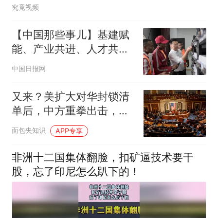
究竟视频
【中国那些事儿】基建赋
能、产业共进、人才共育
中非务实合作赢得非洲青
中国日报网
年高度认同
又来？美扩大对华封锁清
单后，中方重拳出击，民
主党开始“甩锅”
面包夹知识
APP专享
非洲十二国集体翻脸，扣矿逼技术要干
股，忘了印尼怎么趴下的！