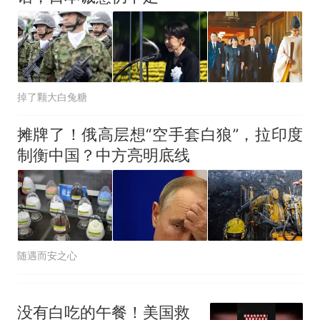
掉了颗大白兔糖
摊牌了！俄高层想“空手套白狼”，拉印度
制衡中国？中方亮明底线
随遇而安之心
没有白吃的午餐！美国救