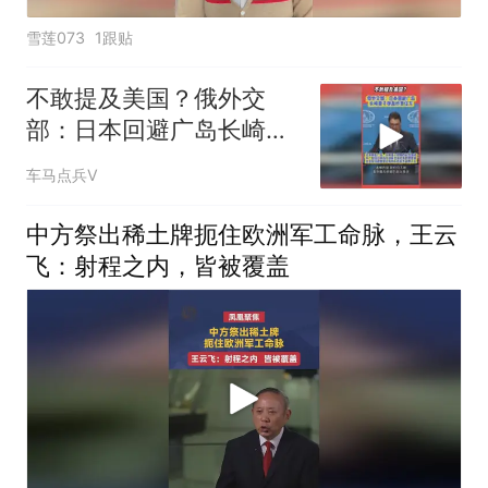
雪莲073
1跟贴
不敢提及美国？俄外交
部：日本回避广岛长崎原
子弹轰炸责任方
车马点兵V
中方祭出稀土牌扼住欧洲军工命脉，王云
飞：射程之内，皆被覆盖