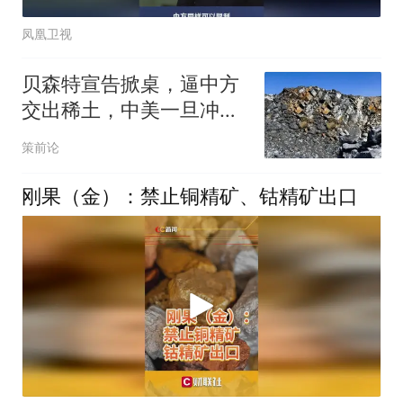
凤凰卫视
贝森特宣告掀桌，逼中方
交出稀土，中美一旦冲
突，结局逃不过11字
策前论
刚果（金）：禁止铜精矿、钴精矿出口