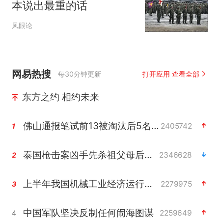
本说出最重的话
凤眼论
网易热搜
每30分钟更新
打开应用 查看全部
东方之约 相约未来
佛山通报笔试前13被淘汰后5名进体检
2405742
1
泰国枪击案凶手先杀祖父母后行凶
2346628
2
上半年我国机械工业经济运行稳中有进
2279975
3
中国军队坚决反制任何闹海图谋
2259649
4