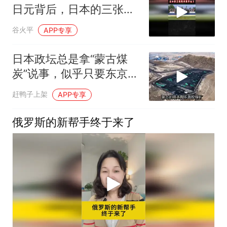
日元背后，日本的三张账
单藏不住了01
谷火平
APP专享
日本政坛总是拿“蒙古煤
炭”说事，似乎只要东京伸
手
赶鸭子上架
APP专享
俄罗斯的新帮手终于来了