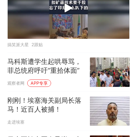
搞笑派大星
2跟贴
马科斯遭学生起哄辱骂，
菲总统府呼吁“重拾体面”
观察者网
APP专享
刚刚！埃塞海关副局长落
马！近百人被捕！
走进埃塞