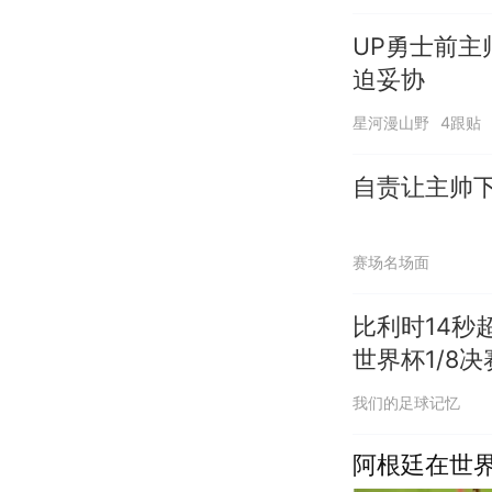
UP勇士前主
迫妥协
星河漫山野
4跟贴
自责让主帅下课
赛场名场面
比利时14秒
世界杯1/8决
我们的足球记忆
阿根廷在世