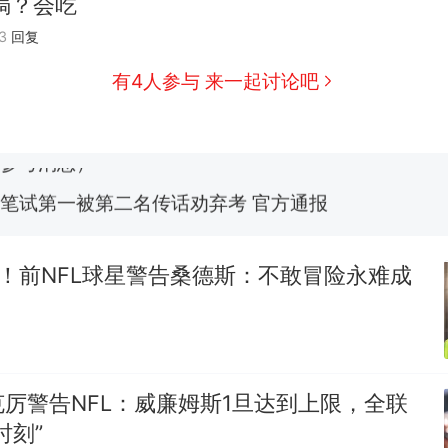
焗？会吃
那个在床头放菜刀的女孩，因老师一句“跟我回家”
热
3
回复
费大厨“全国小炒肉大王”称号，仅凭视频评出？中
新
有4人参与 来一起讨论吧
应
美国渔民钓获鲨鱼徒手将其拽回大海 目击者直呼震惊
参考消息）
笔试第一被第二名传话劝弃考 官方通报
佛山一中学招聘物理教师，笔试前13名均遭淘汰？教
招聘，成立调查组全面核查
截！前NFL球星警告桑德斯：不敢冒险永难成
台风"白海豚"中心附近最大风力已达15级 最新研判
那个在床头放菜刀的女孩，因老师一句“跟我回家”
热
厉警告NFL：威廉姆斯1旦达到上限，全联
时刻”