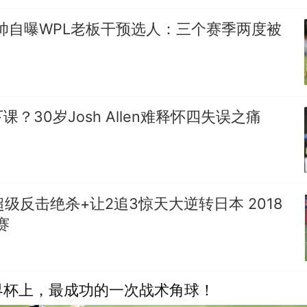
帅自曝WPL老板干预选人：三个赛季两度被
？30岁Josh Allen难释怀四失误之痛
超级反击绝杀+让2追3惊天大逆转日本 2018
赛
界杯上，最成功的一次战术角球！