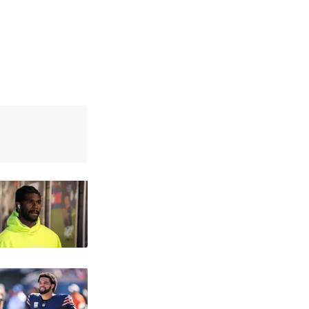
改写了人生
国烹饪协会回
 （视频来源：
育局：已叫停
改写了人生