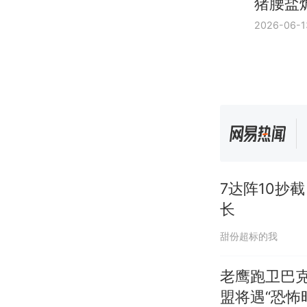
猪腰盐
2026-06-1
7达阵10抄
长
甜份超标的我
老鹰跑卫巴克
盟将遇“恐怖