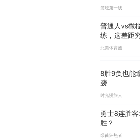
篮坛第一线
普通人vs橄
练，这差距
北美体育圈
8胜9负也
袭
时光慢旅人
勇士8连胜客
胜？
绿茵狂热者