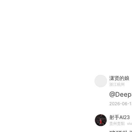
潇贤的娘
浙江杭州
@Deep
2026-06-1
射手AI23
贵州贵阳
vi