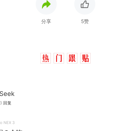
分享
5赞
Seek
3
回复
vo NEX 3