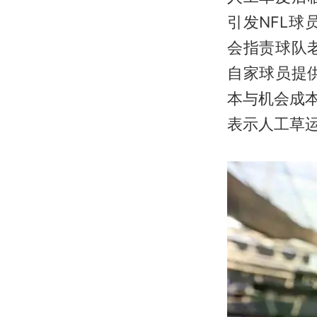
引发NFL球
会指责球队
自家球员提
本与机会成
表示人工草