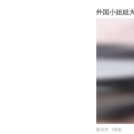
外国小姐姐
素说笑
1跟贴