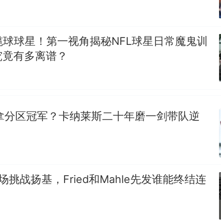
榄球球星！第一视角揭秘NFL球星日常魔鬼训
究竟有多离谱？
能拿分区冠军？卡纳莱斯二十年磨一剑带队逆
场挑战扬基，Fried和Mahle先发谁能终结连