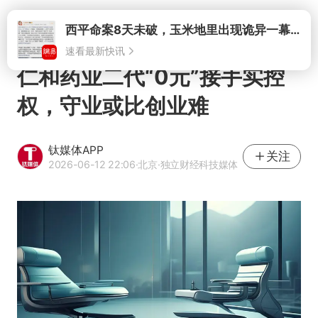
打开
西平命案8天未破，玉米地里出现诡异一幕，我突然想起了欧金中
速看最新快讯
仁和药业二代“0元”接手实控
权，守业或比创业难
钛媒体APP
关注
2026-06-12 22:06
·北京
·独立财经科技媒体