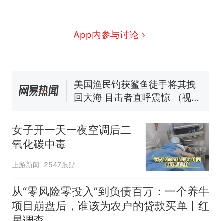
人生
制裁瓜子饺子，美国怕什
新
么？
费大厨“全国小炒肉大王”称
App内参与讨论
号，仅凭视频评出？中国烹饪
协会回应
男子上山采菌偶然发现鸡枞菌
窝，原地守1天等它长大：挖了
140多朵
美国渔民钓获鲨鱼徒手将其拽
回大海 目击者直呼震惊 （视频
来源：参考消息）
笔试第一被第二名传话劝弃考
官方通报
女子开一天一夜空调后二
那个在床头放菜刀的女孩，
热
氧化碳中毒
因老师一句“跟我回家”改写了
人生
上游新闻
2547跟贴
从“零风险零投入”到负债百万：一个养牛
项目崩盘后，谁该为农户的贷款买单丨红
星调查