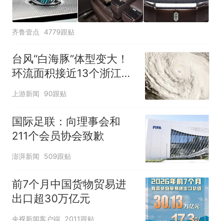
齐鲁壹点
4779跟贴
台风“白海豚”体型变大！
环流面积接近13个浙江那
么大
上游新闻
90跟贴
国际足联：向理事会和
211个会员协会致歉
澎湃新闻
509跟贴
前7个月中国货物贸易进
出口超30万亿元
央视新闻客户端
2011跟贴