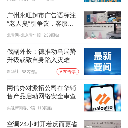
广州永旺超市广告语标注
“老人臭”引争议，客服回
应
北青网-北京青年报
239跟贴
俄副外长：德推动乌局势
升级或致自身陷入灾难
新华社
682跟贴
APP专享
网信办对派拓公司在华销
售产品启动网络安全审查
央视新闻客户端
118跟贴
空调24小时开着反而更省