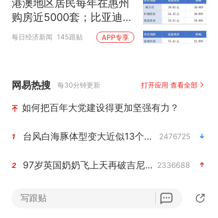
港澳地区居民每年在惠州
购房近5000套；比亚迪销
量跻身全球车企第六丨大
每日经济新闻
145跟贴
APP专享
湾区财经早参
网易热搜
每30分钟更新
打开应用 查看全部
如何把百年大党建设得更加坚强有力？
台风白海豚体型变大近似13个浙江面积
2476725
1
97岁英国奶奶飞上天再破吉尼斯纪录
2336688
2
夜幕落下 运动上场
2273581
3
写跟贴