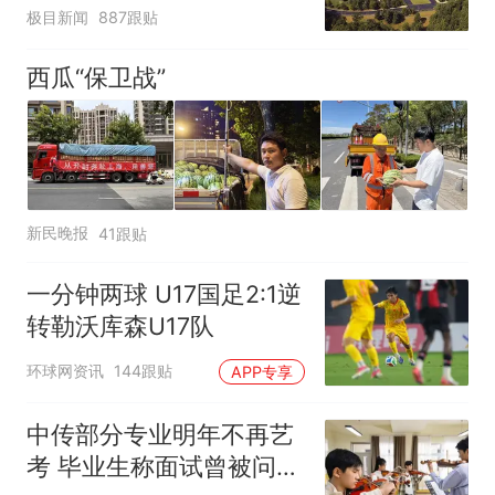
极目新闻
887跟贴
西瓜“保卫战”
新民晚报
41跟贴
一分钟两球 U17国足2:1逆
转勒沃库森U17队
环球网资讯
144跟贴
APP专享
中传部分专业明年不再艺
考 毕业生称面试曾被问