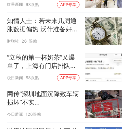
“如何策划晚会” 专家：遏
红星新闻
63跟贴
APP专享
制“艺考捷径化”
知情人士：若未来几周通
胀数据偏热 沃什准备好加
息
财联社
261跟贴
“立秋的第一杯奶茶”又爆
单了，上海有门店排队超
500杯，店员：今天奶茶
极目新闻
88跟贴
APP专享
店都很忙，要等2个多小
时
网传“深圳地面沉降致车辆
损坏”不实
（2026·08·06）
今日辟谣
126跟贴