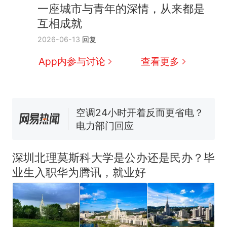
全球唯一没有法定首都的国
新
一座城市与青年的深情，从来都是
家，刚改国名，总统就邀请中
互相成就
国大使骑行绕了几乎整个国境
搬家报价570元，搬到楼下交
2026-06-13
回复
线一圈，还曾两次到中国寻根
5060元才肯搬上楼！女子傻眼
了……
视频丨只要一枚命中就能让航
App内参与讨论
查看更多
母瘫痪 轰-6J实力有多强？
空调24小时开着反而更省电？
电力部门回应
5万的小车卖不动，40万以上
的抢着买
十多万人报名的考试，成绩
热
全部作废，公平么？
深圳北理莫斯科大学是公办还是民办？毕
业生入职华为腾讯，就业好