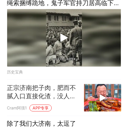
绳索捆缚跪地，鬼子军官持刀居高临下监
视
历史宝典
正宗济南把子肉，肥而不
腻入口直接化渣，没人能
拒绝，味道封神
Cram阿强1
APP专享
除了我们大济南，太逗了