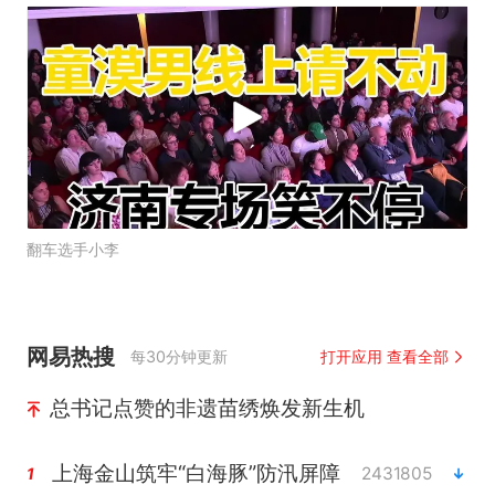
翻车选手小李
网易热搜
每30分钟更新
打开应用 查看全部
总书记点赞的非遗苗绣焕发新生机
上海金山筑牢“白海豚”防汛屏障
2431805
1