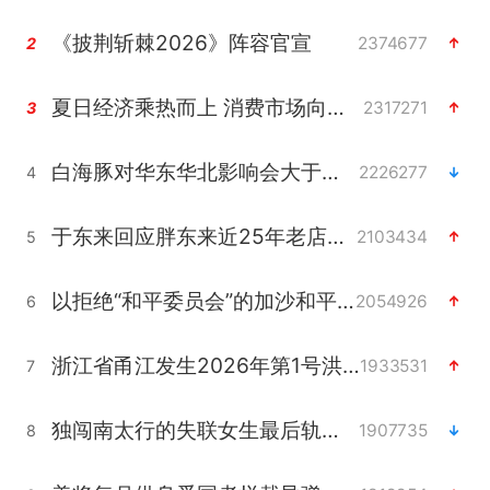
《披荆斩棘2026》阵容官宣
2374677
2
夏日经济乘热而上 消费市场向新而行
2317271
3
白海豚对华东华北影响会大于巴威
2226277
4
于东来回应胖东来近25年老店年底关闭
2103434
5
以拒绝“和平委员会”的加沙和平计划
2054926
6
浙江省甬江发生2026年第1号洪水
1933531
7
独闯南太行的失联女生最后轨迹已确认
1907735
8