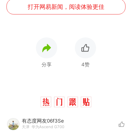
打开网易新闻，阅读体验更佳
分享
4赞
十多万人报名的考试，成绩
热
有态度网友06f3Se
全部作废，公平么？
天津
华为Ascend G700