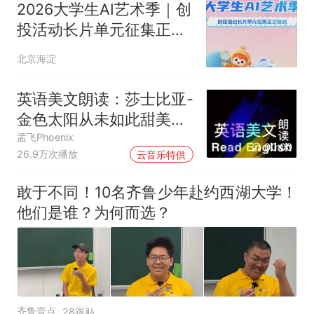
2026大学生AI艺术季｜创
投活动长片单元征集正式
启动
北京海淀
英语美文朗读：莎士比亚-
金色太阳从未如此甜美吻
过
孟飞Phoenix
00:00
26.9万次播放
云音乐特供
敢于不同！10名齐鲁少年赴约西湖大学！
他们是谁？为何而选？
齐鲁壹点
28跟贴