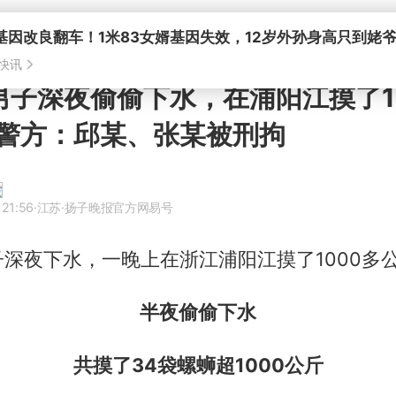
基因改良翻车！1米83女婿基因失效，12岁外孙身高只到姥
快讯
男子深夜偷偷下水，在浦阳江摸了1
警方：邱某、张某被刑拘
 21:56
·江苏
·扬子晚报官方网易号
深夜下水，一晚上在浙江浦阳江摸了1000多
半夜偷偷下水
共摸了34袋螺蛳超1000公斤