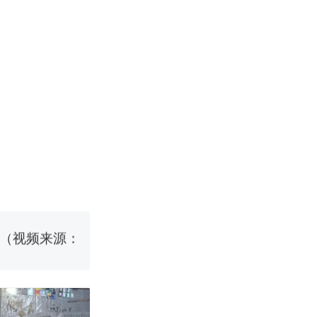
国烹饪协会回
挖了140多
 （视频来源：
真·裸眼3D！