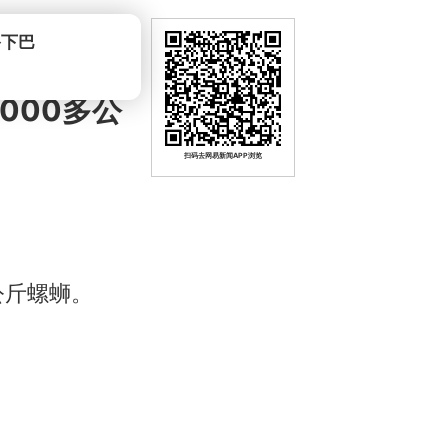
爷下巴
000多公
扫码去网易新闻APP浏览
公斤螺蛳。