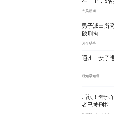
在山里，5
大风新闻
男子派出所亮
破刑拘
闪存猎手
通州一女子
通知早知道
后续！奔驰
者已被刑拘