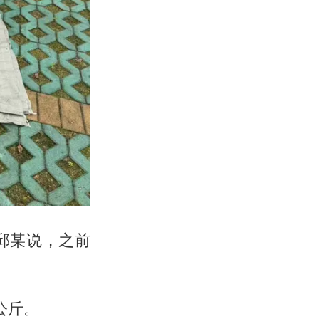
邱某说，之前
公斤。