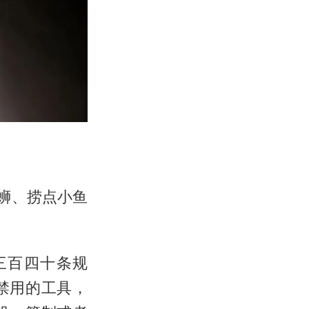
蛳、捞点小鱼
三百四十条规
禁用的工具，