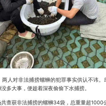
，两人对非法捕捞螺蛳的犯罪事实供认不讳。
蛳没多大事，便趁着深夜偷偷下水捕捞。
共查获非法捕捞的螺蛳34袋，总重量超1000