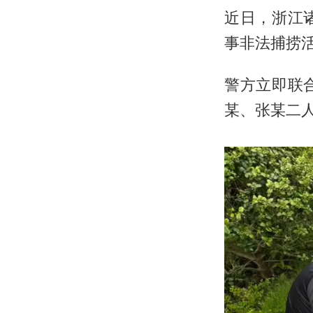
近日，浙江
事非法捕捞
警方立即联
某、张某二