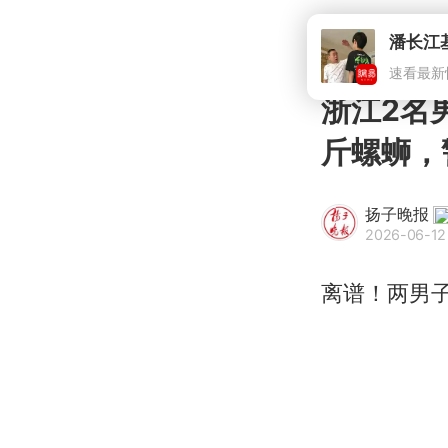
潘长江
速看最新
浙江2名
斤螺蛳，
扬子晚报
2026-06-12
离谱！两男子