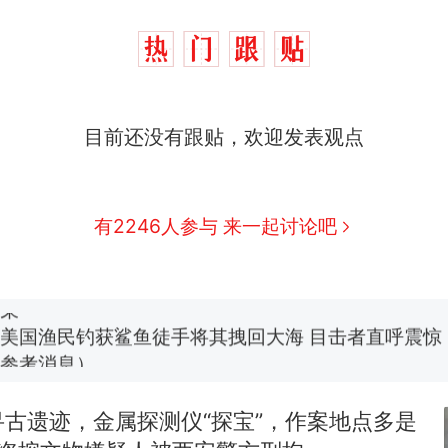
目前还没有跟贴，欢迎发表观点
制裁瓜子饺子，美国怕什么？
热
费大厨“全国小炒肉大王”称号，仅凭视频评出？中
新
有2246人参与 来一起讨论吧
应
男子上山采菌偶然发现鸡枞菌窝，原地守1天等它长大：
朵
美国渔民钓获鲨鱼徒手将其拽回大海 目击者直呼震惊
参考消息）
笔试第一被第二名传话劝弃考 官方通报
古遗迹，金属探测仪“探宝”，作案地点多是
惊艳！字都飘起来了 博主在田间创作“悬浮字” 网友：