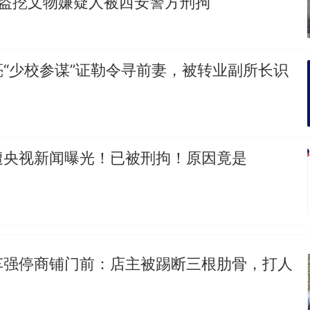
名盗挖文物嫌疑人被西安警方刑拘
制裁瓜子饺子，美国怕什么？
热
“少校参谋”证勒令寻前妻，被转业副所长识
遭央视新闻曝光！已被刑拘！原因竟是
车强停商铺门前：店主被踢断三根肋骨，打人