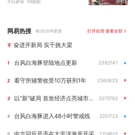
今日辟谣
59跟贴
网易热搜
每30分钟更新
打开应用 查看全部
奋进开新局 实干挑大梁
台风白海豚登陆地点更新
2392747
1
看守所辅警收受10万获刑1年
2360833
2
以“新”破局 首发经济点亮城市消费活力
2275782
3
台风白海豚进入48小时警戒线
2251723
4
中方回应是否在太平洋海底开采稀土
2214613
5