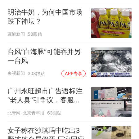
明治牛奶，为何中国市场
跌下神坛？
蓝鲸新闻
58跟贴
台风“白海豚”可能吞并另
一台风
央视新闻
308跟贴
APP专享
广州永旺超市广告语标注
“老人臭”引争议，客服回
应
北青网-北京青年报
63跟贴
女子称在沙琪玛中吃出3