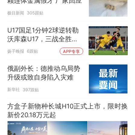
颗连体金属假牙 厂家回应
极目新闻
305跟贴
U17国足1分钟2球逆转勒
沃库森U17，三战全胜！
赵松源替补登场传射建功
扬子晚报
6跟贴
APP专享
俄副外长：德推动乌局势
升级或致自身陷入灾难
新华社
397跟贴
方盒子新物种长城H10正式上市，限时换
新价20.18万元起