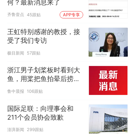
何？最新消息来了
齐鲁壹点
45跟贴
APP专享
王虹特别感谢的教授，接
受了我们专访
极目新闻
57跟贴
浙江男子划桨板时看到大
鱼，用桨把鱼拍晕后捞
起；当事人：鱼重7斤6
鲁中晨报
106跟贴
两，做成红烧辣子鱼块，
味道很好
国际足联：向理事会和
211个会员协会致歉
澎湃新闻
299跟贴