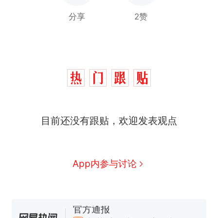
分享
2赞
制裁瓜子饺子，美国怕什
热
么？
那个在床头放菜刀的女孩，
新
因老师一句“跟我回家”改写了
人生
费大厨“全国小炒肉大王”称
目前还没有跟贴，欢迎发表观点
号，仅凭视频评出？中国烹饪
协会回应
男子上山采菌偶然发现鸡枞菌
窝，原地守1天等它长大：挖了
140多朵
美国渔民钓获鲨鱼徒手将其拽
App内参与讨论
回大海 目击者直呼震惊 （视频
来源：参考消息）
笔试第一被第二名传话劝弃考
官方通报
制裁瓜子饺子，美国怕什
热