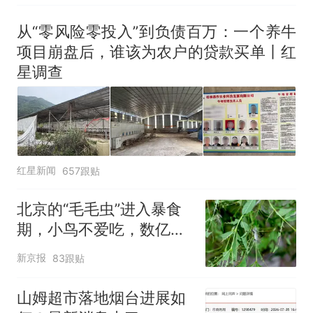
出；亲历者：曾承诺免费
改签但没兑现
从“零风险零投入”到负债百万：一个养牛
项目崩盘后，谁该为农户的贷款买单丨红
星调查
红星新闻
657跟贴
北京的“毛毛虫”进入暴食
期，小鸟不爱吃，数亿头
小蜂迎战
新京报
83跟贴
山姆超市落地烟台进展如