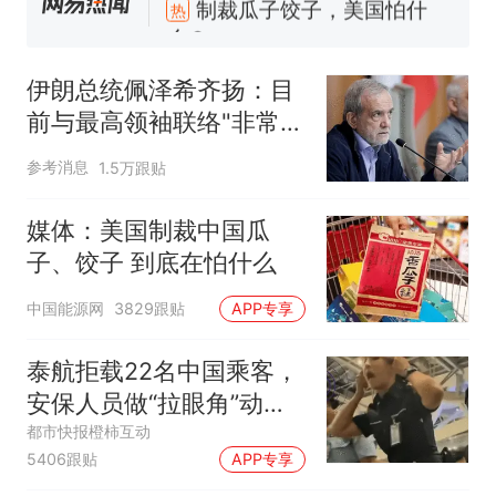
么？
伊朗总统佩泽希齐扬：目
前与最高领袖联络"非常困
难"
参考消息
1.5万跟贴
媒体：美国制裁中国瓜
子、饺子 到底在怕什么
中国能源网
3829跟贴
APP专享
泰航拒载22名中国乘客，
安保人员做“拉眼角”动
作，泰国机场最新回应：
都市快报橙柿互动
5406跟贴
APP专享
拒绝登机决定由航司作