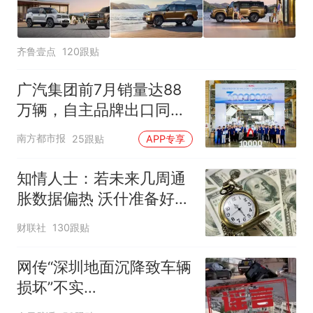
齐鲁壹点
120跟贴
广汽集团前7月销量达88
万辆，自主品牌出口同比
增130%
南方都市报
25跟贴
APP专享
知情人士：若未来几周通
胀数据偏热 沃什准备好加
息
财联社
130跟贴
网传“深圳地面沉降致车辆
损坏”不实
（2026·08·06）