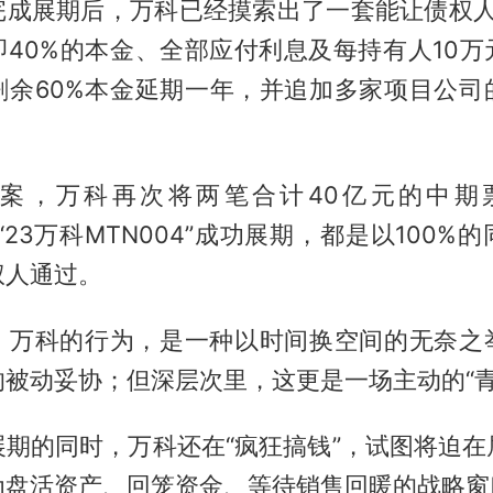
完成展期后，万科已经摸索出了一套能让债权人1
即40%的本金、全部应付利息及每持有人10万
剩余60%本金延期一年，并追加多家项目公司
。
案，万科再次将两笔合计40亿元的中期票
与“23万科MTN004”成功展期，都是以100
权人通过。
，万科的行为，是一种以时间换空间的无奈之
被动妥协；但深层次里，这更是一场主动的“青
展期的同时，万科还在“疯狂搞钱”，试图将迫在
为盘活资产、回笼资金、等待销售回暖的战略窗