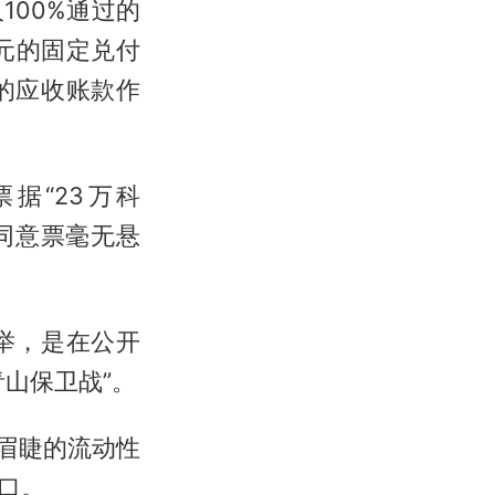
00%通过的
元的固定兑付
的应收账款作
据“23万科
%的同意票毫无悬
举，是在公开
山保卫战”。
眉睫的流动性
口。