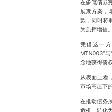
在多笔债券
展期方案，
款，同时将
为质押增信
凭借这一方
MTN003”
念地获得债
从表面上看
市场高压下的
在推动债务
危机，转化