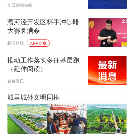
今日尧都在线
漕河泾开发区杯手冲咖啡
大赛圆满�
新浪财经
APP专享
推动工作落实多往基层跑
（延伸阅读）
金台资讯
城里城外文明同框