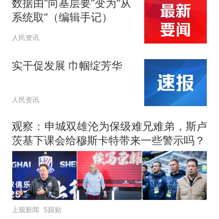
数据由“向基层要”变为“从
系统取”（编辑手记）
人民资讯
实干促发展 巾帼绽芳华
人民资讯
观察：申城双雄沦为保级难兄难弟，斯卢
茨基下课会给穆斯卡特带来一些警示吗？
上观新闻
5跟贴