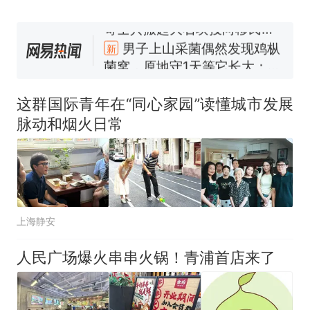
西班牙飞地休达边境，摩洛
热
哥士兵搬起大石块投向移民引
争议，此前一天内数万人从摩
男子上山采菌偶然发现鸡枞
新
洛哥涌入西班牙
菌窝，原地守1天等它长大：挖
了140多朵
费大厨“全国小炒肉大王”称
号，仅凭视频评出？中国烹饪
这群国际青年在“同心家园”读懂城市发展
协会回应
美国一场追捕行动中，一男子
脉动和烟火日常
在车辆行驶中爬上车顶跳舞。
（新京报）
笔试第一被第二名传话劝弃考
官方通报
惊艳！字都飘起来了 博主在田
间创作“悬浮字” 网友：真·裸眼
上海静安
3D！
西班牙飞地休达边境，摩洛
热
哥士兵搬起大石块投向移民引
人民广场爆火串串火锅！青浦首店来了
争议，此前一天内数万人从摩
洛哥涌入西班牙