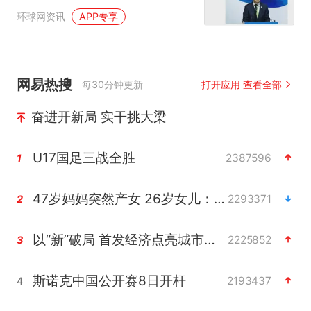
烈的紧迫感……”
环球网资讯
APP专享
网易热搜
每30分钟更新
打开应用 查看全部
奋进开新局 实干挑大梁
U17国足三战全胜
2387596
1
47岁妈妈突然产女 26岁女儿：很震惊
2293371
2
以“新”破局 首发经济点亮城市消费活力
2225852
3
斯诺克中国公开赛8日开杆
2193437
4