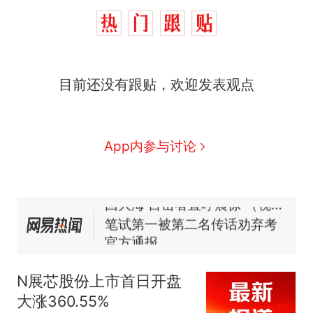
那个在床头放菜刀的女孩，
热
因老师一句“跟我回家”改写了
人生
制裁瓜子饺子，美国怕什
新
目前还没有跟贴，欢迎发表观点
么？
费大厨“全国小炒肉大王”称
号，仅凭视频评出？中国烹饪
协会回应
男子上山采菌偶然发现鸡枞菌
App内参与讨论
窝，原地守1天等它长大：挖了
140多朵
美国渔民钓获鲨鱼徒手将其拽
回大海 目击者直呼震惊 （视频
来源：参考消息）
笔试第一被第二名传话劝弃考
官方通报
那个在床头放菜刀的女孩，
热
因老师一句“跟我回家”改写了
N展芯股份上市首日开盘
人生
大涨360.55%