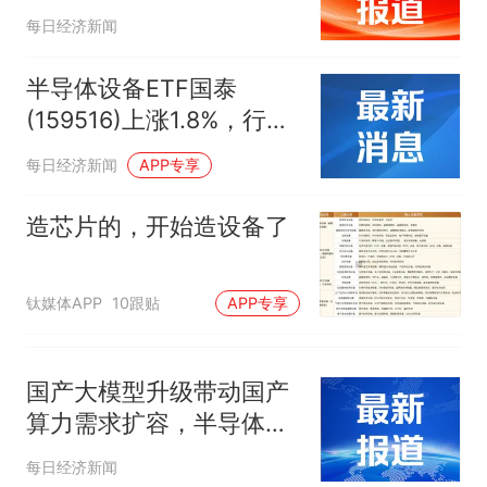
每日经济新闻
半导体设备ETF国泰
(159516)上涨1.8%，行业
扩产与国产替代趋势共振
每日经济新闻
APP专享
造芯片的，开始造设备了
钛媒体APP
10跟贴
APP专享
国产大模型升级带动国产
算力需求扩容，半导体设
备ETF易方达（159558）
每日经济新闻
盘中获超1亿份净申购