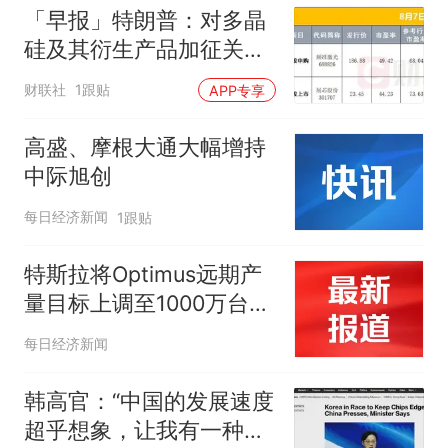
「早报」特朗普：对多晶
硅及其衍生产品加征关
税；美存储股再遭重挫；
财联社
1跟贴
APP专享
原油走强、黄金微跌；宇
树科技发行价定了
高盛、摩根大通大幅增持
中际旭创
每日经济新闻
1跟贴
特斯拉将Optimus远期产
量目标上调至1000万台！
机器人ETF天弘
每日经济新闻
（159770）昨日净申购达
2550万份，近30日净流
韩高官：“中国的发展速度
入超6亿元
超乎想象，让我有一种强