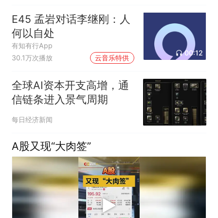
E45 孟岩对话李继刚：人
何以自处
有知有行App
00:12
30.1万次播放
云音乐特供
全球AI资本开支高增，通
信链条进入景气周期
每日经济新闻
A股又现“大肉签”