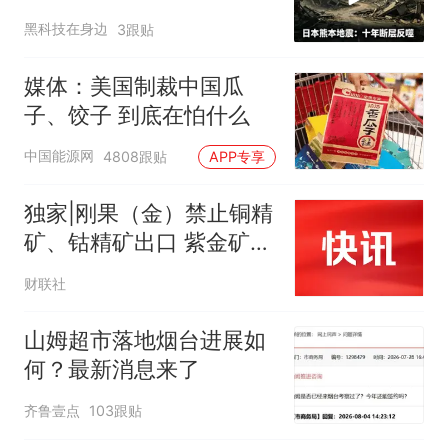
半导体供应链悬了
黑科技在身边
3跟贴
媒体：美国制裁中国瓜
子、饺子 到底在怕什么
中国能源网
4808跟贴
APP专享
独家|刚果（金）禁止铜精
矿、钴精矿出口 紫金矿
业：公司在当地的产品不
财联社
在禁止出口之列
山姆超市落地烟台进展如
何？最新消息来了
齐鲁壹点
103跟贴