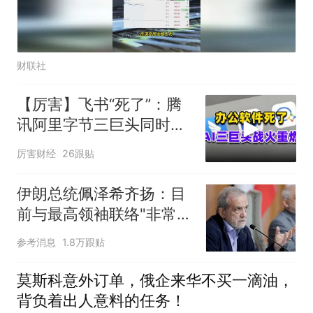
财联社
【厉害】飞书“死了”：腾
讯阿里字节三巨头同时掀
了软件的桌子
厉害财经
26跟贴
伊朗总统佩泽希齐扬：目
前与最高领袖联络"非常困
难"
参考消息
1.8万跟贴
莫斯科意外订单，俄企来华不买一滴油，
背负着出人意料的任务！