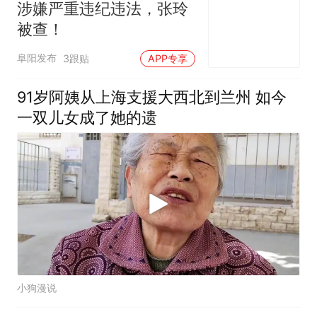
涉嫌严重违纪违法，张玲
被查！
阜阳发布
3跟贴
APP专享
91岁阿姨从上海支援大西北到兰州 如今
一双儿女成了她的遗
小狗漫说