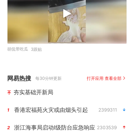
胡侃带吃瓜
3跟贴
网易热搜
每30分钟更新
打开应用 查看全部
夯实基础开新局
香港宏福苑火灾或由烟头引起
2399311
1
浙江海事局启动Ⅰ级防台应急响应
2303539
2