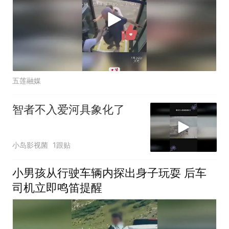
五莲融媒
智者不入爱河具象化了
小岛影视菌
1跟贴
小男孩从行驶车辆内探出身子玩耍 后车
司机立即鸣笛提醒