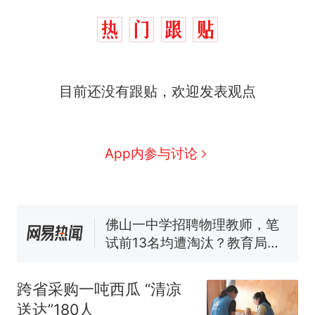
目前还没有跟贴，欢迎发表观点
那个在床头放菜刀的女孩，
热
因老师一句“跟我回家”改写了
人生
费大厨“全国小炒肉大王”称
新
App内参与讨论
号，仅凭视频评出？中国烹饪
协会回应
台风"白海豚"中心附近最大风
力已达15级 最新研判
佛山一中学招聘物理教师，笔
试前13名均遭淘汰？教育局：
已叫停招聘，成立调查组全面
笔试第一被第二名传话劝弃考
核查
官方通报
跨省采购一吨西瓜 “清凉
享界G9车型预售价公布：
送达”180人
43.98万起