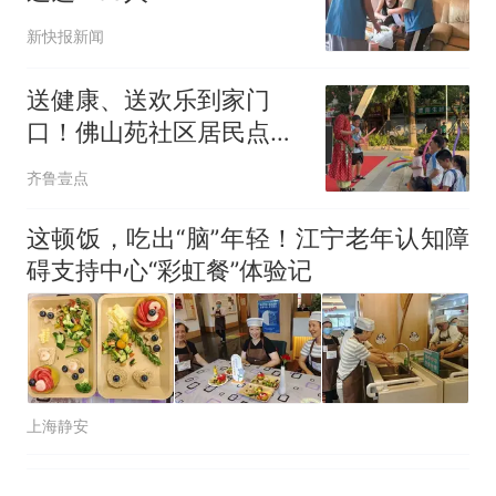
那个在床头放菜刀的女孩，
热
新快报新闻
因老师一句“跟我回家”改写了
人生
送健康、送欢乐到家门
口！佛山苑社区居民点赞
社区文化节
齐鲁壹点
这顿饭，吃出“脑”年轻！江宁老年认知障
碍支持中心“彩虹餐”体验记
上海静安