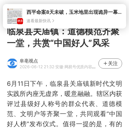
打开
西平命案8天未破，玉米地里出现诡异一幕，我突然想起了欧金中
速看最新快讯
临泉县关庙镇：道德模范齐聚
一堂，共赏“中国好人”风采
阜亳视点
关注
2026-06-12 21:32
·安徽
·网易号优质内容创作者
6月11日下午，临泉县关庙镇新时代文明
实践所内座无虚席，暖意融融。辖区内获
评过县级好人称号的群众代表、道德模
范、文明户等齐聚一堂，共同观看“中国
好人榜”发布仪式。值得一提的是，有的