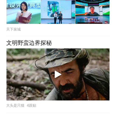
天下泉城
文明野蛮边界探秘
大头是只猫
4跟贴