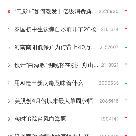
“电影+”如何激发千亿级消费新活力？
2226930
3
泰国初中生饮弹自尽前开了26枪
2161814
4
河南南阳低保户为何背上40万元贷款
2157607
5
预计“白海豚”明晚将在浙江舟山到福建福鼎一带沿海登陆
2113021
6
用AI造出新病毒意味着什么
2093535
7
美股创4月份以来最大单周涨幅
2085418
8
实时追踪台风白海豚
1904141
9