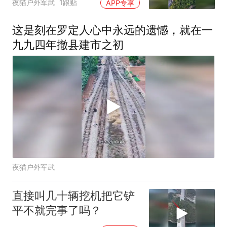
夜猫户外军武
1跟贴
APP专享
这是刻在罗定人心中永远的遗憾，就在一
九九四年撤县建市之初
夜猫户外军武
直接叫几十辆挖机把它铲
平不就完事了吗？