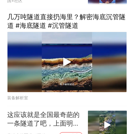
国+社区
津冀与中原
几万吨隧道直接扔海里？解密海底沉管隧
道 #海底隧道 #沉管隧道
装备解析室
这应该就是全国最奇葩的
一条隧道了吧，上面明明
没有山