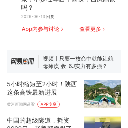
吗？
十多万人报名的考试，成绩
热
2026-06-13
回复
全部作废，公平么？
全球唯一没有法定首都的国
新
App内参与讨论
查看更多
家，刚改国名，总统就邀请中
国大使骑行绕了几乎整个国境
5万的小车卖不动，40万以上
线一圈，还曾两次到中国寻根
的抢着买
视频丨只要一枚命中就能让航
母瘫痪 轰-6J实力有多强？
空调24小时开着反而更省电？
电力部门回应
5小时缩短至2小时！陕西
大雨将至一家老小6分钟抢收完
这条高铁最新进展
1千斤稻谷
十多万人报名的考试，成绩
热
黄河新闻网吕梁
APP专享
全部作废，公平么？
中国的超级隧道，耗资