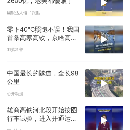
2600亿，老美都傻眼了
幽默达人馆
1跟贴
零下40℃照跑不误！我国
首条高寒高铁，京哈高铁
为啥不走辽西走廊？
羽落科普
中国最长的隧道，全长98
公里
心开动漫
雄商高铁河北段开始按图
行车试验，进入开通运营
倒计时，16座车站串起京