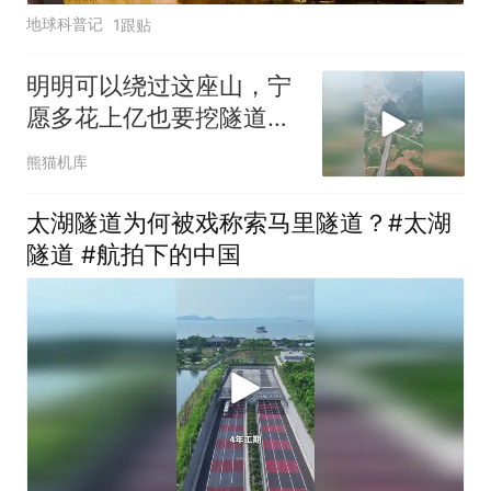
地球科普记
1跟贴
明明可以绕过这座山，宁
愿多花上亿也要挖隧道的
真正原因是什么呢
熊猫机库
太湖隧道为何被戏称索马里隧道？#太湖
隧道 #航拍下的中国