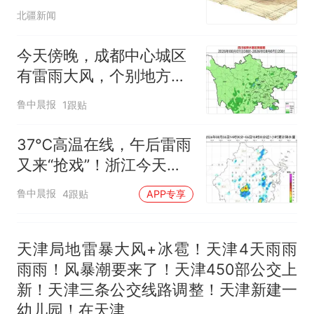
来源：参考消息）
女子开一天一夜空调后二氧化
北疆新闻
碳中毒
那个在床头放菜刀的女孩，
今天傍晚，成都中心城区
热
因老师一句“跟我回家”改写了
有雷雨大风，个别地方有
人生
暴雨！
鲁中晨报
1跟贴
37℃高温在线，午后雷雨
又来“抢戏”！浙江今天继
续“冰火两重天”，局地暴
鲁中晨报
4跟贴
APP专享
雨+9级雷暴大风，出门别
忘带伞
天津局地雷暴大风+冰雹！天津4天雨雨
雨雨！风暴潮要来了！天津450部公交上
新！天津三条公交线路调整！天津新建一
幼儿园！在天津