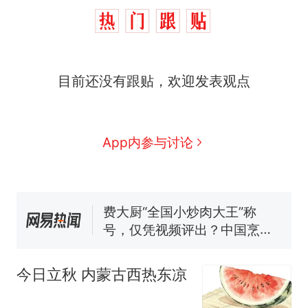
目前还没有跟贴，欢迎发表观点
那个在床头放菜刀的女孩，
热
App内参与讨论
因老师一句“跟我回家”改写了
人生
制裁瓜子饺子，美国怕什
新
么？
费大厨“全国小炒肉大王”称
号，仅凭视频评出？中国烹饪
协会回应
男子上山采菌偶然发现鸡枞菌
窝，原地守1天等它长大：挖了
今日立秋 内蒙古西热东凉
140多朵
美国渔民钓获鲨鱼徒手将其拽
回大海 目击者直呼震惊 （视频