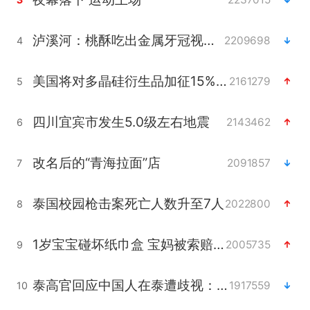
泸溪河：桃酥吃出金属牙冠视频不实
2209698
4
美国将对多晶硅衍生品加征15%关税
2161279
5
四川宜宾市发生5.0级左右地震
2143462
6
改名后的“青海拉面”店
2091857
7
泰国校园枪击案死亡人数升至7人
2022800
8
1岁宝宝碰坏纸巾盒 宝妈被索赔924元
2005735
9
泰高官回应中国人在泰遭歧视：全面调查
1917559
10