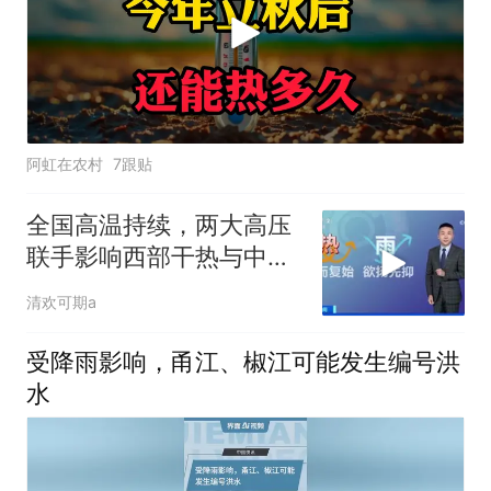
阿虹在农村
7跟贴
全国高温持续，两大高压
联手影响西部干热与中东
部闷蒸
清欢可期a
受降雨影响，甬江、椒江可能发生编号洪
水