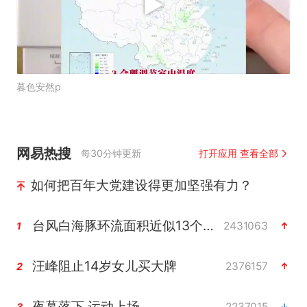
暮色安然p
网易热搜
每30分钟更新
打开应用 查看全部
如何把百年大党建设得更加坚强有力？
台风白海豚环流面积近似13个浙江
2431063
1
汪峰阻止14岁女儿买大牌
2376157
2
夜幕落下 运动上场
2237015
3