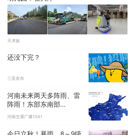
天津族
还没下完？
三亚发布
河南未来两天多阵雨、雷
阵雨！东部东南部
35‑37℃高温高湿，警惕
河南交通广播1041
地质灾害风险
今日立秋！暴雨、8～9级