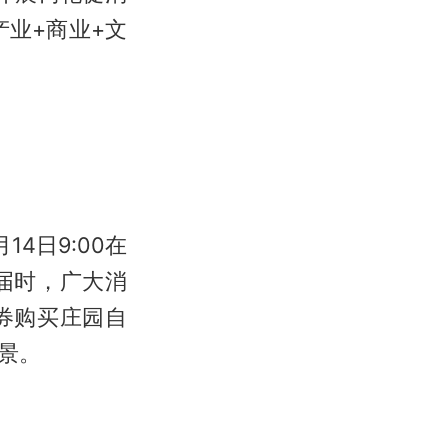
业+商业+文
4日9:00在
届时，广大消
券购买庄园自
景。