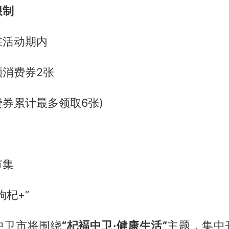
限制
在活动期内
额消费券2张
费券累计最多领取6张)
市集
枸杞+”
中卫市将围绕
“杞褔中卫·健康生活”
主题，集中