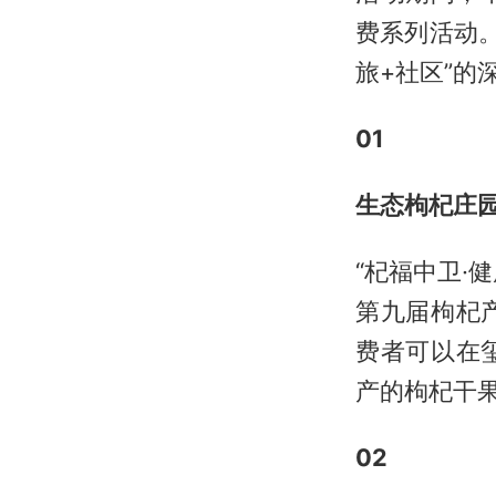
费系列活动
旅+社区”的
01
生态枸杞庄
“杞福中卫·
第九届枸杞
费者可以在
产的枸杞干
02