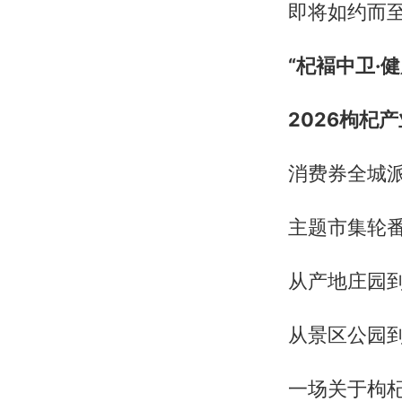
即将如约而
“杞褔中卫·
2026枸杞
消费券全城
主题市集轮
从产地庄园
从景区公园
一场关于枸