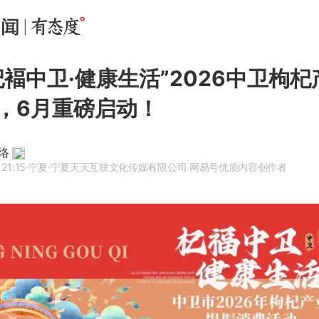
杞褔中卫·健康生活”2026中卫枸
，6月重磅启动！
络
21:15
·宁夏
·宁夏天天互联文化传媒有限公司 网易号优质内容创作者