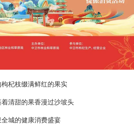
的枸杞枝缀满鲜红的果实
裹着清甜的果香漫过沙坡头
卫全城的健康消费盛宴