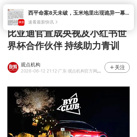
打开
西平命案8天未破，玉米地里出现诡异一幕，我突然想起了欧金中
速看最新快讯
比亚迪官宣成央视及小红书世
界杯合作伙伴 持续助力青训
观点机构
关注
2026-06-12 21:12
·广东
·观点机构官方网易号