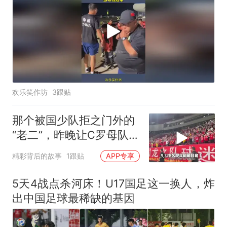
欢乐笑作坊
3跟贴
那个被国少队拒之门外的
“老二”，昨晚让C罗母队惊
出一身冷汗
精彩背后的故事
1跟贴
APP专享
5天4战点杀河床！U17国足这一换人，炸
出中国足球最稀缺的基因