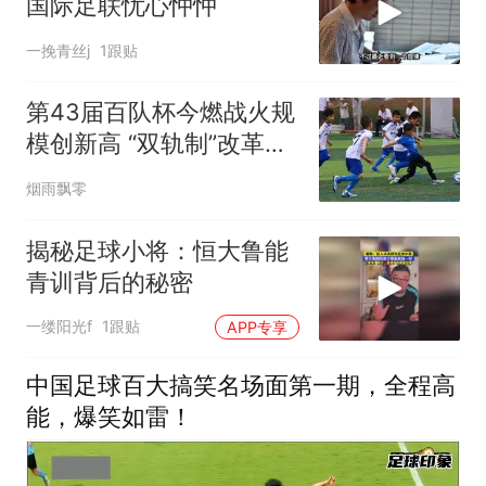
国际足联忧心忡忡
一挽青丝j
1跟贴
第43届百队杯今燃战火规
模创新高 “双轨制”改革为
北京青训筑基
烟雨飘零
揭秘足球小将：恒大鲁能
青训背后的秘密
一缕阳光f
1跟贴
APP专享
中国足球百大搞笑名场面第一期，全程高
能，爆笑如雷！