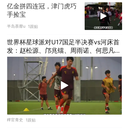
亿金拼四连冠，津门虎巧
手捡宝
半岛荼靡u
1跟贴
世界杯星球派对U17国足半决赛vs河床首
发：赵松源、邝兆镭、周雨诺、何思凡先
发！U17国足vs河床
稗官青史
1跟贴