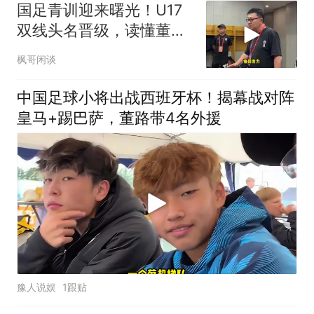
国足青训迎来曙光！U17
双线头名晋级，读懂董路
真正的青训价值
枫哥闲谈
中国足球小将出战西班牙杯！揭幕战对阵
皇马+踢巴萨，董路带4名外援
豫人说娱
1跟贴