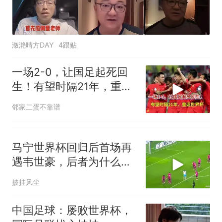
潋滟晴方DAY
4跟贴
一场2-0，让国足起死回
生！有望时隔21年，重返
世界杯
邻家二蛋不靠谱
马宁世界杯回归后首场再
遇韦世豪，后者为什么一
见到他就跑？
披挂风尘
中国足球：屡败世界杯，