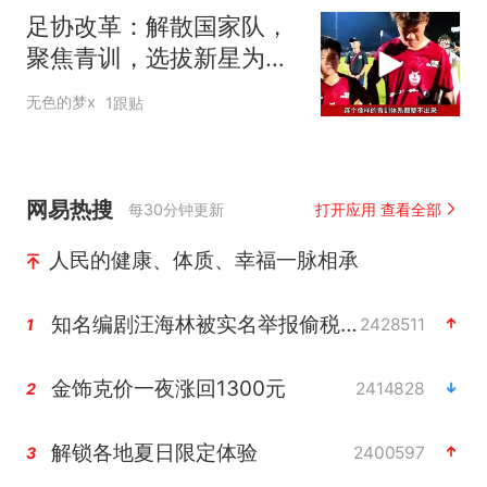
足协改革：解散国家队，
聚焦青训，选拔新星为国
争光
无色的梦x
1跟贴
网易热搜
每30分钟更新
打开应用 查看全部
人民的健康、体质、幸福一脉相承
知名编剧汪海林被实名举报偷税漏税
2428511
1
金饰克价一夜涨回1300元
2414828
2
解锁各地夏日限定体验
2400597
3