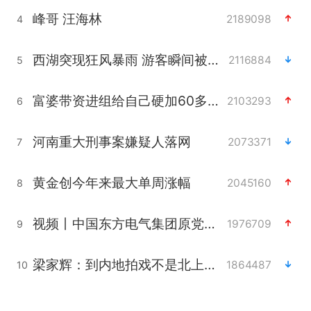
峰哥 汪海林
2189098
4
西湖突现狂风暴雨 游客瞬间被浇透
2116884
5
富婆带资进组给自己硬加60多场吻戏
2103293
6
河南重大刑事案嫌疑人落网
2073371
7
黄金创今年来最大单周涨幅
2045160
8
视频丨中国东方电气集团原党组副书记、董事宋致远被查
1976709
9
梁家辉：到内地拍戏不是北上是回归
1864487
10