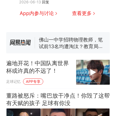
2026-06-13
回复
那个在床头放菜刀的女孩，
热
因老师一句“跟我回家”改写了
App内参与讨论
查看更多
人生
搬家报价570元，搬到楼下
新
交5060元才肯搬上楼！女子傻
眼了……
佛山一中学招聘物理教师，笔
试前13名均遭淘汰？教育局：
已叫停招聘，成立调查组全面
笔试第一被第二名传话劝弃考
核查
官方通报
空调24小时开着反而更省电？
遍地开花！中国队离世界
电力部门回应
杯或许真的不远了！
“不建议大家买深色蛋糕”上热
搜，网友：天塌了！
足球记忆
APP专享
那个在床头放菜刀的女孩，
热
因老师一句“跟我回家”改写了
董路被怒斥：嘴巴放干净点！你毁了这帮
人生
有天赋的孩子 足球有你没