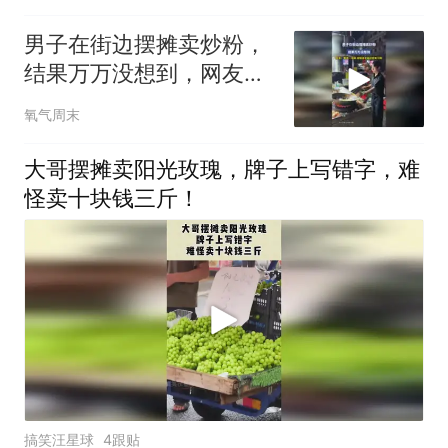
男子在街边摆摊卖炒粉，
结果万万没想到，网友：
看这一地菜，就知道老板
氧气周末
还在实习期
大哥摆摊卖阳光玫瑰，牌子上写错字，难
怪卖十块钱三斤！
搞笑汪星球
4跟贴