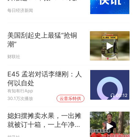
吨
每日经济新闻
美国刮起史上最猛“抢铜
潮”
财联社
E45 孟岩对话李继刚：人
何以自处
有知有行App
00:12
30.1万次播放
云音乐特供
媳妇摆摊卖水果，一出摊
就被订十箱，一上午净赚
300块钱