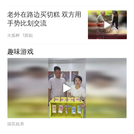
老外在路边买切糕 双方用
手势比划交流
火炼树
1跟贴
趣味游戏
搞笑姐弟