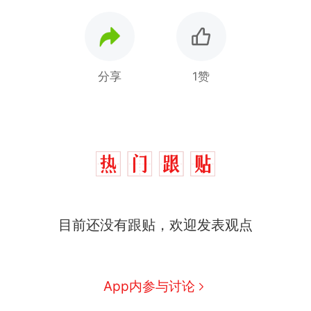
分享
1赞
那个在床头放菜刀的女孩，
热
因老师一句“跟我回家”改写了
人生
制裁瓜子饺子，美国怕什
新
么？
目前还没有跟贴，欢迎发表观点
费大厨“全国小炒肉大王”称
号，仅凭视频评出？中国烹饪
协会回应
男子上山采菌偶然发现鸡枞菌
窝，原地守1天等它长大：挖了
App内参与讨论
140多朵
美国渔民钓获鲨鱼徒手将其拽