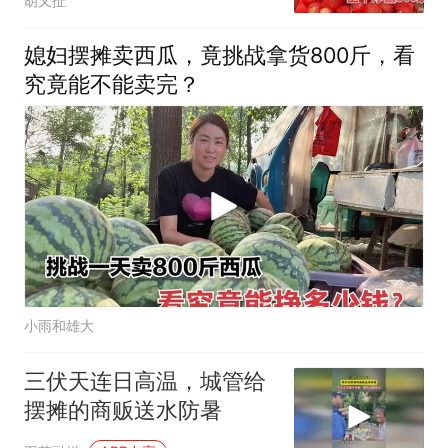
胡又扯
媳妇摆摊卖西瓜，竟挑战拿货800斤，看
究竟能不能卖完？
小雨和雄大
三伏天连日高温，城管给
摆摊的商贩送水防暑