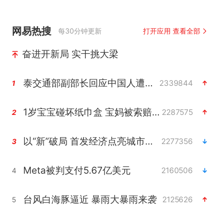
网易热搜
每30分钟更新
打开应用 查看全部
奋进开新局 实干挑大梁
泰交通部副部长回应中国人遭歧视手势
2339844
1
1岁宝宝碰坏纸巾盒 宝妈被索赔924元
2287575
2
以“新”破局 首发经济点亮城市消费活力
2277356
3
Meta被判支付5.67亿美元
2160506
4
台风白海豚逼近 暴雨大暴雨来袭
2125626
5