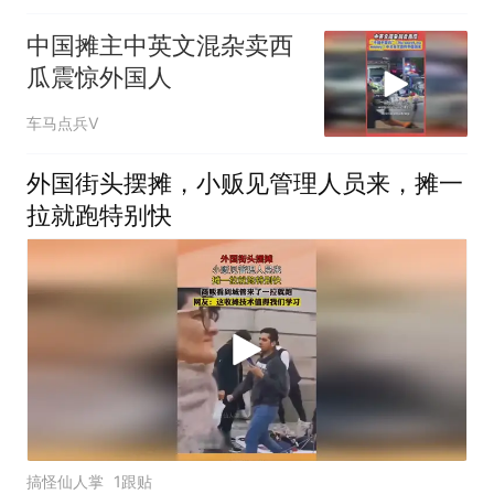
中国摊主中英文混杂卖西
瓜震惊外国人
车马点兵V
外国街头摆摊，小贩见管理人员来，摊一
拉就跑特别快
搞怪仙人掌
1跟贴