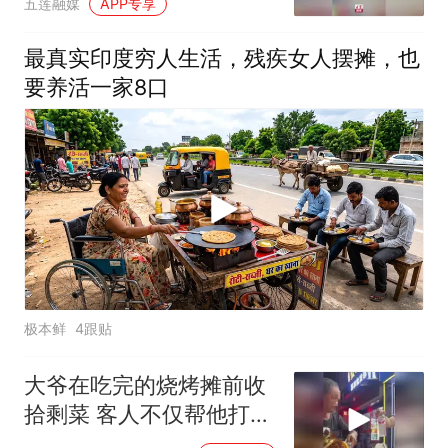
五莲融媒
APP专享
最真实印度穷人生活，残疾女人摆摊，也
要养活一家8口
极本鲜
4跟贴
大爷在吃完的烧烤摊前收
拾剩菜 客人不仅帮他打包
还说：不嫌弃就好