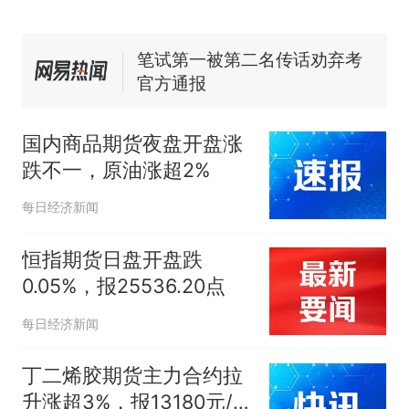
回大海 目击者直呼震惊 （视频
来源：参考消息）
笔试第一被第二名传话劝弃考
官方通报
那个在床头放菜刀的女孩，
热
因老师一句“跟我回家”改写了
人生
国内商品期货夜盘开盘涨
跌不一，原油涨超2%
每日经济新闻
恒指期货日盘开盘跌
0.05%，报25536.20点
每日经济新闻
丁二烯胶期货主力合约拉
升涨超3%，报13180元/