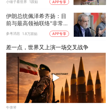
小锤子看世界
1跟贴
APP专享
伊朗总统佩泽希齐扬：目
前与最高领袖联络"非常困
难"
参考消息
1.8万跟贴
APP专享
差一点，世界又上演一场交叉战争
牛弹琴