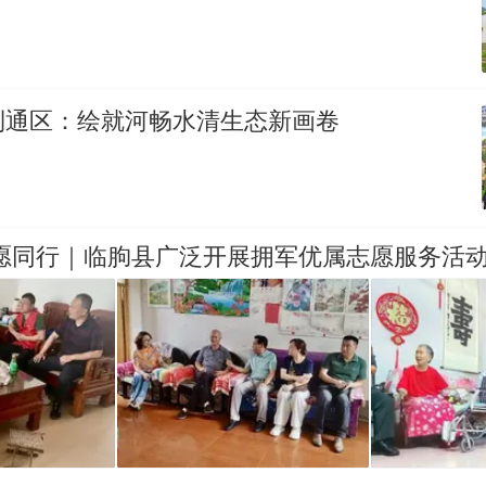
利通区：绘就河畅水清生态新画卷
志愿同行｜临朐县广泛开展拥军优属志愿服务活