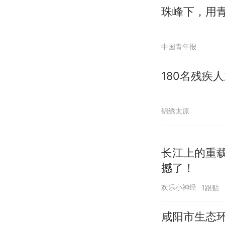
珠峰下，用
中国青年报
180名残疾
锦绣太原
长江上的重
撼了！
欢乐小神经
1跟贴
咸阳市生态