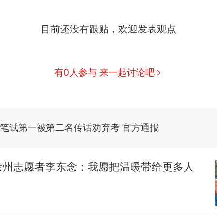
制裁瓜子饺子，美国怕什么？
新
目前还没有跟贴，欢迎发表观点
费大厨“全国小炒肉大王”称号，仅凭视频评出？中国
男子上山采菌偶然发现鸡枞菌窝，原地守1天等它长大：
有0人参与 来一起讨论吧
朵
美国渔民钓获鲨鱼徒手将其拽回大海 目击者直呼震惊
参考消息）
笔试第一被第二名传话劝弃考 官方通报
那个在床头放菜刀的女孩，因老师一句“跟我回家”
热
徐州志愿者李东念：我愿把温暖带给更多人