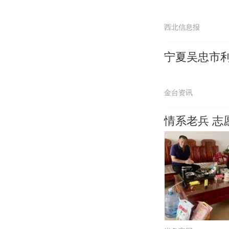
西北信息报
宁夏吴忠市
金台资讯
情系老兵 