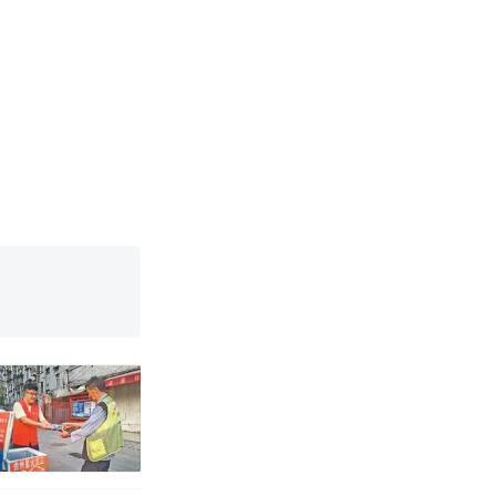
烹饪协会回应
挖了140多
 （视频来源：
改写了人生