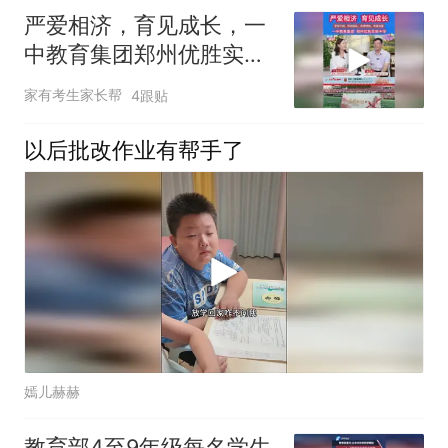
严爱相济，育见成长，一
中教育集团郑州优胜实验
中学
家有考生家长帮
4跟贴
以后批改作业有帮手了
嫣儿赫赫
教育部4至9年级每名学生