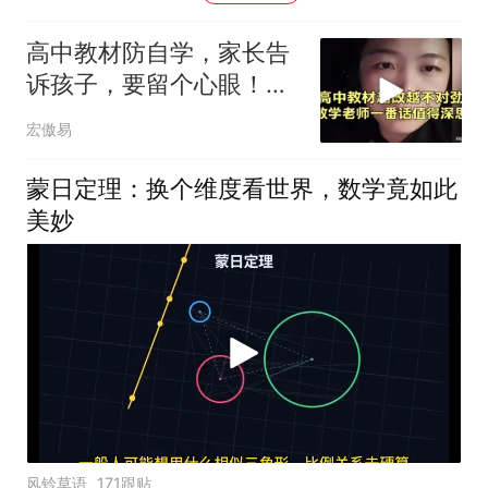
高中教材防自学，家长告
诉孩子，要留个心眼！听
数学老师怎么说！
宏傲易
蒙日定理：换个维度看世界，数学竟如此
美妙
风铃草语
171跟贴