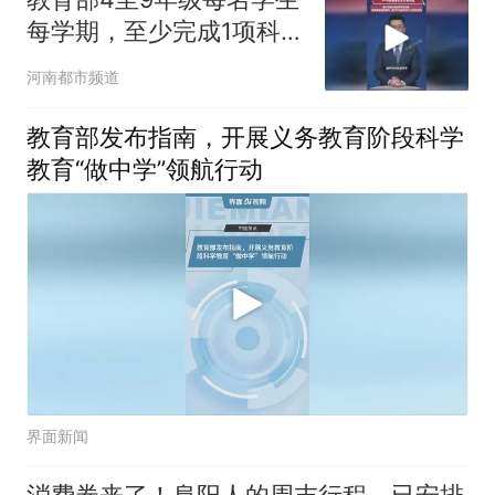
每学期，至少完成1项科学
探究任务，纳入学生综合
河南都市频道
素质评价档案不另作考试
要求
教育部发布指南，开展义务教育阶段科学
教育“做中学”领航行动
界面新闻