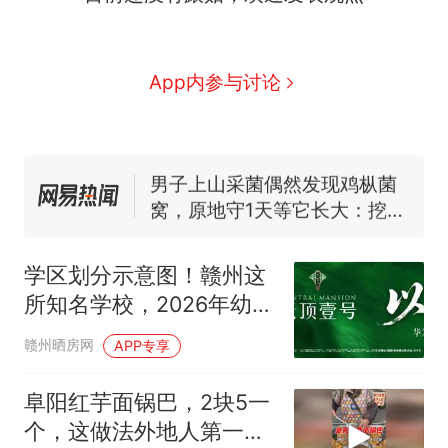
制裁瓜子饺子，美国怕什
热
么？
那个在床头放菜刀的女孩，
新
App内参与讨论
因老师一句“跟我回家”改写了
人生
费大厨“全国小炒肉大王”称
号，仅凭视频评出？中国烹饪
协会回应
男子上山采菌偶然发现鸡枞菌
窝，原地守1天等它长大：挖了
140多朵
美国渔民钓获鲨鱼徒手将其拽
回大海 目击者直呼震惊 （视频
学区划分示意图！赣州这
来源：参考消息）
笔试第一被第二名传话劝弃考
所知名学校，2026年幼儿
官方通报
园和义务教育学区范围公
制裁瓜子饺子，美国怕什
热
赣州晒房网
APP专享
布！
么？
阜阳红芋面锅巴，2块5一
个，这做法外地人第一次