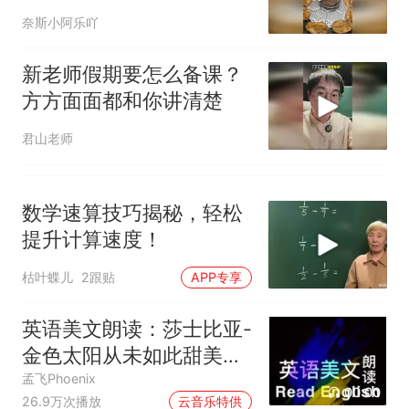
见
奈斯小阿乐吖
新老师假期要怎么备课？
方方面面都和你讲清楚
君山老师
数学速算技巧揭秘，轻松
提升计算速度！
枯叶蝶儿
2跟贴
APP专享
英语美文朗读：莎士比亚-
金色太阳从未如此甜美吻
过
孟飞Phoenix
00:00
26.9万次播放
云音乐特供