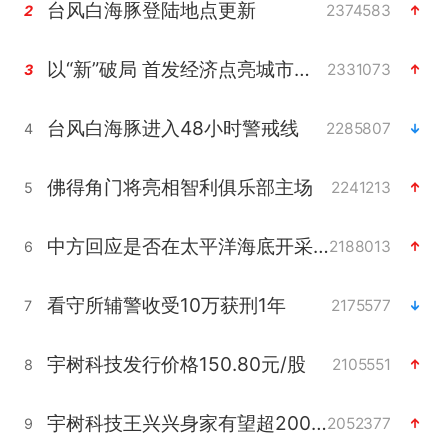
台风白海豚登陆地点更新
2374583
2
以“新”破局 首发经济点亮城市消费活力
2331073
3
台风白海豚进入48小时警戒线
2285807
4
佛得角门将亮相智利俱乐部主场
2241213
5
中方回应是否在太平洋海底开采稀土
2188013
6
看守所辅警收受10万获刑1年
2175577
7
宇树科技发行价格150.80元/股
2105551
8
宇树科技王兴兴身家有望超200亿元
2052377
9