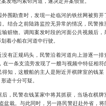
处案发地均紧邻河道，遂决定并案侦查。
园外围勘查时，发现一处临河的铁丝网被剪开
口。结合之前陆路监控无异常的情况，民警推
运输赃物。调阅案发时段的河面公共视频后，
影划着小船在河道中行驶。
近没有正规码头，民警沿着河道向上游逐一排
里后，在一条支流旁发现了一艘与视频中特征相符
民得知，这艘船的主人是附近开棋牌室的钱某
，形迹十分可疑。
据后，民警在钱某家中将其抓获，当场在棋牌
盆被盗盆栽。与此同时，另一路民警赶赴外省，