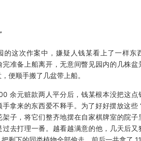
”
园的这次作案中，嫌疑人钱某看上了一样东
偷完准备上船离开，无意间瞥见园内的几株盆
意，便顺手搬了几盆带上船。
000 余元赃款两人平分后，钱某根本没把这
顺手拿来的东西爱不释手。为了好好摆放这些 “
花架子，将它们整齐地摆在自家棋牌室的院子
是过去打理一番。越看越满意的他，几天后又
把剩下的同类植物全部偷走，前后一共拿了 11