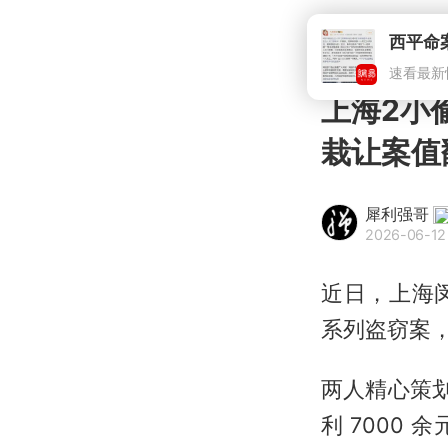
上海2小
栽让案值
犀利强哥
2026-06-12
近日，上海
系列盗窃案
两人精心策划
利 7000