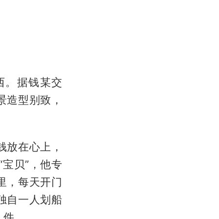
西。据钱某交
景造型别致，
点钱放在心上，
宝贝”，他专
里，每天开门
独自一人划船
 件。