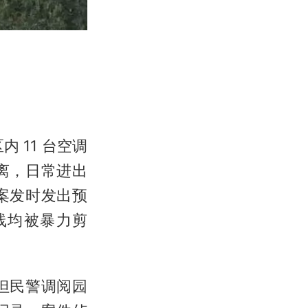
 11 台空调
离，日常进出
案发时发出预
线均被暴力剪
但民警调阅园