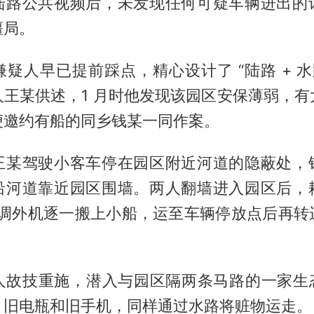
陆路公共视频后，未发现任何可疑车辆进出的
僵局。
疑人早已提前踩点，精心设计了 “陆路 + 水
人王某供述，1 月时他发现该园区安保薄弱，有
便邀约有船的同乡钱某一同作案。
王某驾驶小客车停在园区附近河道的隐蔽处，
沿河道靠近园区围墙。两人翻墙进入园区后，
台空调外机逐一搬上小船，运至车辆停放点后再
人故技重施，潜入与园区隔两条马路的一家生态
、旧电瓶和旧手机，同样通过水路将赃物运走。