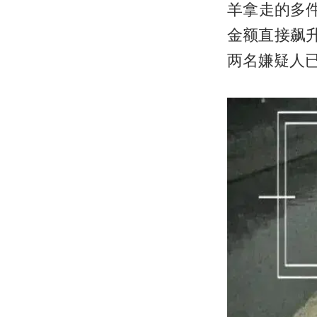
羊拿走的多件
金额直接飙
两名嫌疑人