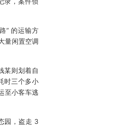
记录，案件侦
路” 的运输方
大量闲置空调
钱某则划着自
耗时三个多小
转运至小客车逃
园，盗走 3