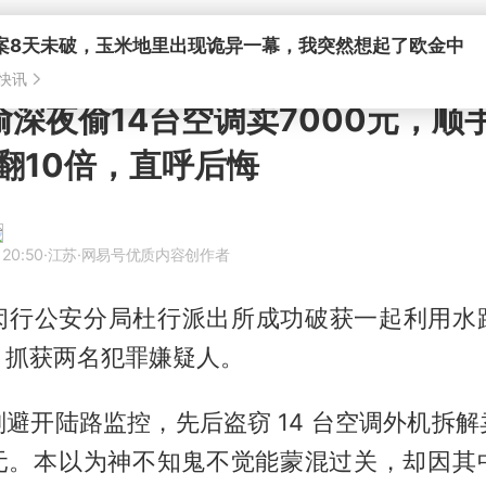
偷深夜偷14台空调卖7000元，顺
翻10倍，直呼后悔
 20:50
·江苏
·网易号优质内容创作者
闵行公安分局杜行派出所成功破获一起利用水
，抓获两名犯罪嫌疑人。
避开陆路监控，先后盗窃 14 台空调外机拆
 余元。本以为神不知鬼不觉能蒙混过关，却因