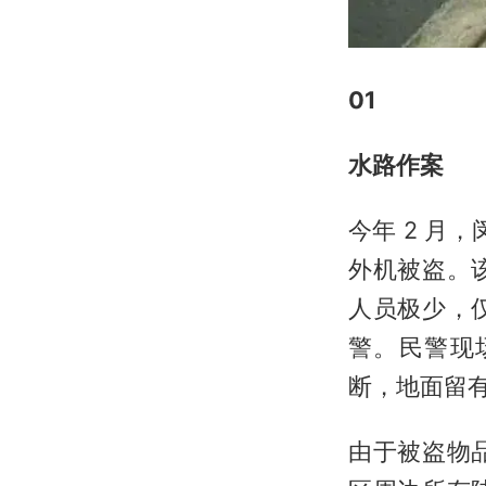
01
水路作案
今年 2 月
外机被盗。
人员极少，
警。民警现
断，地面留
由于被盗物