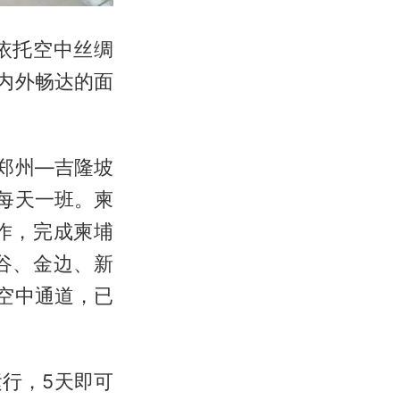
依托空中丝绸
内外畅达的面
郑州—吉隆坡
每天一班。柬
作，完成柬埔
谷、金边、新
空中通道，已
行，5天即可