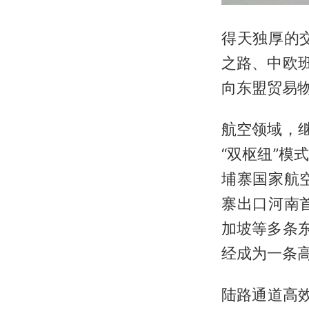
得天独厚的
之路、中欧
向东盟贸易
航空领域，
“双枢纽”
埔寨国家航
寨出口河南
加坡等多条
经成为一条
陆路通道高