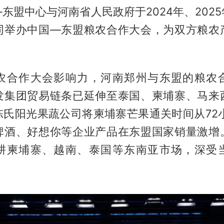
东盟中心与河南省人民政府于2024年、202
同举办中国—东盟粮农合作大会，为双方粮农
农合作大会影响力，河南郑州与东盟的粮农
发集团贸易链条已延伸至泰国、柬埔寨、马来
陈氏阳光果蔬公司将柬埔寨芒果通关时间从72小
啤酒、好想你等企业产品在东盟国家销量激增
耕柬埔寨、越南、泰国等东南亚市场，深受