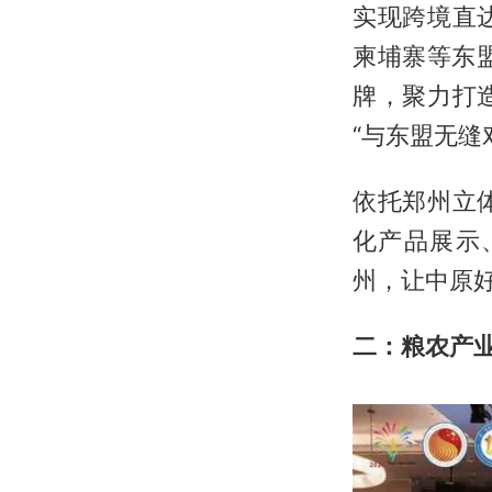
实现跨境直
柬埔寨等东盟
牌，聚力打
“与东盟无缝
依托郑州立
化产品展示
州，让中原
二：粮农产