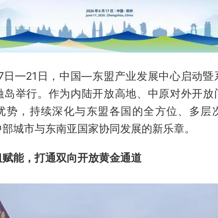
月17日—21日，中国—东盟产业发展中心启动
融岛举行。作为内陆开放高地、中原对外开放
优势，持续深化与东盟各国的全方位、多层
中部城市与东南亚国家协同发展的新乐章。
纽赋能，打通双向开放黄金通道