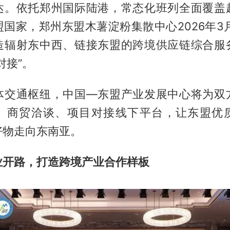
达。依托郑州国际陆港，常态化班列全面覆盖
国家，郑州东盟木薯淀粉集散中心2026年3
造辐射东中西、链接东盟的跨境供应链综合服
对接”。
体交通枢纽，中国—东盟产业发展中心将为双
、商贸洽谈、项目对接线下平台，让东盟优
好物走向东南亚。
业开路，打造跨境产业合作样板