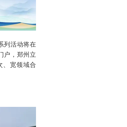
暨系列活动将在
门户，郑州立
次、宽领域合