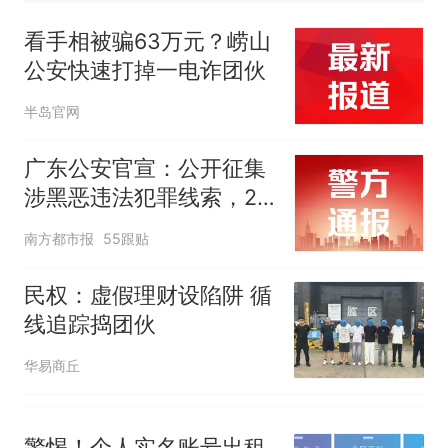
来源：参考消息）
那个在床头放菜刀的女孩，
热
看手相被骗63万元？崂山
因老师一句“跟我回家”改写了
公安快速打掉一电诈团伙
人生
半岛官网
广东公安官宣：公开征集
涉黑恶违法犯罪线索，26
个举报电话公布
南方都市报
55跟贴
民权：虚假理财设陷阱 循
线追踪捣团伙
华易商丘
警惕！个人实名账号出租