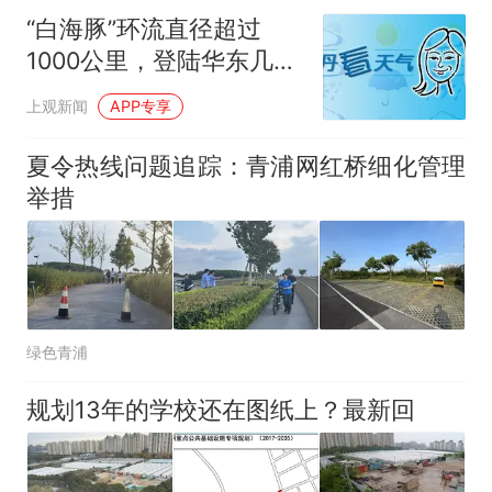
啥时来？
“白海豚”环流直径超过
1000公里，登陆华东几成
定局！申城周末大风大雨
上观新闻
APP专享
夏令热线问题追踪：青浦网红桥细化管理
举措
绿色青浦
规划13年的学校还在图纸上？最新回