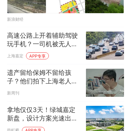
新浪财经
高速公路上开着辅助驾驶
玩手机？一司机被无人机
抓拍，交警：安全不能托
上海嘉定
APP专享
管
遗产留给保姆不留给孩
子？他们拍下上海老人最
大胆的尝试
新周刊
拿地仅仅3天！绿城嘉定
新盘，设计方案光速出
炉！
尚虹桥
APP专享