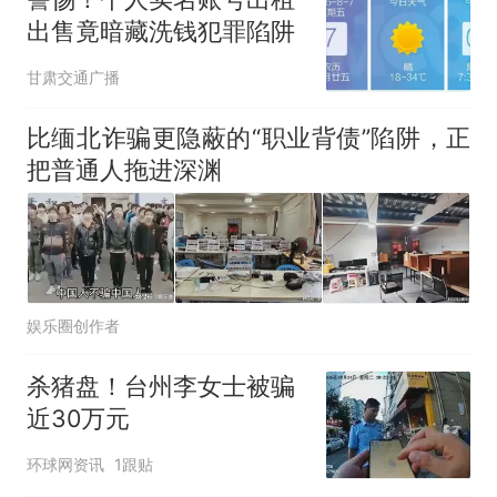
出售竟暗藏洗钱犯罪陷阱
甘肃交通广播
比缅北诈骗更隐蔽的“职业背债”陷阱，正
把普通人拖进深渊
娱乐圈创作者
杀猪盘！台州李女士被骗
近30万元
环球网资讯
1跟贴