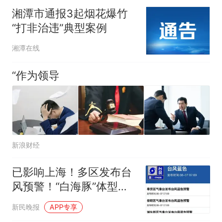
湘潭市通报3起烟花爆竹
“打非治违”典型案例
湘潭在线
“作为领导
新浪财经
已影响上海！多区发布台
风预警！“白海豚”体型变
大，近似13个浙江面积，
新民晚报
APP专享
中心即将进入东海，暴雨