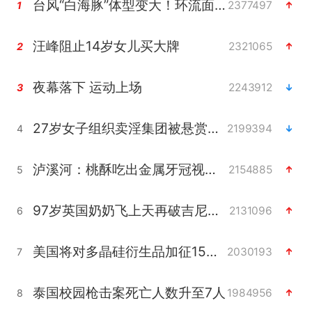
台风“白海豚”体型变大！环流面积接近13个浙江那么大
2377497
1
汪峰阻止14岁女儿买大牌
2321065
2
夜幕落下 运动上场
2243912
3
27岁女子组织卖淫集团被悬赏通缉
2199394
4
泸溪河：桃酥吃出金属牙冠视频不实
2154885
5
97岁英国奶奶飞上天再破吉尼斯纪录
2131096
6
美国将对多晶硅衍生品加征15%关税
2030193
7
泰国校园枪击案死亡人数升至7人
1984956
8