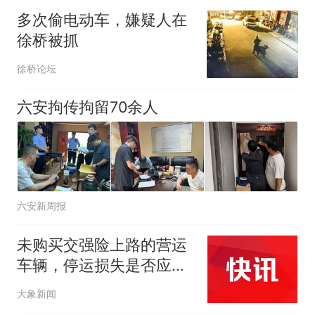
多次偷电动车，嫌疑人在
徐桥被抓
徐桥论坛
六安拘传拘留70余人
六安新周报
未购买交强险上路的营运
车辆，停运损失是否应予
支持？
大象新闻