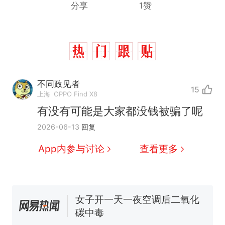
分享
1赞
那个在床头放菜刀的女孩，
热
因老师一句“跟我回家”改写了
不同政见者
15
上海
OPPO Find X8
人生
制裁瓜子饺子，美国怕什
新
有没有可能是大家都没钱被骗了呢
么？
费大厨“全国小炒肉大王”称
2026-06-13
回复
号，仅凭视频评出？中国烹饪
App内参与讨论
查看更多
协会回应
男子上山采菌偶然发现鸡枞菌
窝，原地守1天等它长大：挖了
140多朵
女子开一天一夜空调后二氧化
碳中毒
美国渔民钓获鲨鱼徒手将其拽
回大海 目击者直呼震惊 （视频