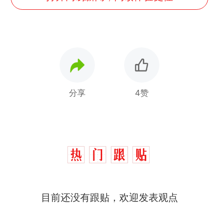
分享
4赞
那个在床头放菜刀的女孩，
热
目前还没有跟贴，欢迎发表观点
因老师一句“跟我回家”改写了
人生
费大厨“全国小炒肉大王”称
新