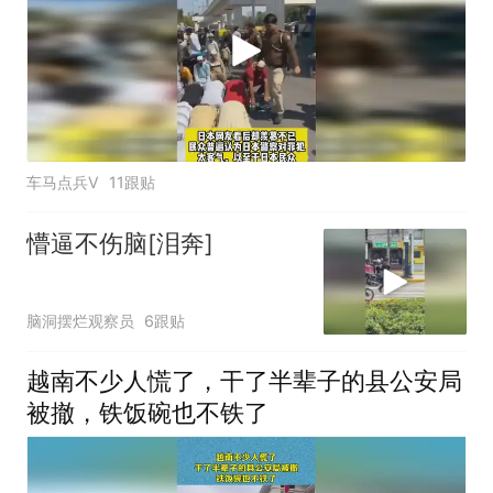
车马点兵V
11跟贴
懵逼不伤脑[泪奔]
脑洞摆烂观察员
6跟贴
越南不少人慌了，干了半辈子的县公安局
被撤，铁饭碗也不铁了