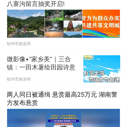
八寨沟留言抽奖开启!
钦州市旅游局
微影像•“家乡美”｜三合
镇：一田木薯绘田园诗意
钦州市旅游局
两人同日被通缉 悬赏最高25万元 湖南警
方发布悬赏