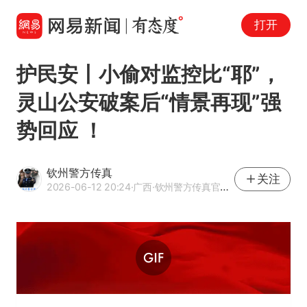
打开
护民安丨小偷对监控比“耶”，
灵山公安破案后“情景再现”强
势回应 ！
钦州警方传真
关注
2026-06-12 20:24
·广西
·钦州警方传真官方网易号