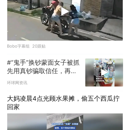
Bobo字幕组
20跟贴
#“鬼手”换钞蒙面女子被抓
先用真钞骗取信任，再分
散店主注意力偷换假钞。
环球网资讯
蒙面女子“鬼手”换钞被识
破后仍故技重施，两地警
大妈凌晨4点光顾水果摊，偷五个西瓜拧
方联手将其缉拿归案。
回家
（来源：央视新闻 ）