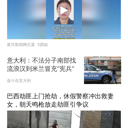
黄河新闻网吕梁
5跟贴
意大利：不法分子南部找
流浪汉到米兰冒充“宪兵”
奋斗在意大利
巴西劫匪上门抢劫，休假警察冲出救妻
女，朝天鸣枪放走劫匪引争议