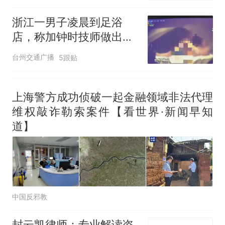
浙江一男子凌晨到足浴
店，称加钟时技师做出不
当举动：我拍下来了！她
台州交通广播
5跟贴
把我…技师：没有一直
摸；商家：坚决不允许，
发现都开除！警方回应
上海警方成功侦破一起金融领域非法代理
维权敲诈勒索案件【看世界·新闻早知
道】
中国反邪教
封云凯律师：专业解读盗