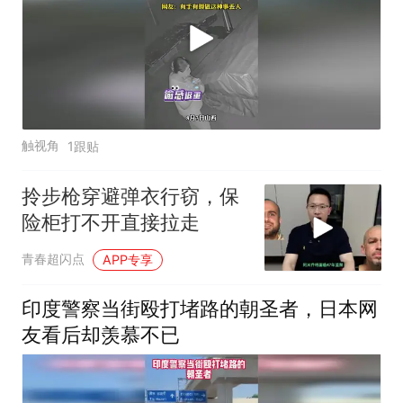
触视角
1跟贴
拎步枪穿避弹衣行窃，保
险柜打不开直接拉走
青春超闪点
APP专享
印度警察当街殴打堵路的朝圣者，日本网
友看后却羡慕不已