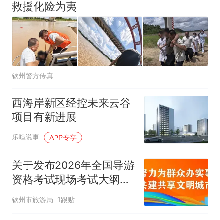
救援化险为夷
钦州警方传真
西海岸新区经控未来云谷
项目有新进展
乐喧说事
APP专享
关于发布2026年全国导游
资格考试现场考试大纲
（广西壮族自治区）的通
钦州市旅游局
1跟贴
知