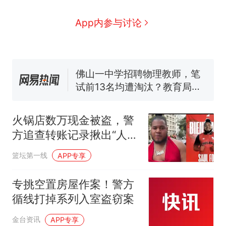
号，仅凭视频评出？中国烹饪
协会回应
笔试第一被第二名传话劝弃考
App内参与讨论
官方通报
佛山一中学招聘物理教师，笔
试前13名均遭淘汰？教育局：
已叫停招聘，成立调查组全面
台风"白海豚"中心附近最大风
核查
力已达15级 最新研判
享界G9车型预售价公布：
43.98万起
火锅店数万现金被盗，警
那个在床头放菜刀的女孩，
热
方追查转账记录揪出“人赃
因老师一句“跟我回家”改写了
分离”内贼
人生
篮坛第一线
APP专享
专挑空置房屋作案！警方
循线打掉系列入室盗窃案
金台资讯
APP专享