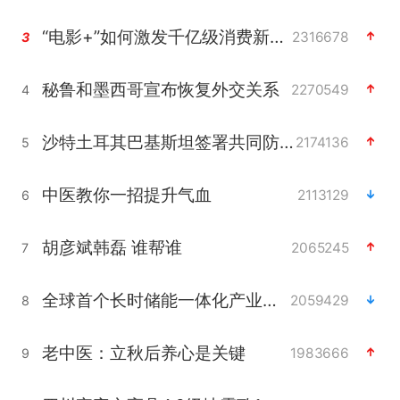
“电影+”如何激发千亿级消费新活力？
2316678
3
秘鲁和墨西哥宣布恢复外交关系
2270549
4
沙特土耳其巴基斯坦签署共同防务协议
2174136
5
中医教你一招提升气血
2113129
6
胡彦斌韩磊 谁帮谁
2065245
7
全球首个长时储能一体化产业园量产
2059429
8
老中医：立秋后养心是关键
1983666
9