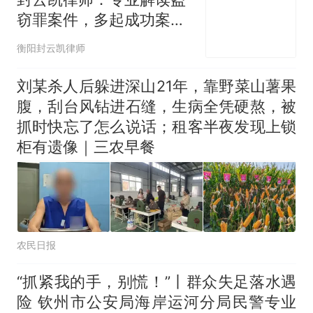
窃罪案件，多起成功案例
为您解析
衡阳封云凯律师
刘某杀人后躲进深山21年，靠野菜山薯果
腹，刮台风钻进石缝，生病全凭硬熬，被
抓时快忘了怎么说话；租客半夜发现上锁
柜有遗像｜三农早餐
农民日报
“抓紧我的手，别慌！”丨群众失足落水遇
险 钦州市公安局海岸运河分局民警专业