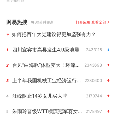
留学咖啡馆
网易热搜
每30分钟更新
打开应用 查看全部
如何把百年大党建设得更加坚强有力？
四川宜宾市高县发生4.9级地震
2433116
1
台风“白海豚”体型变大！环流面积接近13个浙江那么大
2343698
2
上半年我国机械工业经济运行稳中有进
2280600
3
汪峰阻止14岁女儿买大牌
2179744
4
朱雨玲晋级WTT横滨冠军赛女单八强
2178497
5