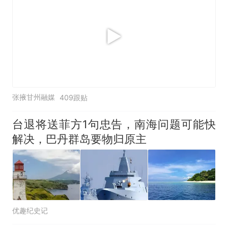
张掖甘州融媒
409跟贴
台退将送菲方1句忠告，南海问题可能快
解决，巴丹群岛要物归原主
优趣纪史记