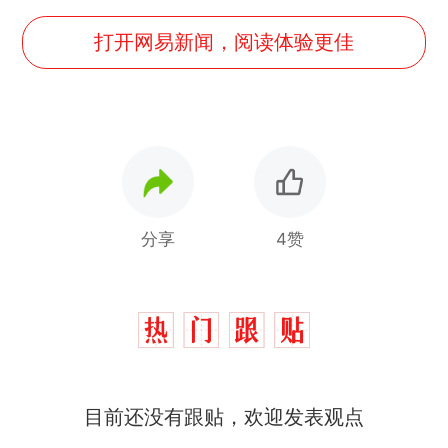
打开网易新闻，阅读体验更佳
分享
4赞
那个在床头放菜刀的女孩，
热
因老师一句“跟我回家”改写了
人生
制裁瓜子饺子，美国怕什
新
目前还没有跟贴，欢迎发表观点
么？