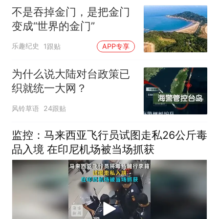
不是吞掉金门，是把金门
变成“世界的金门”
乐趣纪史
1跟贴
APP专享
为什么说大陆对台政策已
织就统一大网？
风铃草语
24跟贴
监控：马来西亚飞行员试图走私26公斤毒
品入境 在印尼机场被当场抓获