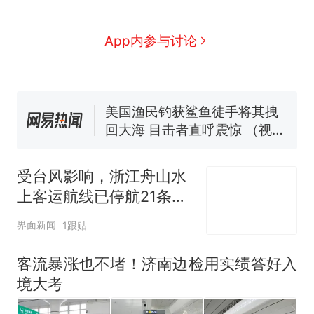
费大厨“全国小炒肉大王”称
号，仅凭视频评出？中国烹饪
App内参与讨论
协会回应
男子上山采菌偶然发现鸡枞菌
窝，原地守1天等它长大：挖了
140多朵
美国渔民钓获鲨鱼徒手将其拽
回大海 目击者直呼震惊 （视频
来源：参考消息）
笔试第一被第二名传话劝弃考
官方通报
那个在床头放菜刀的女孩，
热
因老师一句“跟我回家”改写了
受台风影响，浙江舟山水
人生
上客运航线已停航21条，
宁波关停涉海景区
界面新闻
1跟贴
客流暴涨也不堵！济南边检用实绩答好入
境大考