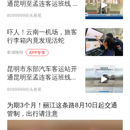
通昆明至孟连客运班线 每
天10:40发车
8099999街头巷尾
吓人！云南一机场，旅客
行李箱内竟发现活蛇
春城晚报
APP专享
昆明市东部汽车客运站开
通昆明至孟连客运班线，
每天10:40发车，票价为
8099999街头巷尾
260元/人。#昆明 #孟连
#班车
为期3个月！丽江这条路8月10日起交通
管制，出行请注意