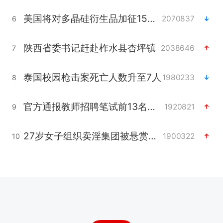
美国将对多晶硅衍生品加征15%关税
2070837
6
陕西省委书记赶赴柞水县杏坪镇
2038646
7
泰国校园枪击案死亡人数升至7人
1980233
8
官方通报教师招聘笔试前13名被淘汰
1920821
9
27岁女子组织卖淫集团被悬赏通缉
1900322
10