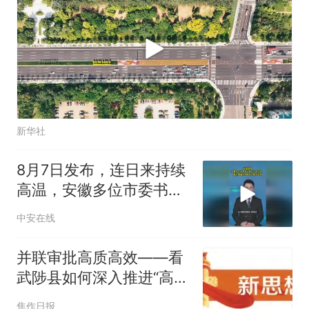
新华社
8月7日发布，连日来持续
高温，安徽多位市委书记
集中走进车间、施工现场
中安在线
看望慰问一线劳动者。#
战高温 （编辑：晨晨）投
并联审批高质高效——看
稿邮箱：3882124142
武陟县如何深入推进“高效
办成一件事”
焦作日报