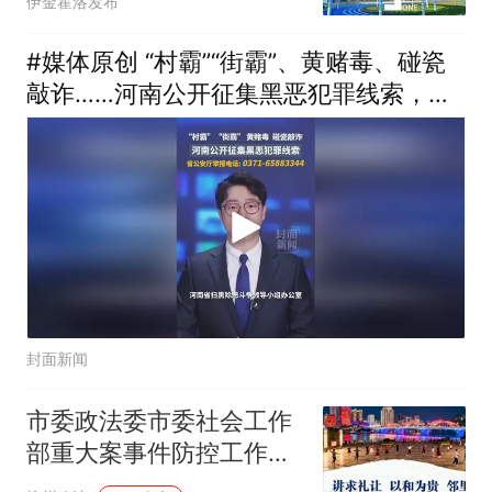
伊金霍洛发布
#媒体原创 “村霸”“街霸”、黄赌毒、碰瓷
敲诈……河南公开征集黑恶犯罪线索，河
南省公安厅举报电话：0371-65883344
封面新闻
市委政法委市委社会工作
部重大案事件防控工作联
席会议第一次会议召开