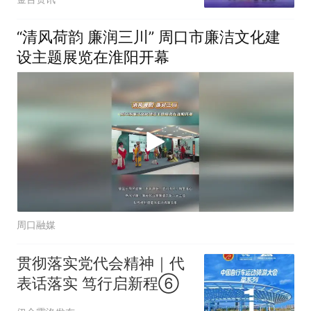
“清风荷韵 廉润三川” 周口市廉洁文化建
设主题展览在淮阳开幕
周口融媒
贯彻落实党代会精神｜代
表话落实 笃行启新程⑥