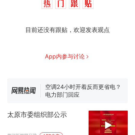
那个在床头放菜刀的女孩，
热
目前还没有跟贴，欢迎发表观点
因老师一句“跟我回家”改写了
人生
搬家报价570元，搬到楼下
新
交5060元才肯搬上楼！女子傻
眼了……
佛山一中学招聘物理教师，笔
App内参与讨论
试前13名均遭淘汰？教育局：
已叫停招聘，成立调查组全面
空调24小时开着反而更省电？
核查
电力部门回应
“不建议大家买深色蛋糕”上热
搜，网友：天塌了！
南航一航班疑向乘客发放西梅
汁，致多名乘客在飞行途中排
太原市委组织部公示
队上厕所！乘客：机上100多
那个在床头放菜刀的女孩，
热
人只有2个厕所；客服回应：并
因老师一句“跟我回家”改写了