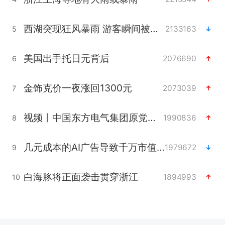
西湖突现狂风暴雨 游客瞬间被浇透
2133163
5
美国出手托日元背后
2076690
6
金饰克价一夜涨回1300元
2073039
7
视频丨中国东方电气集团原党组副书记、董事宋致远被查
1990836
8
几元成本的AI广告导致千万市值蒸发
1979672
9
白海豚将正面袭击贯穿浙江
1894993
10