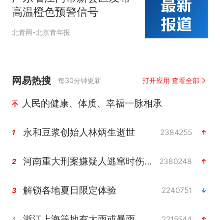
高温橙色预警信号
北青网-北京青年报
网易热搜
每30分钟更新
打开应用 查看全部
人民的健康、体质、幸福一脉相承
永和豆浆创始人林炳生逝世
2384255
1
河南重大刑案嫌疑人逃窜时伤害多人
2380248
2
解锁各地夏日限定体验
2240751
3
浙江上海等地有大雨或暴雨
2215544
4