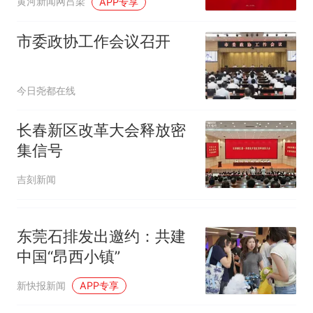
非每架飞机都会发放西梅汁
人生
黄河新闻网吕梁
APP专享
市委政协工作会议召开
今日尧都在线
长春新区改革大会释放密
集信号
吉刻新闻
东莞石排发出邀约：共建
中国“昂西小镇”
新快报新闻
APP专享