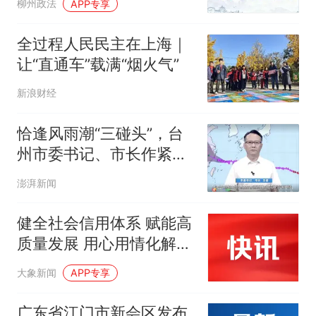
柳州政法
APP专享
全过程人民民主在上海｜
让“直通车”载满“烟火气”
新浪财经
恰逢风雨潮“三碰头”，台
州市委书记、市长作紧急
动员电视讲话
澎湃新闻
健全社会信用体系 赋能高
质量发展 用心用情化解信
访问题
大象新闻
APP专享
广东省江门市新会区发布