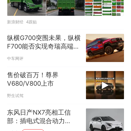
新浪财经
4跟贴
纵横G700突围未果，纵横
F700能否实现奇瑞高端越
野破局？
中车网评
售价破百万！尊界
V680/V800上市
野生试驾
东风日产NX7亮相工信
部：插电式混合动力
SUV，官方详解外观亮点