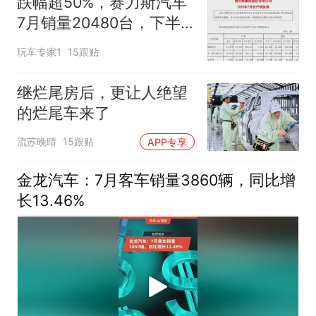
跌幅超50%，赛力斯汽车
7月销量20480台，下半
年能否破局？
玩车专家1
15跟贴
继烂尾房后，更让人绝望
的烂尾车来了
流苏晚晴
15跟贴
APP专享
金龙汽车：7月客车销量3860辆，同比增
长13.46%