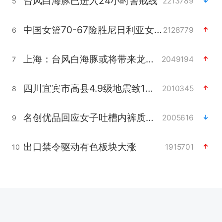
台风白海豚已进入24小时警戒线
2213789
5
中国女篮70-67险胜尼日利亚女篮
2128779
6
上海：台风白海豚或将带来龙卷风
2049194
7
四川宜宾市高县4.9级地震致1人死亡
2010345
8
名创优品回应女子吐槽内裤质量差
2005616
9
出口禁令驱动有色板块大涨
1915701
10