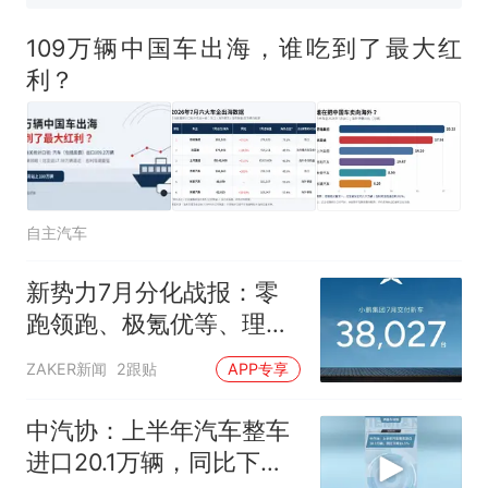
已叫停招聘，成立调查组全面
台风"白海豚"中心附近最大风
核查
力已达15级 最新研判
109万辆中国车出海，谁吃到了最大红
那个在床头放菜刀的女孩，
热
利？
因老师一句“跟我回家”改写了
人生
自主汽车
新势力7月分化战报：零
跑领跑、极氪优等、理想
下滑
ZAKER新闻
2跟贴
APP专享
中汽协：上半年汽车整车
进口20.1万辆，同比下降