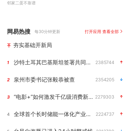
邻家二蛋不靠谱
网易热搜
每30分钟更新
打开应用 查看全部
夯实基础开新局
沙特土耳其巴基斯坦签署共同防务协议
2385744
1
泉州市委书记张毅恭被查
2354205
2
“电影+”如何激发千亿级消费新活力？
2279303
3
全球首个长时储能一体化产业园量产
2224737
4