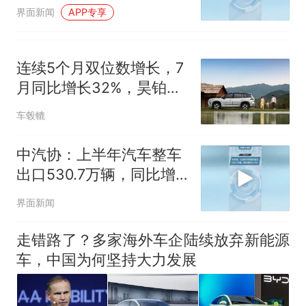
10.5%
界面新闻
APP专享
连续5个月双位数增长，7
月同比增长32%，昊铂埃
安为何能逆势增长
车毂轆
中汽协：上半年汽车整车
出口530.7万辆，同比增
长52.8%
界面新闻
走错路了？多家海外车企陆续放弃新能源
车，中国为何坚持大力发展