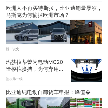
欧洲人不再买特斯拉，比亚迪销量暴涨，
马斯克为何输掉欧洲市场？
新一说史
玛莎拉蒂曾为电动MC20
造模拟换挡，为何弃用？
2025年取消，GT Folgore
篮坛第一线
不装假挡
比亚迪纯电动自卸货车申报：峰值�