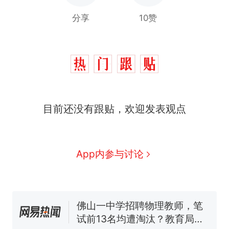
分享
10赞
那个在床头放菜刀的女孩，
热
目前还没有跟贴，欢迎发表观点
因老师一句“跟我回家”改写了
人生
费大厨“全国小炒肉大王”称
新
号，仅凭视频评出？中国烹饪
协会回应
美国渔民钓获鲨鱼徒手将其拽
App内参与讨论
回大海 目击者直呼震惊 （视频
来源：参考消息）
笔试第一被第二名传话劝弃考
官方通报
佛山一中学招聘物理教师，笔
试前13名均遭淘汰？教育局：