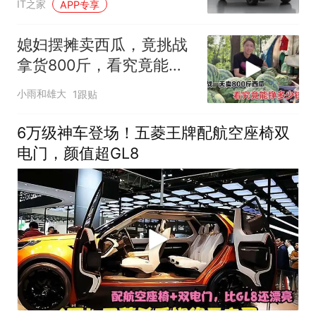
IT之家
APP专享
媳妇摆摊卖西瓜，竟挑战
拿货800斤，看究竟能不
能卖完？
小雨和雄大
1跟贴
6万级神车登场！五菱王牌配航空座椅双
电门，颜值超GL8