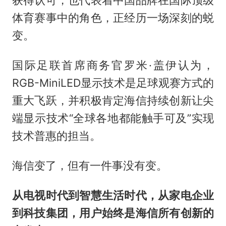
体育赛事中的角色，正经历一场深刻的蜕
变。
国际足联首席商务官罗米·盖伊认为，
RGB-MiniLED显示技术是足球观赛方式的
重大飞跃，并积极肯定海信持续创新让尖
端显示技术“全球各地都能触手可及”实现
技术普惠的担当。
海信变了，但有一件事没有变。
从电视时代到智慧生活时代，从家电企业
到科技集团，用户始终是海信所有创新的