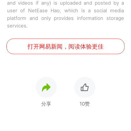
and videos if any) is uploaded and posted by a
user of NetEase Hao, which is a social media
platform and only provides information storage
services.
打开网易新闻，阅读体验更佳
分享
10赞