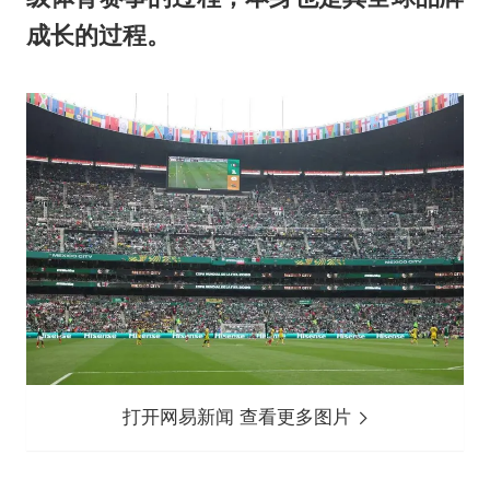
成长的过程。
打开网易新闻 查看更多图片