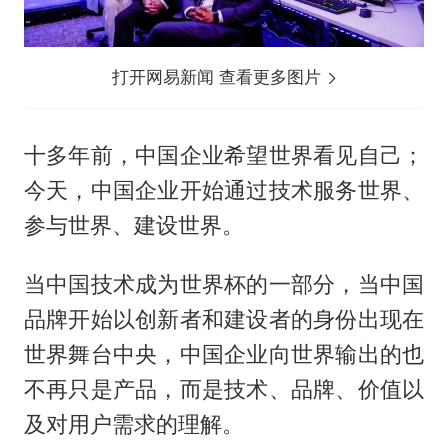
打开网易新闻 查看更多图片
十多年前，中国企业希望世界看见自己；
今天，中国企业开始通过技术服务世界、
参与世界、建设世界。
当中国技术成为世界杯的一部分，当中国
品牌开始以创新者和建设者的身份出现在
世界舞台中央，中国企业向世界输出的也
不再只是产品，而是技术、品牌、价值以
及对用户需求的理解。