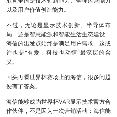
业竞争的是技术创新能力、全球运营能力
以及用户价值创造能力。
不过，无论是显示技术创新、半导体布
局，还是智慧能源和智能生活生态建设，
海信的出发点始终是满足用户需求。这或
许也是“有爱，科技也动情”最深层的含
义。
回头再看世界杯赛场上的海信，很多问题
便有了答案。
海信能够成为世界杯VAR显示技术官方合
作伙伴，不是因为一次营销活动；海信能