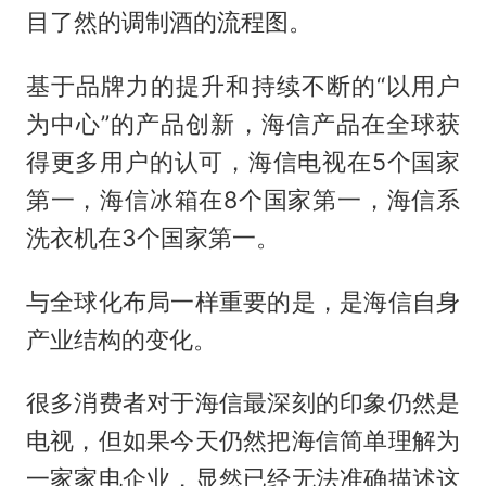
目了然的调制酒的流程图。
基于品牌力的提升和持续不断的“以用户
为中心”的产品创新，海信产品在全球获
得更多用户的认可，海信电视在5个国家
第一，海信冰箱在8个国家第一，海信系
洗衣机在3个国家第一。
与全球化布局一样重要的是，是海信自身
产业结构的变化。
很多消费者对于海信最深刻的印象仍然是
电视，但如果今天仍然把海信简单理解为
一家家电企业，显然已经无法准确描述这