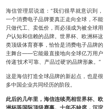
海信管理层说道：“我们很早就意识到，
一个消费电子品牌要真正走向全球，不能
只做代工、卖低价，而必须成为被全球用
户认知和信赖的品牌。世界杯、欧洲杯这
类顶级体育赛事，恰恰是消费电子品牌的
主舞台——它能最直接地向全球亿万用户
传递‘技术可靠、产品过硬’的品牌形象。”
这是海信打造全球品牌的新起点，也是很
多中国企业共同经历的阶段。
此后的几年里，海信连续亮相世界杯、欧
洲杯等国际顶级赛事。十年不缺席，沉淀