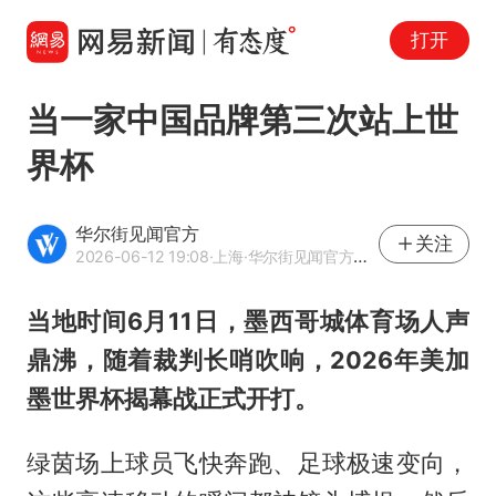
打开
当一家中国品牌第三次站上世
界杯
华尔街见闻官方
关注
2026-06-12 19:08
·上海
·华尔街见闻官方网易号
当地时间6月11日，墨西哥城体育场人声
鼎沸，随着裁判长哨吹响，2026年美加
墨世界杯揭幕战正式开打。
绿茵场上球员飞快奔跑、足球极速变向，