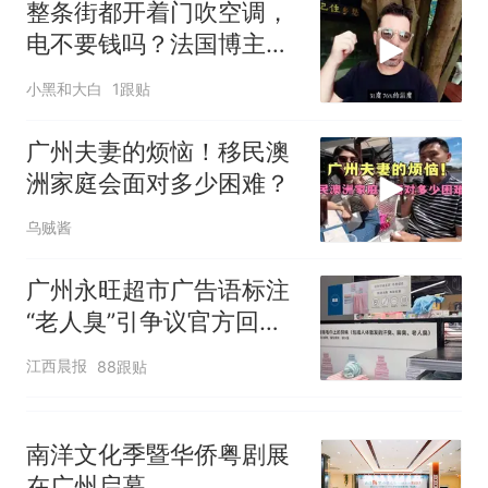
官方通报
整条街都开着门吹空调，
惊艳！字都飘起来了 博主在田
电不要钱吗？法国博主在
间创作“悬浮字” 网友：真·裸眼
广州街头特别疑惑
小黑和大白
1跟贴
3D！
西班牙飞地休达边境，摩洛
热
哥士兵搬起大石块投向移民引
广州夫妻的烦恼！移民澳
争议，此前一天内数万人从摩
洲家庭会面对多少困难？
洛哥涌入西班牙
乌贼酱
广州永旺超市广告语标注
“老人臭”引争议官方回
应：统一上报反馈，门店
江西晨报
88跟贴
核实完毕后会回电
南洋文化季暨华侨粤剧展
在广州启幕