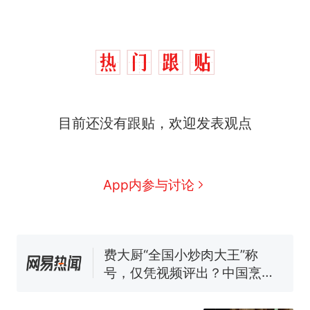
目前还没有跟贴，欢迎发表观点
西班牙飞地休达边境，摩洛
热
哥士兵搬起大石块投向移民引
App内参与讨论
争议，此前一天内数万人从摩
男子上山采菌偶然发现鸡枞
新
洛哥涌入西班牙
菌窝，原地守1天等它长大：挖
了140多朵
费大厨“全国小炒肉大王”称
号，仅凭视频评出？中国烹饪
协会回应
美国一场追捕行动中，一男子
在车辆行驶中爬上车顶跳舞。
（新京报）
笔试第一被第二名传话劝弃考