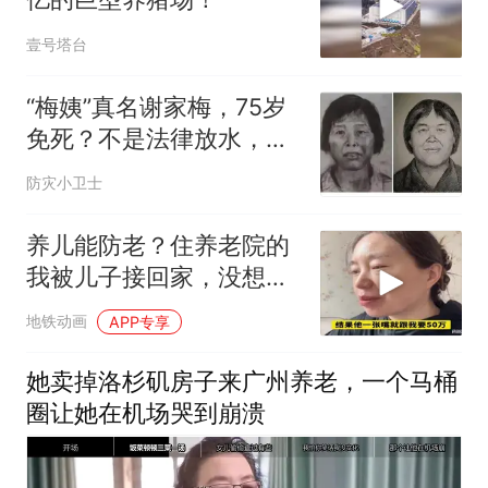
壹号塔台
“梅姨”真名谢家梅，75岁
免死？不是法律放水，是
“审判时”三个字卡着
防灾小卫士
养儿能防老？住养老院的
我被儿子接回家，没想到
是要向我借50
地铁动画
APP专享
她卖掉洛杉矶房子来广州养老，一个马桶
圈让她在机场哭到崩溃