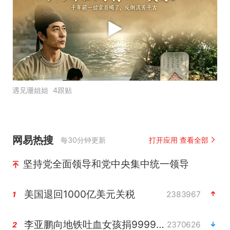
遇见珊姐姐
4跟贴
网易热搜
每30分钟更新
打开应用 查看全部
坚持党全面领导和党中央集中统一领导
美国退回1000亿美元关税
2383967
1
李亚鹏向地铁吐血女孩捐99999元
2370626
2