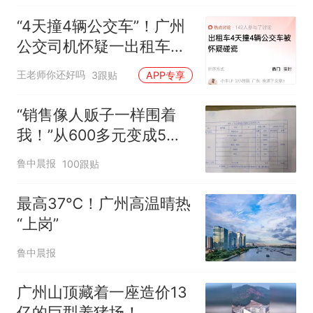
“4天撞4辆公交车”！广州
公交司机怀疑一出租车碰
瓷，几个师傅凑一块儿才
王老师你还好吗
3跟贴
APP专享
发现不对劲
“销售像人贩子一样围着
我！”从600多元变成5万
元，57岁保洁阿姨做医美
鲁中晨报
100跟贴
后眼睛肿到流泪、视物模
糊
最高37℃！广州高温晴热
“上岗”
鲁中晨报
广州山顶藏着一座造价13
亿的巨型养猪场！