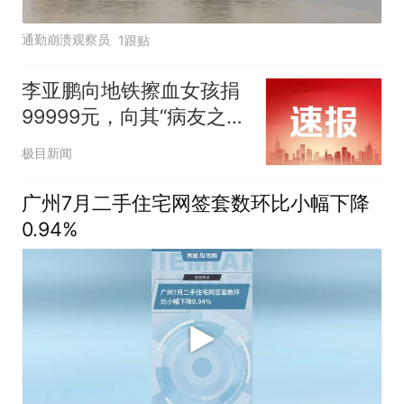
通勤崩溃观察员
1跟贴
李亚鹏向地铁擦血女孩捐
99999元，向其“病友之
家”再捐99999元；称同事
极目新闻
连夜去重庆见胡心瑶并询
问是否需要帮助，“她说没
广州7月二手住宅网签套数环比小幅下降
有任何的诉求”
0.94%