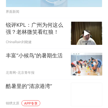
界面新闻
锐评KPL：广州为何这么
强？老林微笑看红狼！
ChinaRain刘晓健
丰富“小候鸟”的暑期生活
北青网-北京青年报
酷暑里的“清凉港湾”
锦绣太原
APP专享