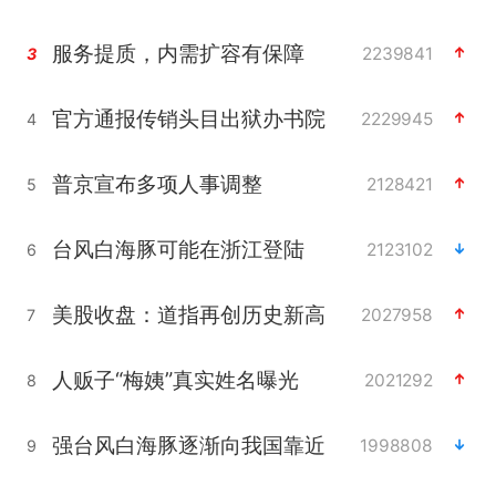
服务提质，内需扩容有保障
2239841
3
官方通报传销头目出狱办书院
2229945
4
普京宣布多项人事调整
2128421
5
台风白海豚可能在浙江登陆
2123102
6
美股收盘：道指再创历史新高
2027958
7
人贩子“梅姨”真实姓名曝光
2021292
8
强台风白海豚逐渐向我国靠近
1998808
9