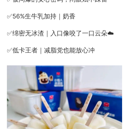
✅56%生牛乳加持｜奶香
✅绵密无冰渣｜入口像咬了一口云朵☁️
✅低卡王者｜减脂党也能放心冲