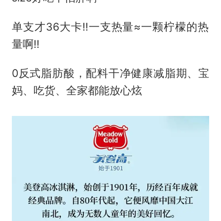
单支才36大卡‼️一支热量≈一颗柠檬的热
量啊‼️
0反式脂肪酸，配料干净健康减脂期、宝
妈、吃货、全家都能放心炫