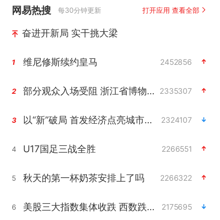
网易热搜
每30分钟更新
打开应用 查看全部
奋进开新局 实干挑大梁
维尼修斯续约皇马
2452856
1
部分观众入场受阻 浙江省博物馆致歉
2335307
2
以“新”破局 首发经济点亮城市消费活力
2324107
3
U17国足三战全胜
2266551
4
秋天的第一杯奶茶安排上了吗
2266322
5
美股三大指数集体收跌 西数跌超13%
2175695
6