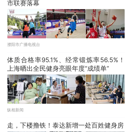
市联赛落幕
濮阳市广播电视台
体质合格率95.1%、经常锻炼率56.5%！
上海晒出全民健身亮眼年度“成绩单”
纵相新闻
走，下楼撸铁！泰达新增一处百姓健身房