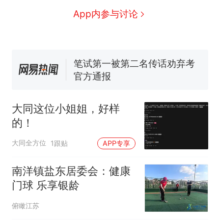
协会回应
男子上山采菌偶然发现鸡枞菌
App内参与讨论
窝，原地守1天等它长大：挖了
140多朵
美国渔民钓获鲨鱼徒手将其拽
回大海 目击者直呼震惊 （视频
来源：参考消息）
笔试第一被第二名传话劝弃考
官方通报
那个在床头放菜刀的女孩，
热
因老师一句“跟我回家”改写了
大同这位小姐姐，好样
人生
的！
大同全方位
1跟贴
APP专享
南洋镇盐东居委会：健康
门球 乐享银龄
俯瞰江苏