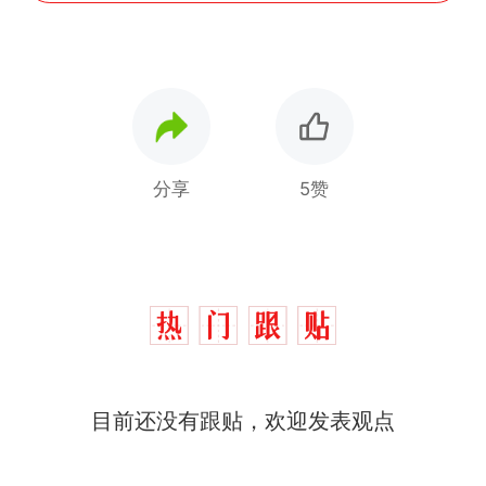
分享
5赞
那个在床头放菜刀的女孩，
热
因老师一句“跟我回家”改写了
人生
制裁瓜子饺子，美国怕什
新
目前还没有跟贴，欢迎发表观点
么？
费大厨“全国小炒肉大王”称
号，仅凭视频评出？中国烹饪