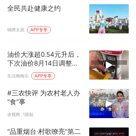
全民共赴健康之约
锦绣太原
APP专享
油价大涨超0.54元升后，
下次油价8月14日调整，
或下跌11
生活梅梅乐
APP专享
#三农快评 为农村老人办
“食”事
农视网
1跟贴
“品重烟台·村歌嘹亮”第二