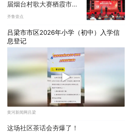
届烟台村歌大赛栖霞市决
赛圆满落幕
齐鲁壹点
吕梁市市区2026年小学（初中）入学信
息登记
黄河新闻网吕梁
这场社区茶话会夯爆了！